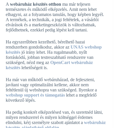
A
webáruház készítés otthon
ma már teljesen
természetes és működő elképzelés. Amit nem lehet
elhagyni, az a folyamatos tanulás, hogy képben legyél.
A termékek, a technikák, a jogi feltételek, a vásárlói
elvárások és a marketingeszközök is változhatnak,
fejlődhetnek, ezekkel pedig lépést kell tartani.
Ha egyszerűbben kezelhető, bérelhető hazai
rendszerben gondolkodsz, akkor az
UNAS webshop
készítés
jó irány lehet. Ha rugalmasabb, nyílt
forráskódú, jobban testreszabható rendszerre van
szükséged, nézd meg az
OpenCart webáruház
készítés
lehetőségeit is.
Ha már van működő webáruházad, de fejleszteni,
javítani vagy optimalizálni kellene, akkor nem
feltétlenül új webshopra van szükséged. Ilyenkor a
webshop support és támogatás
lehet a megfelelő
következő lépés.
Ha pedig konkrét elképzelésed van, és szeretnéd látni,
milyen rendszerrel és milyen költséggel érdemes
elindulni, kérj személyre szabott ajánlatot a
webáruház
készítés ajánlatkérő oldalán
.