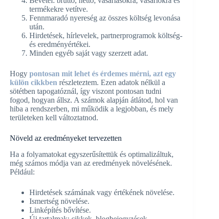
Bevétel: bruttó, nettó, vásárlásokra, vásárlókra és
termékekre vetítve.
Fennmaradó nyereség az összes költség levonása
után.
Hirdetések, hírlevelek, partnerprogramok költség-
és eredményértékei.
Minden egyéb saját vagy szerzett adat.
Hogy
pontosan mit lehet és érdemes mérni, azt egy
külön cikkben
részleteztem. Ezen adatok nélkül a
sötétben tapogatóznál, így viszont pontosan tudni
fogod, hogyan állsz. A számok alapján átlátod, hol van
hiba a rendszerben, mi működik a legjobban, és mely
területeken kell változtatnod.
Növeld az eredményeket tervezetten
Ha a folyamatokat egyszerűsítettük és optimalizáltuk,
még számos módja van az eredmények növelésének.
Például:
Hirdetések számának vagy értékének növelése.
Ismertség növelése.
Linképítés bővítése.
Új tartalmak: cikkek, blogbejegyzések,