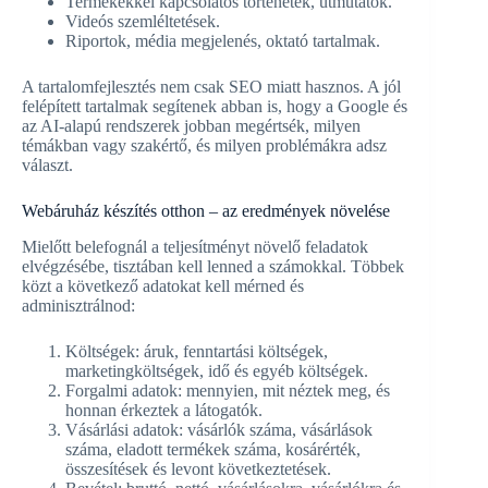
Termékekkel kapcsolatos történetek, útmutatók.
Videós szemléltetések.
Riportok, média megjelenés, oktató tartalmak.
A tartalomfejlesztés nem csak SEO miatt hasznos. A jól
felépített tartalmak segítenek abban is, hogy a Google és
az AI-alapú rendszerek jobban megértsék, milyen
témákban vagy szakértő, és milyen problémákra adsz
választ.
Webáruház készítés otthon – az eredmények növelése
Mielőtt belefognál a teljesítményt növelő feladatok
elvégzésébe, tisztában kell lenned a számokkal. Többek
közt a következő adatokat kell mérned és
adminisztrálnod:
Költségek: áruk, fenntartási költségek,
marketingköltségek, idő és egyéb költségek.
Forgalmi adatok: mennyien, mit néztek meg, és
honnan érkeztek a látogatók.
Vásárlási adatok: vásárlók száma, vásárlások
száma, eladott termékek száma, kosárérték,
összesítések és levont következtetések.