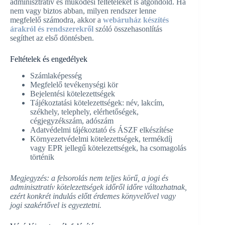
adminisztratív és működési feltételeket is átgondold. Ha
nem vagy biztos abban, milyen rendszer lenne
megfelelő számodra, akkor a
webáruház készítés
árakról és rendszerekről
szóló összehasonlítás
segíthet az első döntésben.
Feltételek és engedélyek
Számlaképesség
Megfelelő tevékenységi kör
Bejelentési kötelezettségek
Tájékoztatási kötelezettségek: név, lakcím,
székhely, telephely, elérhetőségek,
cégjegyzékszám, adószám
Adatvédelmi tájékoztató és ÁSZF elkészítése
Környezetvédelmi kötelezettségek, termékdíj
vagy EPR jellegű kötelezettségek, ha csomagolás
történik
Megjegyzés: a felsorolás nem teljes körű, a jogi és
adminisztratív kötelezettségek időről időre változhatnak,
ezért konkrét indulás előtt érdemes könyvelővel vagy
jogi szakértővel is egyeztetni.