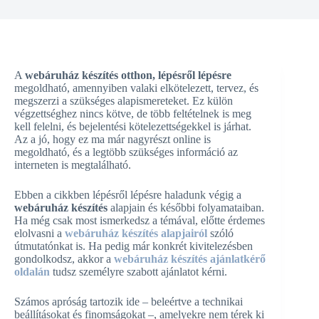
A
webáruház készítés otthon, lépésről lépésre
megoldható, amennyiben valaki elkötelezett, tervez, és
megszerzi a szükséges alapismereteket. Ez külön
végzettséghez nincs kötve, de több feltételnek is meg
kell felelni, és bejelentési kötelezettségekkel is járhat.
Az a jó, hogy ez ma már nagyrészt online is
megoldható, és a legtöbb szükséges információ az
interneten is megtalálható.
Ebben a cikkben lépésről lépésre haladunk végig a
webáruház készítés
alapjain és későbbi folyamataiban.
Ha még csak most ismerkedsz a témával, előtte érdemes
elolvasni a
webáruház készítés alapjairól
szóló
útmutatónkat is. Ha pedig már konkrét kivitelezésben
gondolkodsz, akkor a
webáruház készítés ajánlatkérő
oldalán
tudsz személyre szabott ajánlatot kérni.
Számos apróság tartozik ide – beleértve a technikai
beállításokat és finomságokat –, amelyekre nem térek ki