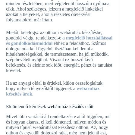
minden részletében, mert végtelenül hosszúra nyúlna a
cikk. Ahol szükséges, jelzem a megfelelő linkekkel
azokat a helyeket, ahol a részletes cselekvési
folyamatokról már írtam.
Mielőtt belefogsz az otthoni webáruház készítésbe,
gondold végig, rendelkezel-e
a megfelelő hozzáállással
és gondolkodásmóddal
ehhez a feladathoz. Számos
dologra oda kell figyelni, tisztában kell lenni a
hibalehetőségekkel, de természetesen, ha jól működik,
szép bevételt nyújthat. Viszont ez hosszú távú
befektetés, és eleinte sok időt, energiát, pénzt és tanulást
követel.
Ha az anyagi oldal is érdekel, külön összefoglaltuk,
hogy milyen tényezőktől függenek a
webáruház
készítés árak
.
Eldöntendő kérdések webáruház készítés előtt
Mivel több variáció áll rendelkezésre attól függően, mit
és hogyan akarsz, el kell döntened, milyen módon és
milyen típusú webáruházat készítesz otthon. Az, hogy
otthon és egyedül dolgozol rajta, még nem jelenti azt,