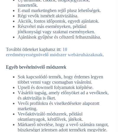
ismertetők.
E-mail marketingben rejlő plusz lehetőségek.
Régi vevők ismételt aktivizálása.
Akciók, fontos időpontok, egyedi ajánlatok.
Részvétel más eseményeken, például
jótékonysági vagy szakmai eseményeken.
Ajánlások gyűjtése és célszerű felhasználása.
További ötleteket kaphatsz itt:
10
eredményességnövelő módszer webáruházaknak
.
Egyéb bevételnövelő módszerek
Sok kapcsolódó termék, hogy érdemes legyen
többet venni vagy csomagban vásárolni.
Upsell és downsell folyamatok kiépítése.
Vásárlói tagság, amely előnyöket ad a vevőknek,
és aktivizálja is őket.
Vevői profilokra és viselkedésekre alapozott
marketing.
Vevőaktivizáló módszerek, például
oktatóanyagok, kérdőívek, játékok.
Márkaerő növelése, hogy a vevő számára rangot,
büszkeséget jelentsen adott termékek megvétele.