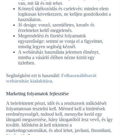
van, mit lát és mit tehet.
Könnyű tájékozódás és cselekvés: minden elem
logikusan következzen, ne kelljen gondolkodni a
használaton.
Jó design: vonzó, szemléletes, kreatív és
érzelmeket keltő megjelenés.
Megrendelési és fizetési folyamatok
egyszerűsége: semmi se vonja el a figyelmet,
mindig legyen segítség kéznél.
A webáruház használata jelentsen élményt,
mintha a vásárló élőben nézne körül egy
üzletben.
Segítségként ezt is használd:
Felhasználóbarát
webáruház kialakítása
.
Marketing folyamatok fejlesztése
A belefektetett pénzt, időt és a rendszerek működését
folyamatosan tesztelni kell. Mérned kell a hirdetések
eredményességét, tudnod kell, mennyibe kerül egy
látogató megszerzése, hány látogatóból lesz vevő, és így
tovább. Időnként át kell tekinteni a
marketingcsatornákat, és ahol lehet, javítani, finomítani,