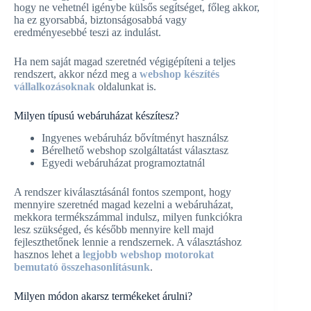
hogy ne vehetnél igénybe külsős segítséget, főleg akkor,
ha ez gyorsabbá, biztonságosabbá vagy
eredményesebbé teszi az indulást.
Ha nem saját magad szeretnéd végigépíteni a teljes
rendszert, akkor nézd meg a
webshop készítés
vállalkozásoknak
oldalunkat is.
Milyen típusú webáruházat készítesz?
Ingyenes webáruház bővítményt használsz
Bérelhető webshop szolgáltatást választasz
Egyedi webáruházat programoztatnál
A rendszer kiválasztásánál fontos szempont, hogy
mennyire szeretnéd magad kezelni a webáruházat,
mekkora termékszámmal indulsz, milyen funkciókra
lesz szükséged, és később mennyire kell majd
fejleszthetőnek lennie a rendszernek. A választáshoz
hasznos lehet a
legjobb webshop motorokat
bemutató összehasonlításunk
.
Milyen módon akarsz termékeket árulni?