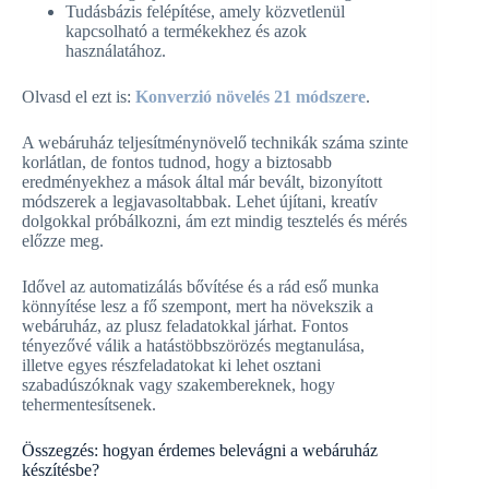
Tudásbázis felépítése, amely közvetlenül
kapcsolható a termékekhez és azok
használatához.
Olvasd el ezt is:
Konverzió növelés 21 módszere
.
A webáruház teljesítménynövelő technikák száma szinte
korlátlan, de fontos tudnod, hogy a biztosabb
eredményekhez a mások által már bevált, bizonyított
módszerek a legjavasoltabbak. Lehet újítani, kreatív
dolgokkal próbálkozni, ám ezt mindig tesztelés és mérés
előzze meg.
Idővel az automatizálás bővítése és a rád eső munka
könnyítése lesz a fő szempont, mert ha növekszik a
webáruház, az plusz feladatokkal járhat. Fontos
tényezővé válik a hatástöbbszörözés megtanulása,
illetve egyes részfeladatokat ki lehet osztani
szabadúszóknak vagy szakembereknek, hogy
tehermentesítsenek.
Összegzés: hogyan érdemes belevágni a webáruház
készítésbe?