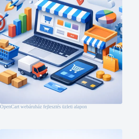
OpenCart webáruház fejlesztés üzleti alapon