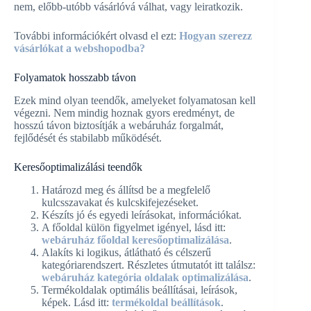
nem, előbb-utóbb vásárlóvá válhat, vagy leiratkozik.
További információkért olvasd el ezt:
Hogyan szerezz
vásárlókat a webshopodba?
Folyamatok hosszabb távon
Ezek mind olyan teendők, amelyeket folyamatosan kell
végezni. Nem mindig hoznak gyors eredményt, de
hosszú távon biztosítják a webáruház forgalmát,
fejlődését és stabilabb működését.
Keresőoptimalizálási teendők
Határozd meg és állítsd be a megfelelő
kulcsszavakat és kulcskifejezéseket.
Készíts jó és egyedi leírásokat, információkat.
A főoldal külön figyelmet igényel, lásd itt:
webáruház főoldal keresőoptimalizálása
.
Alakíts ki logikus, átlátható és célszerű
kategóriarendszert. Részletes útmutatót itt találsz:
webáruház kategória oldalak optimalizálása
.
Termékoldalak optimális beállításai, leírások,
képek. Lásd itt:
termékoldal beállítások
.