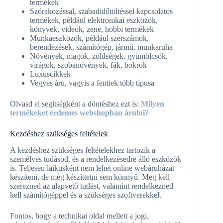
termékek
Szórakozással, szabadidőtöltéssel kapcsolatos
termékek, például elektronikai eszközök,
könyvek, videók, zene, hobbi termékek
Munkaeszközök, például szerszámok,
berendezések, számítógép, jármű, munkaruha
Növények, magok, zöldségek, gyümölcsök,
virágok, szobanövények, fák, bokrok
Luxuscikkek
Vegyes áru, vagyis a fentiek több típusa
Olvasd el segítségként a döntéshez ezt is:
Milyen
termékeket érdemes webshopban árulni?
Kezdéshez szükséges feltételek
A kezdéshez szükséges feltételekhez tartozik a
személyes tudásod, és a rendelkezésedre álló eszközök
is. Teljesen laikusként nem lehet online webáruházat
készíteni, de még készíttetni sem könnyű. Meg kell
szerezned az alapvető tudást, valamint rendelkezned
kell számítógéppel és a szükséges szoftverekkel.
Fontos, hogy a technikai oldal mellett a jogi,