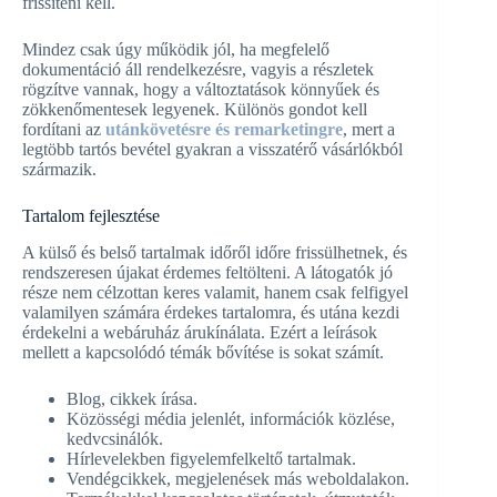
frissíteni kell.
Mindez csak úgy működik jól, ha megfelelő
dokumentáció áll rendelkezésre, vagyis a részletek
rögzítve vannak, hogy a változtatások könnyűek és
zökkenőmentesek legyenek. Különös gondot kell
fordítani az
utánkövetésre és remarketingre
, mert a
legtöbb tartós bevétel gyakran a visszatérő vásárlókból
származik.
Tartalom fejlesztése
A külső és belső tartalmak időről időre frissülhetnek, és
rendszeresen újakat érdemes feltölteni. A látogatók jó
része nem célzottan keres valamit, hanem csak felfigyel
valamilyen számára érdekes tartalomra, és utána kezdi
érdekelni a webáruház árukínálata. Ezért a leírások
mellett a kapcsolódó témák bővítése is sokat számít.
Blog, cikkek írása.
Közösségi média jelenlét, információk közlése,
kedvcsinálók.
Hírlevelekben figyelemfelkeltő tartalmak.
Vendégcikkek, megjelenések más weboldalakon.