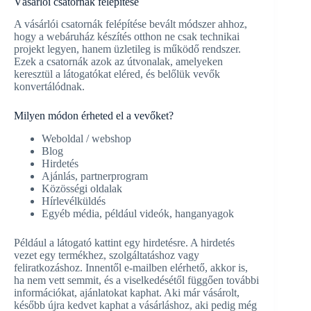
Vásárlói csatornák felépítése
A vásárlói csatornák felépítése bevált módszer ahhoz,
hogy a webáruház készítés otthon ne csak technikai
projekt legyen, hanem üzletileg is működő rendszer.
Ezek a csatornák azok az útvonalak, amelyeken
keresztül a látogatókat eléred, és belőlük vevők
konvertálódnak.
Milyen módon érheted el a vevőket?
Weboldal / webshop
Blog
Hirdetés
Ajánlás, partnerprogram
Közösségi oldalak
Hírlevélküldés
Egyéb média, például videók, hanganyagok
Például a látogató kattint egy hirdetésre. A hirdetés
vezet egy termékhez, szolgáltatáshoz vagy
feliratkozáshoz. Innentől e-mailben elérhető, akkor is,
ha nem vett semmit, és a viselkedésétől függően további
információkat, ajánlatokat kaphat. Aki már vásárolt,
később újra kedvet kaphat a vásárláshoz, aki pedig még