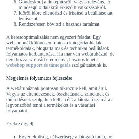
Gondoskodj a linképítésről, vagyis releváns, jó
minőségű oldalakról érkező hivatkozásokról.
Időről időre ellenőrizd és frissítsd a beállításokat,
leírásokat.
Rendszeresen bővítsd a hasznos tartalmat.
A keresőoptimalizálás nem egyszeri feladat. Egy
webshopnál különösen fontos a kategóriaoldalak,
termékoldalak, blogtartalmak és technikai beállítások
folyamatos karbantartása. Ha már van webáruházad, de
nem hozza az elvárt eredményt, hasznos lehet a
webshop support és támogatás
szolgáltatásunk is.
Megjelenés folyamatos fejlesztése
A webáruháznak pontosan tükröznie kell, amit árul.
Vagyis az elrendezésnek, összhatásnak, színeknek és
működésnek szolgálnia kell a célt: a látogató számára a
legvonzóbbá tenni a termékeket és a vásárlási
folyamatot.
Ezekre ügyelj:
Egyértelműség, célszerűség: a látogató tudja, hol