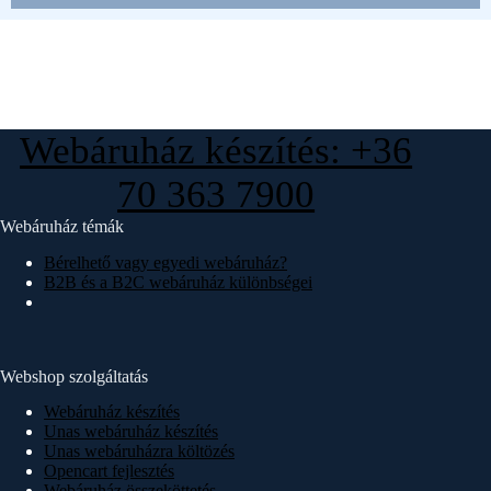
Webáruház készítés: +36
70 363 7900
Webáruház témák
Bérelhető vagy egyedi webáruház?
B2B és a B2C webáruház különbségei
Webshop szolgáltatás
Webáruház készítés
Unas webáruház készítés
Unas webáruházra költözés
Opencart fejlesztés
Webáruház összeköttetés