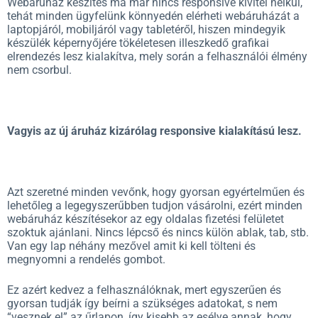
Webáruház készítés ma már nincs responsive kivitel nélkül,
tehát minden ügyfelünk könnyedén elérheti webáruházát a
laptopjáról, mobiljáról vagy tabletéről, hiszen mindegyik
készülék képernyőjére tökéletesen illeszkedő grafikai
elrendezés lesz kialakítva, mely során a felhasználói élmény
nem csorbul.
Vagyis az új áruház kizárólag responsive kialakítású lesz.
Azt szeretné minden vevőnk, hogy gyorsan egyértelműen és
lehetőleg a legegyszerűbben tudjon vásárolni, ezért minden
webáruház készítésekor az egy oldalas fizetési felületet
szoktuk ajánlani. Nincs lépcső és nincs külön ablak, tab, stb.
Van egy lap néhány mezővel amit ki kell tölteni és
megnyomni a rendelés gombot.
Ez azért kedvez a felhasználóknak, mert egyszerűen és
gyorsan tudják így beírni a szükséges adatokat, s nem
“vesznek el” az űrlapon, így kisebb az esélye annak, hogy