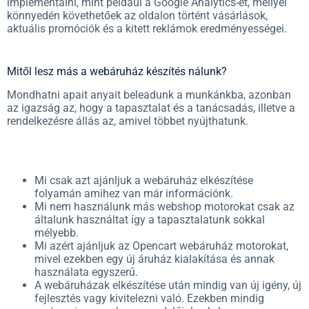
implementálni, mint például a Google Analytics-et, mellyel
könnyedén követhetőek az oldalon történt vásárlások,
aktuális promóciók és a kitett reklámok eredményességei.
Mitől lesz más a webáruház készítés nálunk?
Mondhatni apait anyait beleadunk a munkánkba, azonban
az igazság az, hogy a tapasztalat és a tanácsadás, illetve a
rendelkezésre állás az, amivel többet nyújthatunk.
Mi csak azt ajánljuk a webáruház elkészítése
folyamán amihez van már információnk.
Mi nem használunk más webshop motorokat csak az
általunk használtat így a tapasztalatunk sokkal
mélyebb.
Mi azért ajánljuk az Opencart webáruház motorokat,
mivel ezekben egy új áruház kialakítása és annak
használata egyszerű.
A webáruházak elkészítése után mindig van új igény, új
fejlesztés vagy kivitelezni való. Ezekben mindig