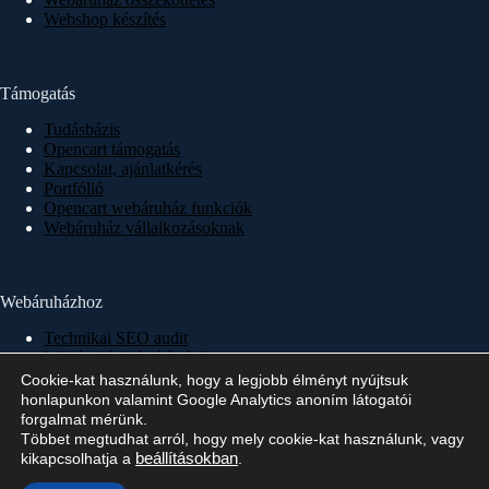
Webshop készítés
Támogatás
Tudásbázis
Opencart támogatás
Kapcsolat, ajánlatkérés
Portfólió
Opencart webáruház funkciók
Webáruház vállalkozásoknak
Webáruházhoz
Technikai SEO audit
Webáruház készítés árak
Webáruház készítés 1×1
Cookie-kat használunk, hogy a legjobb élményt nyújtsuk
Webáruház készítés menete
honlapunkon valamint Google Analytics anoním látogatói
Webáruház indítás, üzemeltetés
forgalmat mérünk.
Többet megtudhat arról, hogy mely cookie-kat használunk, vagy
kikapcsolhatja a
beállításokban
.
Copyright © 2026 - Minden jog fenntartva!