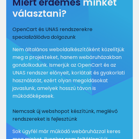
Miért érdemes
minket
választani?
OpenCart és UNAS rendszerekre
specializálódva dolgozunk
Nem általános weboldalkészítőként közelítjük
meg a projekteket, hanem webáruházakban
gondolkodunk. Ismerjük az OpenCart és az
UNAS rendszer előnyeit, korlátait és gyakorlati
használatát, ezért olyan megoldásokat
javaslunk, amelyek hosszú távon is
működőképesek.
Nemcsak új webshopot készítünk, meglévő
rendszereket is fejlesztünk
Sok ügyfél már működő webáruházzal keres