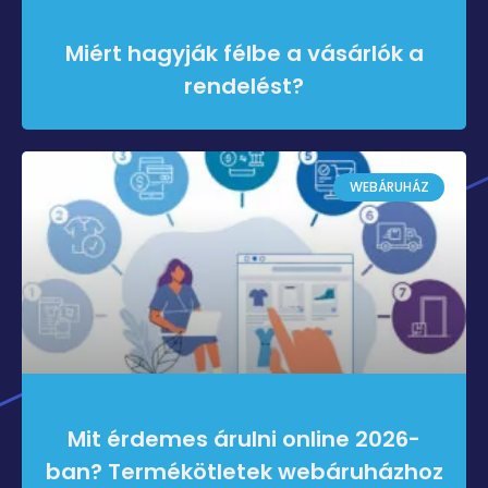
Miért hagyják félbe a vásárlók a
rendelést?
WEBÁRUHÁZ
Mit érdemes árulni online 2026-
ban? Termékötletek webáruházhoz