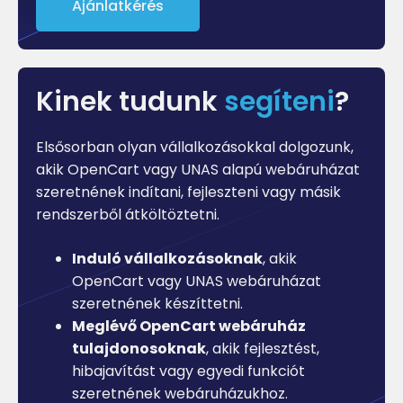
Ajánlatkérés
Kinek tudunk
segíteni
?
Elsősorban olyan vállalkozásokkal dolgozunk,
akik OpenCart vagy UNAS alapú webáruházat
szeretnének indítani, fejleszteni vagy másik
rendszerből átköltöztetni.
Induló vállalkozásoknak
, akik
OpenCart vagy UNAS webáruházat
szeretnének készíttetni.
Meglévő OpenCart webáruház
tulajdonosoknak
, akik fejlesztést,
hibajavítást vagy egyedi funkciót
szeretnének webáruházukhoz.