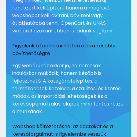
meg minket. Ilyenkor nem feltétlenül új
rendszert kell építeni, hanem a meglévő
webshopot kell javítani, bővíteni vagy
átláthatóbbá tenni. OpenCart és UNAS
webáruházaknál ebben is tudunk segíteni.
Figyelünk a technikai háttérre és a későbbi
bővíthetőségre
Egy webáruház akkor jó, ha nemcsak
induláskor működik, hanem később is
fejleszthető. A kategóriafelépítés, a
termékadatok kezelése, a szállítási és fizetési
módok, az importálási lehetőségek és a
keresőoptimalizálási alapok mind fontos részei
a munkának.
Webshop költöztetésnél az adatokat és a
keresőforgalmat is figyelembe vesszük