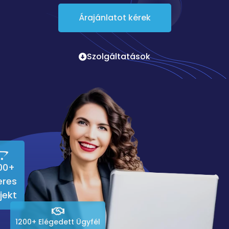
Árajánlatot kérek
Szolgáltatások
00+
eres
jekt
1200+ Elégedett Ügyfél