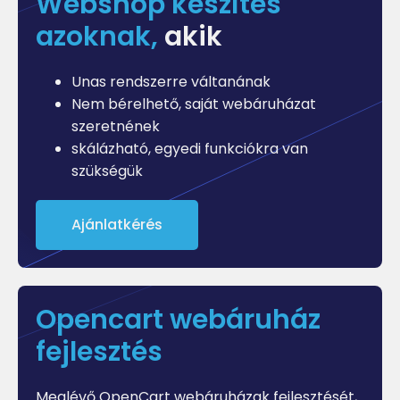
Webshop készítés
azoknak,
akik
Unas rendszerre váltanának
Nem bérelhető, saját webáruházat
szeretnének
skálázható, egyedi funkciókra van
szükségük
Ajánlatkérés
Opencart webáruház
fejlesztés
Meglévő OpenCart webáruházak fejlesztését,