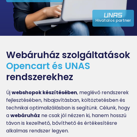
Hivatalos partner
Webáruház szolgáltatások
Opencart és UNAS
rendszerekhez
Új
webshopok készítésében
, meglévő rendszerek
fejlesztésében, hibajavításban, költöztetésben és
technikai optimalizálásban is segítünk. Célunk, hogy
a
webáruház
ne csak jól nézzen ki, hanem hosszú
távon is kezelhető, bővíthető és értékesítésre
alkalmas rendszer legyen.