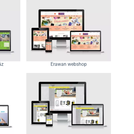
áz
Erawan webshop