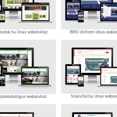
liratok.hu Unas webáruház
BBIS Uniform Unas webá
Szexvital.hu Unas webá
zésikatalógus webáruház