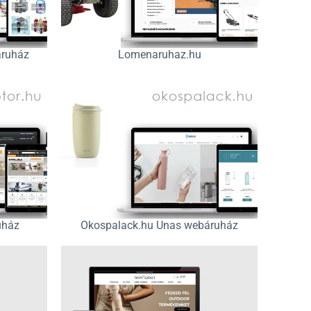
áruház
Lomenaruhaz.hu
uház
Okospalack.hu Unas webáruház