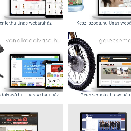
center.hu Unas webáruház
Keszi-szoda.hu Unas web
ódolvasó.hu Unas webáruház
Gerecsemotor.hu webár