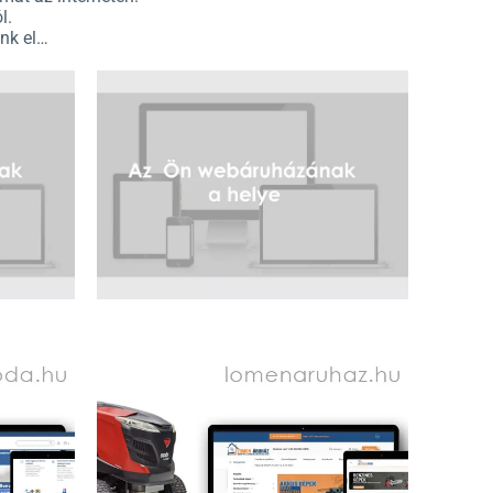
l.
ünk el…