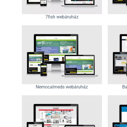
7fish webáruház
Nemocalmeds webáruház
Ba