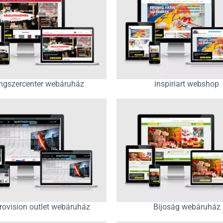
ngszercenter webáruház
inspiriart webshop
trovision outlet webáruház
Bijoság webáruház