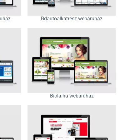
ruház
Bdautoalkatrész webáruház
Biola.hu webáruház