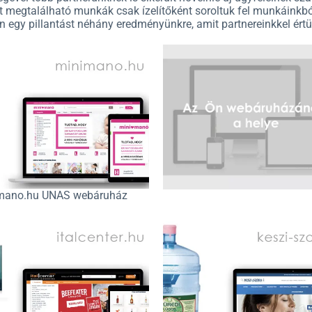
tt megtalálható munkák csak ízelítőként soroltuk fel munkáinkbó
 egy pillantást néhány eredményünkre, amit partnereinkkel ért
mano.hu UNAS webáruház