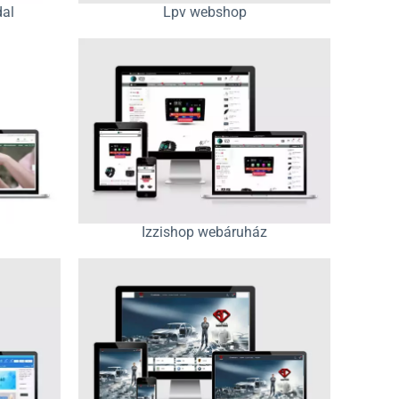
dal
Lpv webshop
Izzishop webáruház