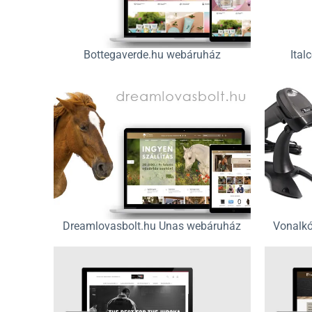
Bottegaverde.hu webáruház
Ital
Dreamlovasbolt.hu Unas webáruház
Vonalk