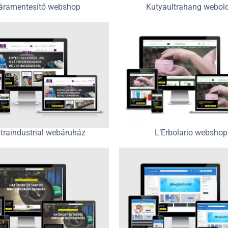
áramentesítő webshop
Kutyaultrahang webol
traindustrial webáruház
L’Erbolario webshop