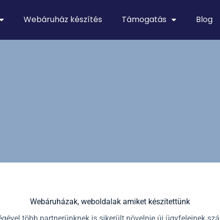
Webáruház készítés
Támogatás
Blog
Webáruházak, weboldalak amiket készítettünk
gével több partnerünknek is sikerült növelnie új ügyfeleinek szá