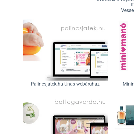
I
Vessen
Palincsjatek.hu Unas webáruház
Mini