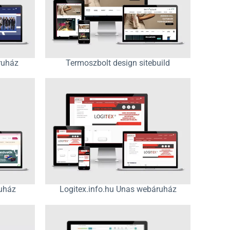
ruház
Termoszbolt design sitebuild
ruház
Logitex.info.hu Unas webáruház