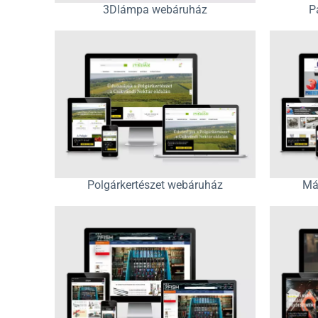
3Dlámpa webáruház
P
Polgárkertészet webáruház
Má