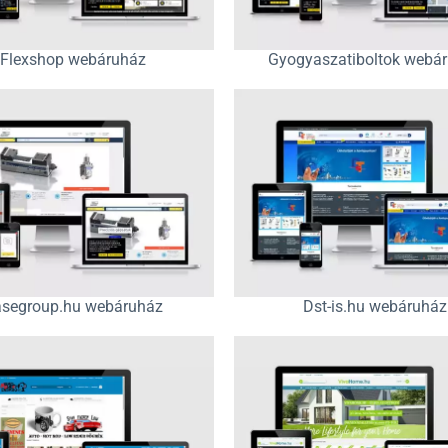
Flexshop webáruház
Gyogyaszatiboltok webá
segroup.hu webáruház
Dst-is.hu webáruház