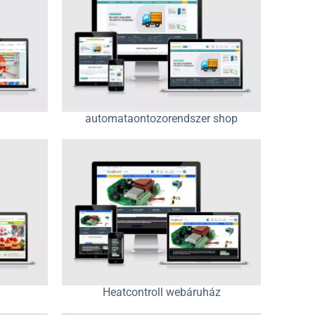
automataontozorendszer shop
Heatcontroll webáruház