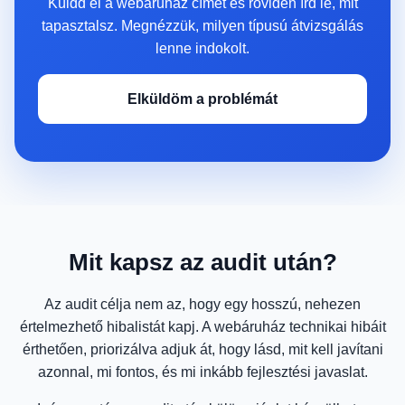
Küldd el a webáruház címét és röviden írd le, mit
tapasztalsz. Megnézzük, milyen típusú átvizsgálás
lenne indokolt.
Elküldöm a problémát
Mit kapsz az audit után?
Az audit célja nem az, hogy egy hosszú, nehezen
értelmezhető hibalistát kapj. A webáruház technikai hibáit
érthetően, priorizálva adjuk át, hogy lásd, mit kell javítani
azonnal, mi fontos, és mi inkább fejlesztési javaslat.