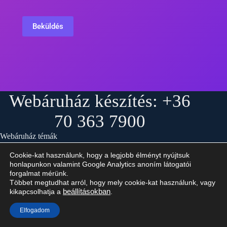
Webáruház készítés: +36
70 363 7900
Webáruház témák
Bérelhető vagy egyedi webáruház?
Cookie-kat használunk, hogy a legjobb élményt nyújtsuk
B2B és a B2C webáruház különbségei
honlapunkon valamint Google Analytics anoním látogatói
forgalmat mérünk.
Többet megtudhat arról, hogy mely cookie-kat használunk, vagy
kikapcsolhatja a
beállításokban
.
Webshop szolgáltatás
Elfogadom
Webáruház készítés