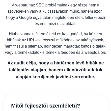
A webáruház SEO problémáinak egy része nem a
szövegeken vagy a kulcsszavakon múlik, hanem azon,
hogy a Google egyáltalán megfelelően eléri, feltérképezi
és értelmezi-e az oldalt.
Hiába vannak jó termékeid és kategóriáid, ha közben
hibásak az URL-ek, rosszul működnek az átirányítások,
nem frissül a sitemap, noindexen maradtak fontos oldalak,
vagy a termékadatok eltérnek a feedben és a weboldalon.
Az audit célja, hogy a háttérben lévő hibák ne
találgatás alapján, hanem ellenőrzött adatok
alapján kerüljenek javítási sorrendbe.
Mitől fejlesztői szemléletű?