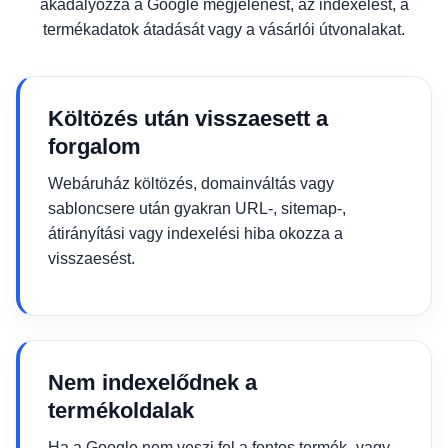
akadályozza a Google megjelenést, az indexelést, a
termékadatok átadását vagy a vásárlói útvonalakat.
Költözés után visszaesett a
forgalom
Webáruház költözés, domainváltás vagy
sabloncsere után gyakran URL-, sitemap-,
átirányítási vagy indexelési hiba okozza a
visszaesést.
Nem indexelődnek a
termékoldalak
Ha a Google nem veszi fel a fontos termék- vagy