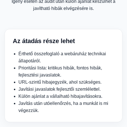
Igény esetén az audit után külön ajánlat készülhet a
javítható hibák elvégzésére is.
Az átadás része lehet
Érthető összefoglaló a webáruház technikai
állapotáról.
Prioritási lista: kritikus hibák, fontos hibák,
fejlesztési javaslatok.
URL-szintű hibajegyzék, ahol szükséges.
Javítási javaslatok fejlesztői szemlélettel.
Külön ajánlat a vállalható hibajavításokra.
Javítás után utóellenőrzés, ha a munkát is mi
végezzük.