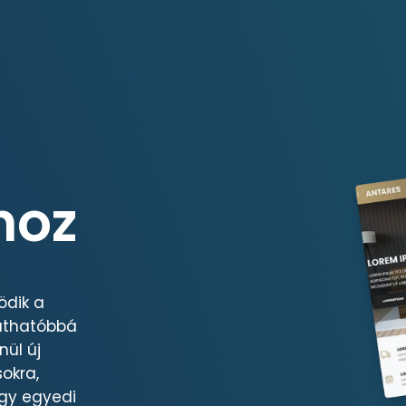
hoz
ödik a
láthatóbbá
nül új
okra,
agy egyedi