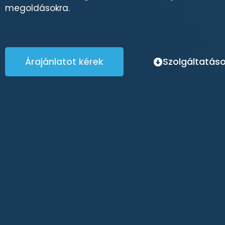
megoldásokra.
Árajánlatot kérek
Szolgáltatás