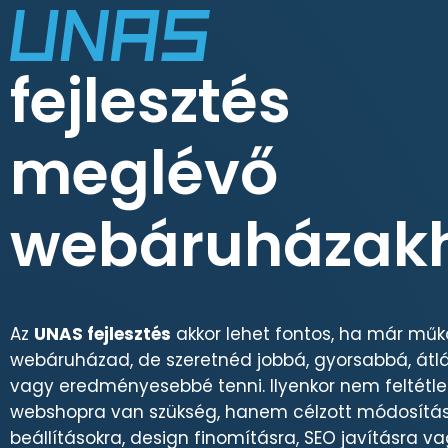
fejlesztés
meglévő
webáruházak
Az
UNAS fejlesztés
akkor lehet fontos, ha már műk
webáruházad, de szeretnéd jobbá, gyorsabbá, át
vagy eredményesebbé tenni. Ilyenkor nem feltétle
webshopra van szükség, hanem célzott módosítás
beállításokra, design finomításra, SEO javításra v