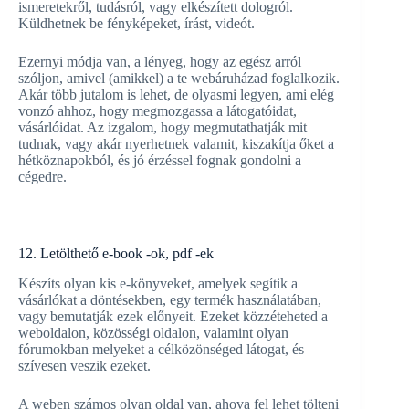
ismeretekről, tudásról, vagy elkészített dologról.
Küldhetnek be fényképeket, írást, videót.
Ezernyi módja van, a lényeg, hogy az egész arról
szóljon, amivel (amikkel) a te webáruházad foglalkozik.
Akár több jutalom is lehet, de olyasmi legyen, ami elég
vonzó ahhoz, hogy megmozgassa a látogatóidat,
vásárlóidat. Az izgalom, hogy megmutathatják mit
tudnak, vagy akár nyerhetnek valamit, kiszakítja őket a
hétköznapokból, és jó érzéssel fognak gondolni a
cégedre.
12. Letölthető e-book -ok, pdf -ek
Készíts olyan kis e-könyveket, amelyek segítik a
vásárlókat a döntésekben, egy termék használatában,
vagy bemutatják ezek előnyeit. Ezeket közzéteheted a
weboldalon, közösségi oldalon, valamint olyan
fórumokban melyeket a célközönséged látogat, és
szívesen veszik ezeket.
A weben számos olyan oldal van, ahova fel lehet tölteni