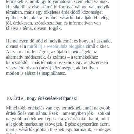
termékek is, amik így folyamatosan szem előtt vannak.
Ha sikerül az első számú hírforrássá válnod valamelyik
témában, máris egy tökéletes érdeklődő közönséget
építhetsz fel, akik a jövőbeli vásárlóidat adják. Ha elég
jól, érdekesen, szórakoztatóan és informatívan van
tálalva a téma, olvasni fogják.
Ha nehezen döntöd el melyik témát és hogyan használd,
olvasd el a
miről írj a webáruház blogjába
című cikket.
A szakmai újdonságok, az újabb lehetőségek, az
alternatív módszerek, és számos – a termékekhez
kapcsolódó – más témakör összehoz egy rendszeresen
visszatérő olvasó (néző) közönséget, akiket ilyen
módon is elérsz és inspirálhatsz.
10. Érd el, hogy értékeléseket írjanak!
Minél több értékelés van egy terméknél, annál nagyobb
érdeklődés van iránta. Ezek – amennyiben jók – sokkal
nagyobb mértékben képesek a vásárlásokra hatni, mint
a legjobb marketing szövegek. Egész egyszerűen azért,
mert a vásárlók jobban hisznek egy harmadik, semleges