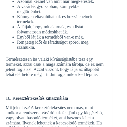
Azonnal kéznél van amit már megkerestek.
A vásárlás gyorsabban, könnyebben
megtörténhet.
Könnyen eltávolíthatnak és hozzátehetnek
termékeket.
Átlátják, hogy mit akarnak, és a listát
folyamatosan módosíthatják.
Egyből látják a termékből van-e még.
Rengeteg időt és fáradtságot spórol meg
számukra.
Természetesen ha valaki kívánságlistába tesz egy
terméket, azzal csak a maga számára tárolja, de ez nem
jelent foglalást. Azzal viszont, hogy látja az állapotát –
tehát elérhető-e még – tudni fogja mikor kell lépnie.
16. Keresztértékesítés kihasználása
Mit jelent ez? A keresztértékesítés nem más, mint
amikor a rendszer a vásárlónak felajánl egy kiegészítő,
vagy olyan hasonló terméket, ami hasznos lehet a
számára. Ilyenek lehetnek a kapcsolódó termékek. Ha