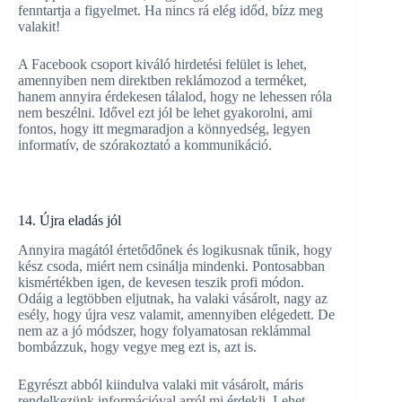
fenntartja a figyelmet. Ha nincs rá elég időd, bízz meg
valakit!
A Facebook csoport kiváló hirdetési felület is lehet,
amennyiben nem direktben reklámozod a terméket,
hanem annyira érdekesen tálalod, hogy ne lehessen róla
nem beszélni. Idővel ezt jól be lehet gyakorolni, ami
fontos, hogy itt megmaradjon a könnyedség, legyen
informatív, de szórakoztató a kommunikáció.
14. Újra eladás jól
Annyira magától értetődőnek és logikusnak tűnik, hogy
kész csoda, miért nem csinálja mindenki. Pontosabban
kismértékben igen, de kevesen teszik profi módon.
Odáig a legtöbben eljutnak, ha valaki vásárolt, nagy az
esély, hogy újra vesz valamit, amennyiben elégedett. De
nem az a jó módszer, hogy folyamatosan reklámmal
bombázzuk, hogy vegye meg ezt is, azt is.
Egyrészt abból kiindulva valaki mit vásárolt, máris
rendelkezünk információval arról mi érdekli. Lehet