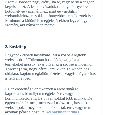
Ezért különösen nagy előny, ha te, vagy bárki a cégben
képviseli ezt. A leendő vásárlók mindig könnyebben
kötődnek egy személyhez, mint egy arctalan
webáruházhoz, és sokkal könnyebben emlékeznek is rá.
Minimum a különféle megjelenésekben legyen egy
személy, aki változatlan marad.
2. Eredetiség
Legyenek eredeti tartalmaid! Mi a közös a legtöbb
webshopban? Túlzottan hasonlóak, vagy ha a
termékeket nézzük, akár ugyanaz a szöveg mindenhol.
Törekedj arra, hogy bármi, ami kikerül a webáruház
oldalára, kapjon megkülönböztetést. Vagyis még a leírás
is legyen egyedi.
Ez az eredetiség vonatkozzon a webáruházzal
kapcsolatos bármilyen megjelenésre, vagy
kommunikációra is. Ez ugyan sokkal több munka. De
éppen ezért éri meg, mert ezzel tudsz más, hasonló
webshopokat megelőzni, ha ők lusták erre, vagy nem
akarnak pénzt áldozni rá.
webáruház indítás