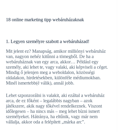
18 online marketing tipp webáruházaknak
1. Legyen személyre szabott a webáruházad!
Mit jelent ez? Manapság, amikor milliónyi webáruház
van, nagyon nehéz kitűnni a tömegből. De ha a
webáruháznak van egy arca, akkor… Például egy
személy, aki lehet te, vagy valaki, aki képviseli a céget.
Mindig ő jelenjen meg a weboldalon, közösségi
oldalakon, hirdetésekben, különféle médiumokban.
Minél ismertebb(é válik), annál jobb.
Lehet szponzorálni is valakit, aki ezáltal a webáruház
arca, de ez főként – legalábbis nagyban – azok
játékszere, akik nagy tőkével rendelkeznek. Viszont
időlegesen – ha nincs más – meg lehet bízni ismert
személyeket. Hátránya, ha eltűnik, vagy már nem
vállalja, akkor oda a felépített „márka arc”.