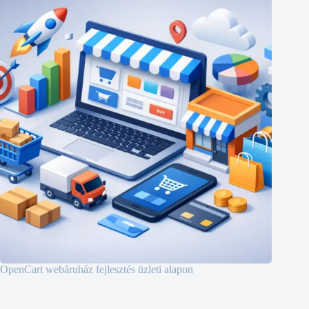
OpenCart webáruház fejlesztés üzleti alapon