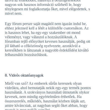
tartva az érdeklődés, másrészt a beszélgetésekből
nagyon sok hasznos információ szűrhető le, hogy
ténylegesen mi foglalkoztatja őket, mivel elégedettek, s
mivel nem.
Egy fórum persze saját magától nem igazán indul be,
ehhez jelezned kell a létét a különféle csatornákon. Az
is hasznos lehet, ha egy-egy szakember ott mond
véleményt, vagy válaszol a hozzászólóknak. A
fórumban rejlő előnyöket kevesen használják, pedig ott
jól látható a célközönség nyelvezete, azonkívül a
keresőkben is látszanak a nagyobb érdeklődést kiváltó
felhasználói hozzászólások.
8. Videós oktatóanyagok
Miről van szó? Az emberek sűrűn keresnek olyan
videókra, ahol bemutatják nekik egy-egy termék pontos
használatát. A szokványos használati útmutatók olykor
kevesek, nem mindig egyértelműen érthetőek. Ha
összeszerelés, működés, használat közben látják azt,
amire kíváncsiak, az nagyban segíti őket abban, hogy
maguk is meg tudják csinálni.