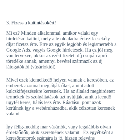
3. Fizess a kattintásokért!
Mi ez? Minden alkalommal, amikor valaki egy
hirdetésre kattint, mely a te oldaladra érkezik csekély
díjat fizetsz érte. Erre az egyik legjobb és legismertebb a
Google Ads, vagyis Google hirdetések. Ha ez jól meg
van tervezve, akkor az ezért fizetett díj csupán apró
töredéke annak, amennyi bevétel származik az új
látogatóktól (vásárlóktól).
Mivel ezek kiemelkedő helyen vannak a keresőben, az
emberek azonnal meglátják őket, amint adott
kulcskifejezésekre keresnek. Ha az általad meghirdetett
termékek és szolgáltatások azt nyújtják, amit a leendő
ügyfél keres, hálás lesz érte. Ráadásul pont azok
kerülnek így a webáruházadba, akik célzottan keresnek
valamit.
Így félig-meddig már vásárlók, vagy legalábbis olyan
érdeklődők, akik szeretnének valamit. Ez egyébként a
keresőmotorok számára is jó, hiszen releváns