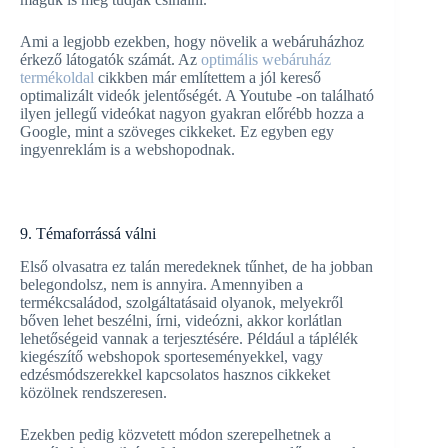
Ami a legjobb ezekben, hogy növelik a webáruházhoz
érkező látogatók számát. Az
optimális webáruház
termékoldal
cikkben már említettem a jól kereső
optimalizált videók jelentőségét. A Youtube -on található
ilyen jellegű videókat nagyon gyakran előrébb hozza a
Google, mint a szöveges cikkeket. Ez egyben egy
ingyenreklám is a webshopodnak.
9. Témaforrássá válni
Első olvasatra ez talán meredeknek tűnhet, de ha jobban
belegondolsz, nem is annyira. Amennyiben a
termékcsaládod, szolgáltatásaid olyanok, melyekről
bőven lehet beszélni, írni, videózni, akkor korlátlan
lehetőségeid vannak a terjesztésére. Például a táplélék
kiegészítő webshopok sporteseményekkel, vagy
edzésmódszerekkel kapcsolatos hasznos cikkeket
közölnek rendszeresen.
Ezekben pedig közvetett módon szerepelhetnek a