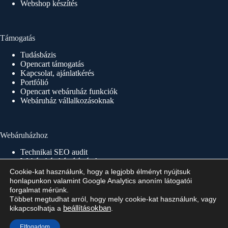
Webshop készítés
Támogatás
Tudásbázis
Opencart támogatás
Kapcsolat, ajánlatkérés
Portfólió
Opencart webáruház funkciók
Webáruház vállalkozásoknak
Webáruházhoz
Technikai SEO audit
Webáruház készítés árak
Webáruház készítés 1×1
Cookie-kat használunk, hogy a legjobb élményt nyújtsuk
Webáruház készítés menete
honlapunkon valamint Google Analytics anoním látogatói
Webáruház indítás, üzemeltetés
forgalmat mérünk.
Többet megtudhat arról, hogy mely cookie-kat használunk, vagy
kikapcsolhatja a
beállításokban
.
Copyright © 2026 - Minden jog fenntartva!
Elfogadom