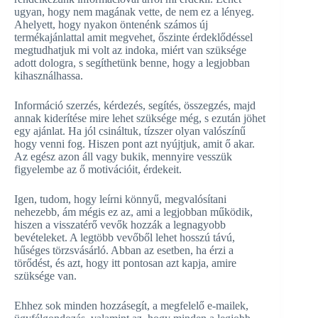
ugyan, hogy nem magának vette, de nem ez a lényeg.
Ahelyett, hogy nyakon öntenénk számos új
termékajánlattal amit megvehet, őszinte érdeklődéssel
megtudhatjuk mi volt az indoka, miért van szüksége
adott dologra, s segíthetünk benne, hogy a legjobban
kihasználhassa.
Információ szerzés, kérdezés, segítés, összegzés, majd
annak kiderítése mire lehet szüksége még, s ezután jöhet
egy ajánlat. Ha jól csináltuk, tízszer olyan valószínű
hogy venni fog. Hiszen pont azt nyújtjuk, amit ő akar.
Az egész azon áll vagy bukik, mennyire vesszük
figyelembe az ő motivációit, érdekeit.
Igen, tudom, hogy leírni könnyű, megvalósítani
nehezebb, ám mégis ez az, ami a legjobban működik,
hiszen a visszatérő vevők hozzák a legnagyobb
bevételeket. A legtöbb vevőből lehet hosszú távú,
hűséges törzsvásárló. Abban az esetben, ha érzi a
törődést, és azt, hogy itt pontosan azt kapja, amire
szüksége van.
Ehhez sok minden hozzásegít, a megfelelő e-mailek,