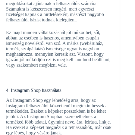
megoldásokat ajánlanak a felhasználók számára.
Számukra is kétszeresen megéri, mert egyrészt
fizetséget kapnak a hirdetésekért, másrészt nagyobb
felhasználói bázist tudnak kielégíteni.
Ez majd minden vállalkozásnál jól működhet, sőt,
abban az esetben is hasznos, amennyiben csupán
ismertség növelésről van szó. A márka (webáruház,
termék, szolgáltatás) ismertsége ugyanis nagyban
meghatározza, mennyien keresik azt. Viszont, hogy
igazán jól működjön ezt is meg kell tanulnod beállítani,
vagy szakembert megbízni vele.
4. Instagram Shop használata
Az Instagram Shop egy lehetőség arra, hogy az
Instagram felhasználói közvetlenül megtekinthessék a
termékeidet. Ezeket a képeket posztokban is be lehet
jelölni. Az Instagram Shopban szerepelhetnek a
terméked főbb adatai, úgymint neve, ára, leírása, linkje.
Ha ezeket a képeket megnézik a felhasználók, már csak
egy lépés, hogy vásároljanak.