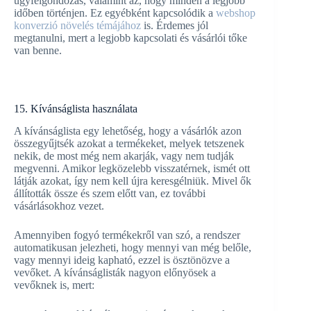
ügyfélgondozás, valamint az, hogy minden a legjobb
időben történjen. Ez egyébként kapcsolódik a
webshop
konverzió növelés témájához
is. Érdemes jól
megtanulni, mert a legjobb kapcsolati és vásárlói tőke
van benne.
15. Kívánságlista használata
A kívánságlista egy lehetőség, hogy a vásárlók azon
összegyűjtsék azokat a termékeket, melyek tetszenek
nekik, de most még nem akarják, vagy nem tudják
megvenni. Amikor legközelebb visszatérnek, ismét ott
látják azokat, így nem kell újra keresgélniük. Mivel ők
állították össze és szem előtt van, ez további
vásárlásokhoz vezet.
Amennyiben fogyó termékekről van szó, a rendszer
automatikusan jelezheti, hogy mennyi van még belőle,
vagy mennyi ideig kapható, ezzel is ösztönözve a
vevőket. A kívánságlisták nagyon előnyösek a
vevőknek is, mert: