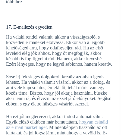
többihez.
17. E-mailezés egyedien
Ha valaki rendel valamit, akkor a visszaigazoló, s
közvetlen e-maileket elolvassa. Ekkor van a legjobb
lehetőséged arra, hogy odafigyeljen rád. Ha az első
leveleid elég jók ahhoz, hogy őt megfogják, akkor
később is fog figyelni rád. Ha nem, akkor kevésbé.
Ezért lényeges, hogy ne legyél sablonos, hanem kreatív.
Sose írj felesleges dolgokról, kreatív azonban igenis
lehetsz. Ha valaki valamit vásárol, akkor az a dolog, és
ami vele kapcsolatos, érdekli őt, tehát máris van egy
közös téma. Biztos, hogy jól akarja használni, büszke
akar lenni rá, és élvezni az ezzel járó előnyöket. Segítsd
ebben, s egy életre hűséges vásárlót szerzel.
Ha ezt jól megtervezed, akkor tudod automatizálni.
Egyik előző cikkben már bemutattam,
hogyan csináld
az e-mai
l
marketinget.
Mindenképpen használd az ott
leírtakat, és jól fogsz járni, mint ahogy a vevőid is. E-