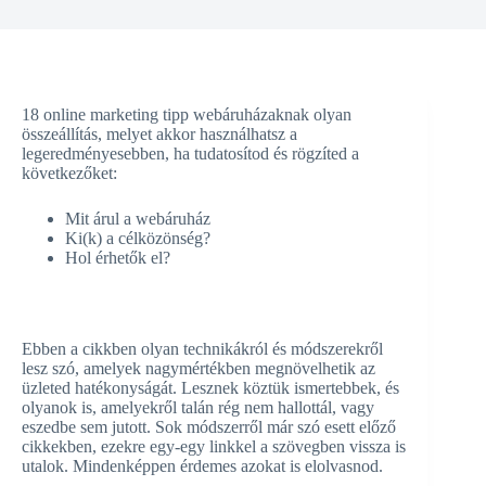
18 online marketing tipp webáruházaknak olyan
összeállítás, melyet akkor használhatsz a
legeredményesebben, ha tudatosítod és rögzíted a
következőket:
Mit árul a webáruház
Ki(k) a célközönség?
Hol érhetők el?
Ebben a cikkben olyan technikákról és módszerekről
lesz szó, amelyek nagymértékben megnövelhetik az
üzleted hatékonyságát. Lesznek köztük ismertebbek, és
olyanok is, amelyekről talán rég nem hallottál, vagy
eszedbe sem jutott. Sok módszerről már szó esett előző
cikkekben, ezekre egy-egy linkkel a szövegben vissza is
utalok. Mindenképpen érdemes azokat is elolvasnod.