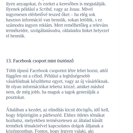
ilyen anyagokat, és ezeket a keresőben is megtalálják.
Ilyenek például a
Scribd
, vagy az
Issuu
. Mivel
ingyenesen elérhetővé teszed őket – ha elég sok
hasznos információ van bennük, sokan letöltik, s ez
számodra ingyen reklám. Mert remélhetőleg a releváns
termékeidre, szolgáltatásodra, oldalaidra linket helyezel
el bennük.
13. Facebook csoport mint ösztönző
Több típusú Facebook csoportot létre lehet hozni, attól
függően mi a célod. Például a leghűségesebb
vásárlóidnak készíthetsz egyet, vagy az új vásárlóknak.
Itt olyan információkat tehetsz közzé, amiket máshol
nem, de még jobb, ha maguk a tagok generálják a
posztokat.
Általában a kezdet, az elindítás kicsit döcögős, idő kell,
hogy felpörögjön a párbeszéd. Ehhez ötletes témákat
hozhatsz, melyekben természetesen az általad kínált
termékek témakörével kapcsolatos dolgok álljanak a
középpontban. Fontos, hogy legyen valaki, aki