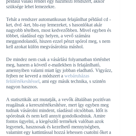
például valaki rendel egy házimozi rendszert, akkor
szüksége lehet lemezekre.
Tehát a rendszer automatikusan felajánlhat például cd -
ket, dvd -ket, blu-ray lemezeket, s hasonlókat akár
nagyobb tételben, most kedvezőbben. Mivel egyben és
többet, ráadásul egy helyen, a vevő számára
meggondolandó, hiszen ezzel pénzt spórol meg, s nem
kell azokat külön megvásárolnia máshol.
De mindez nem csak a vásárlási folyamatban történhet
meg, hanem a követő e-mailekben is felajánlható,
amennyiben valami miatt így jobban eladható. Vigyázz,
fejben ne keverd a módszert a
webáruházas
felülértékesítéssel
, ami egy másik technika, s szintén
nagyon hasznos.
A statisztikák azt mutatják, a vevők általában pozitívan
reagálnak a keresztértékesítésre, mert így egyben meg
tudnak vásárolni mindent, ráadásul olcsóbban. Időt is
spórolnak és nem kell annyit gondolkodniuk. Amire
fontos ügyelni, a kiegészítő termékek valóban azok
legyenek, hasznosak és kezelhető mennyiségben,
valamint egy kattintással hozzá lehessen csatolni őket a