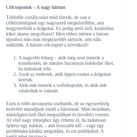
Célcsoportok – A nagy hármas
Többféle osztályozási mód létezik, de van a
célközönségnek egy nagyszerű megközelítése, ami
leegyszerűsíti a dolgokat. Ez pedig arról szól, konkrétan
kiket akarsz megcélozni? Mert ehhez mérten a három
típushoz más-más megközelítés tartozik, ami nála
működik. A három célcsoport a következő:
A nagyobb tömeg – akik még nem ismerik a
termékeidet, de minden bizonnyal érdekelné őket,
ha tudnának róla.
Azok az emberek, akik éppen ezeket a dolgokat
keresik.
Akik már ismerik a webshopodat, és akik már
vásároltak is valamit.
Ezek is több alcsoportra oszthatók, de az egyszerűség
kedvéért maradjunk ennél a háromnál. Mint mondtam,
másképpen kell őket megszólítani és (tovább) vezetni.
Az első nagy tömeghez úgy érhetsz el, ha tudatosan
építesz egy márkát, – ami hosszabb idő – vagy egy
problémára kínálsz megoldást, és ezt publikálod. A
kettőt lehet ötvözni is.