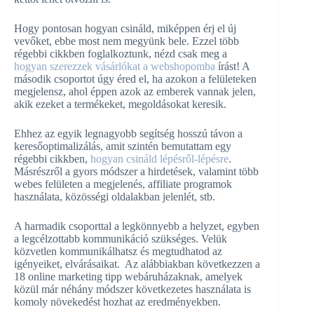
Hogy pontosan hogyan csináld, miképpen érj el új
vevőket, ebbe most nem megyünk bele. Ezzel több
régebbi cikkben foglalkoztunk, nézd csak meg a
hogyan szerezzek vásárlókat
a webshopomba
írást! A
második csoportot úgy éred el, ha azokon a felületeken
megjelensz, ahol éppen azok az emberek vannak jelen,
akik ezeket a termékeket, megoldásokat keresik.
Ehhez az egyik legnagyobb segítség hosszú távon a
keresőoptimalizálás, amit szintén bemutattam egy
régebbi cikkben,
hogyan csináld lépésről-lépésre
.
Másrészről a gyors módszer a hirdetések, valamint több
webes felületen a megjelenés, affiliate programok
használata, közösségi oldalakban jelenlét, stb.
A harmadik csoporttal a legkönnyebb a helyzet, egyben
a legcélzottabb kommunikáció szükséges. Velük
közvetlen kommunikálhatsz és megtudhatod az
igényeiket, elvárásaikat. Az alábbiakban következzen a
18 online marketing tipp webáruházaknak, amelyek
közül már néhány módszer következetes használata is
komoly növekedést hozhat az eredményekben.