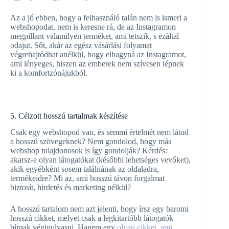
Az a jó ebben, hogy a felhasználó talán nem is ismeri a
webshopodat, nem is keresne rá, de az Instagramon
megpillant valamilyen terméket, ami tetszik, s ezáltal
odajut. Sőt, akár az egész vásárlási folyamat
végrehajtódhat anélkül, hogy elhagyná az Instagramot,
ami lényeges, hiszen az emberek nem szívesen lépnek
ki a komfortzónájukból.
5. Célzott hosszú tartalmak készítése
Csak egy webshopod van, és semmi értelmét nem látod
a hosszú szövegeknek? Nem gondolod, hogy más
webshop tulajdonosok is így gondolják? Kérdés:
akarsz-e olyan látogatókat (későbbi lehetséges vevőket),
akik egyébként sosem találnának az oldaladra,
termékeidre? Mi az, ami hosszú távon forgalmat
biztosít, hirdetés és marketing nélkül?
A hosszú tartalom nem azt jelenti, hogy írsz egy baromi
hosszú cikket, melyet csak a legkitartóbb látogatók
bírnak végigolvasni. Hanem egy
olyan cikket, ami