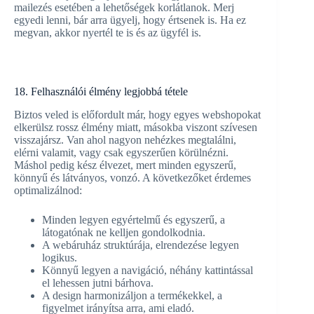
mailezés esetében a lehetőségek korlátlanok. Merj
egyedi lenni, bár arra ügyelj, hogy értsenek is. Ha ez
megvan, akkor nyertél te is és az ügyfél is.
18. Felhasználói élmény legjobbá tétele
Biztos veled is előfordult már, hogy egyes webshopokat
elkerülsz rossz élmény miatt, másokba viszont szívesen
visszajársz. Van ahol nagyon nehézkes megtalálni,
elérni valamit, vagy csak egyszerűen körülnézni.
Máshol pedig kész élvezet, mert minden egyszerű,
könnyű és látványos, vonzó. A következőket érdemes
optimalizálnod:
Minden legyen egyértelmű és egyszerű, a
látogatónak ne kelljen gondolkodnia.
A webáruház struktúrája, elrendezése legyen
logikus.
Könnyű legyen a navigáció, néhány kattintással
el lehessen jutni bárhova.
A design harmonizáljon a termékekkel, a
figyelmet irányítsa arra, ami eladó.