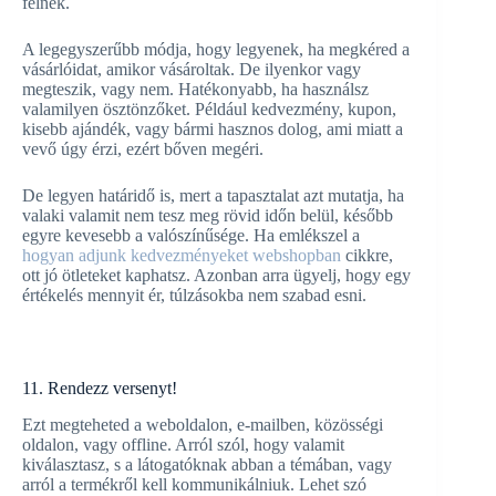
félnek.
A legegyszerűbb módja, hogy legyenek, ha megkéred a
vásárlóidat, amikor vásároltak. De ilyenkor vagy
megteszik, vagy nem. Hatékonyabb, ha használsz
valamilyen ösztönzőket. Például kedvezmény, kupon,
kisebb ajándék, vagy bármi hasznos dolog, ami miatt a
vevő úgy érzi, ezért bőven megéri.
De legyen határidő is, mert a tapasztalat azt mutatja, ha
valaki valamit nem tesz meg rövid időn belül, később
egyre kevesebb a valószínűsége. Ha emlékszel a
hogyan adjunk kedvezményeket webshopban
cikkre,
ott jó ötleteket kaphatsz. Azonban arra ügyelj, hogy egy
értékelés mennyit ér, túlzásokba nem szabad esni.
11. Rendezz versenyt!
Ezt megteheted a weboldalon, e-mailben, közösségi
oldalon, vagy offline. Arról szól, hogy valamit
kiválasztasz, s a látogatóknak abban a témában, vagy
arról a termékről kell kommunikálniuk. Lehet szó