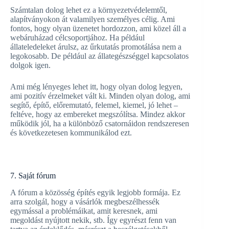
Számtalan dolog lehet ez a környezetvédelemtől,
alapítványokon át valamilyen személyes célig. Ami
fontos, hogy olyan üzenetet hordozzon, ami közel áll a
webáruházad célcsoportjához. Ha például
állateledeleket árulsz, az űrkutatás promotálása nem a
legokosabb. De például az állategészséggel kapcsolatos
dolgok igen.
Ami még lényeges lehet itt, hogy olyan dolog legyen,
ami pozitív érzelmeket vált ki. Minden olyan dolog, ami
segítő, építő, előremutató, felemel, kiemel, jó lehet –
feltéve, hogy az embereket megszólítsa. Mindez akkor
működik jól, ha a különböző csatornáidon rendszeresen
és következetesen kommunikálod ezt.
7. Saját fórum
A fórum a közösség építés egyik legjobb formája. Ez
arra szolgál, hogy a vásárlók megbeszélhessék
egymással a problémáikat, amit keresnek, ami
megoldást nyújtott nekik, stb. Így egyrészt fenn van