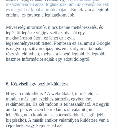
messzemenően azzal foglalkozik, ami az olvasót érdekli
és megoldást kínál a problémájára
. Ennek van a legtöbb
értelme, és egyben a leghatékonyabb.
Mivel elég informatív, nincs benne mellébeszélés, és
lépésről-lépésre végigvezeti az olvasót egy
meghatározott úton, ez lehet ez egyik
legeredményesebb tetted. Pontosan ez az, amit a Google
is nagyon pozitívan díjaz, hiszen az olyan tartalmakat
részesíti előnyben, melyek a lehető legjobb és legtöbb
hasznos információt adják egy adott dologról.
6. Képviselj egy pozitív küldetést
Hogyan működik ez? A weboldalad, termékeid, s
minden más, ami ezekhez tartozik, egyben egy
reklámfelület. Ez két módon is felhasználható. Az egyik
amikor pénzért cserébe reklámozol valamit (ami
lehetőleg nem konkurense a termékeidnek, legfeljebb
kiegészítő). A másik amikor valamilyen küldetése van a
cégednek, vagy képviseled azt.