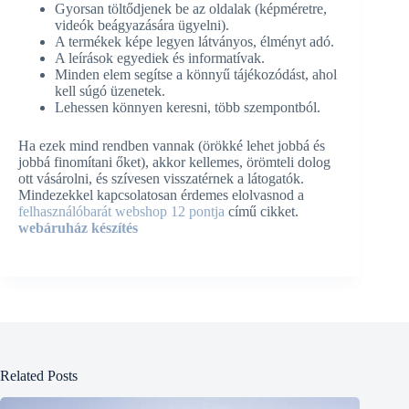
Gyorsan töltődjenek be az oldalak (képméretre,
videók beágyazására ügyelni).
A termékek képe legyen látványos, élményt adó.
A leírások egyediek és informatívak.
Minden elem segítse a könnyű tájékozódást, ahol
kell súgó üzenetek.
Lehessen könnyen keresni, több szempontból.
Ha ezek mind rendben vannak (örökké lehet jobbá és
jobbá finomítani őket), akkor kellemes, örömteli dolog
ott vásárolni, és szívesen visszatérnek a látogatók.
Mindezekkel kapcsolatosan érdemes elolvasnod a
felhasználóbarát webshop 12 pontja
című cikket.
webáruház készítés
Related Posts