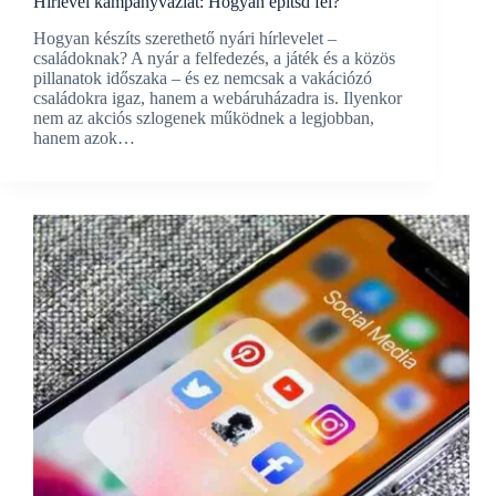
Hírlevél kampányvázlat: Hogyan építsd fel?
Hogyan készíts szerethető nyári hírlevelet –
családoknak? A nyár a felfedezés, a játék és a közös
pillanatok időszaka – és ez nemcsak a vakációzó
családokra igaz, hanem a webáruházadra is. Ilyenkor
nem az akciós szlogenek működnek a legjobban,
hanem azok…