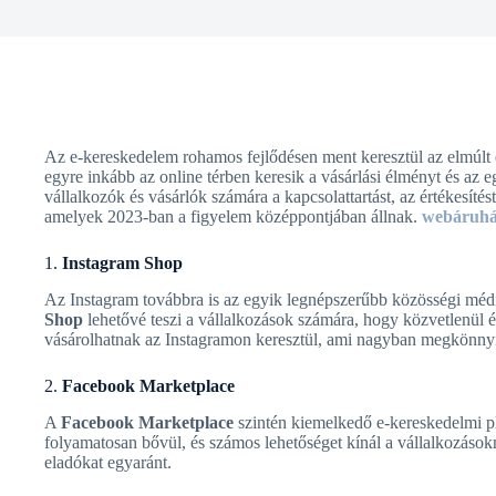
Az e-kereskedelem rohamos fejlődésen ment keresztül az elmúlt é
egyre inkább az online térben keresik a vásárlási élményt és az
vállalkozók és vásárlók számára a kapcsolattartást, az értékesít
amelyek 2023-ban a figyelem középpontjában állnak.
webáruház
1.
Instagram Shop
Az Instagram továbbra is az egyik legnépszerűbb közösségi médi
Shop
lehetővé teszi a vállalkozások számára, hogy közvetlenül 
vásárolhatnak az Instagramon keresztül, ami nagyban megkönnyíti
2.
Facebook Marketplace
A
Facebook Marketplace
szintén kiemelkedő e-kereskedelmi pla
folyamatosan bővül, és számos lehetőséget kínál a vállalkozásokn
eladókat egyaránt.