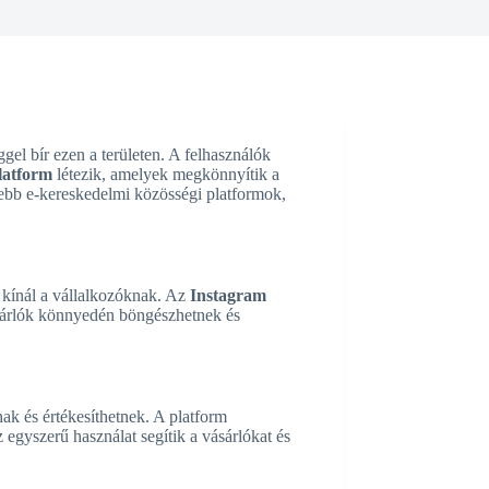
el bír ezen a területen. A felhasználók
latform
létezik, amelyek megkönnyítik a
ősebb e-kereskedelmi közösségi platformok,
 kínál a vállalkozóknak. Az
Instagram
vásárlók könnyedén böngészhetnek és
ak és értékesíthetnek. A platform
egyszerű használat segítik a vásárlókat és