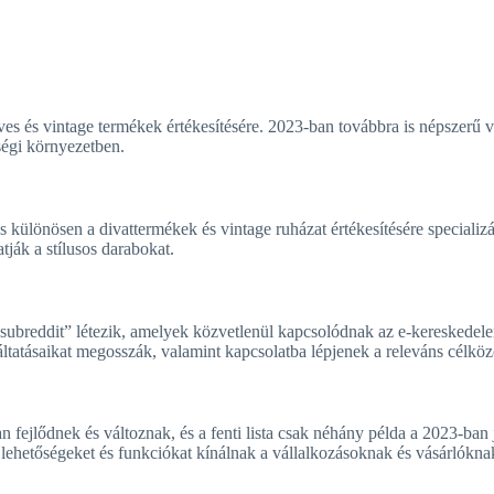
es és vintage termékek értékesítésére. 2023-ban továbbra is népszerű v
sségi környezetben.
 különösen a divattermékek és vintage ruházat értékesítésére specializá
tják a stílusos darabokat.
„subreddit” létezik, amelyek közvetlenül kapcsolódnak az e-kereskedel
ltatásaikat megosszák, valamint kapcsolatba lépjenek a releváns célkö
fejlődnek és változnak, és a fenti lista csak néhány példa a 2023-ban j
j lehetőségeket és funkciókat kínálnak a vállalkozásoknak és vásárlókna