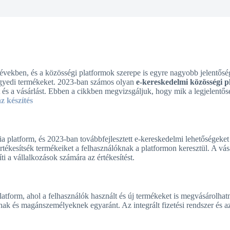
vekben, és a közösségi platformok szerepe is egyre nagyobb jelentőségg
 egyedi termékeket. 2023-ban számos olyan
e-kereskedelmi közösségi p
ést és a vásárlást. Ebben a cikkben megvizsgáljuk, hogy mik a legjelent
 készítés
a platform, és 2023-ban továbbfejlesztett e-kereskedelmi lehetőségeket
értékesítsék termékeiket a felhasználóknak a platformon keresztül. A 
 a vállalkozások számára az értékesítést.
tform, ahol a felhasználók használt és új termékeket is megvásárolhatn
ak és magánszemélyeknek egyaránt. Az integrált fizetési rendszer és az 