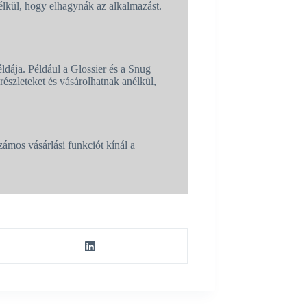
nélkül, hogy elhagynák az alkalmazást.
dája. Például a Glossier és a Snug
észleteket és vásárolhatnak anélkül,
ámos vásárlási funkciót kínál a