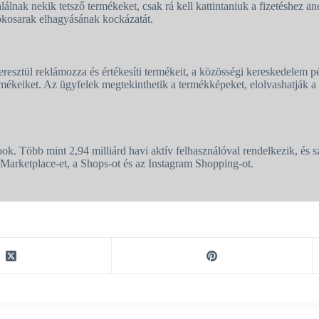
lnak nekik tetsző termékeket, csak rá kell kattintaniuk a fizetéshez a
ókosarak elhagyásának kockázatát.
sztül reklámozza és értékesíti termékeit, a közösségi kereskedelem pél
keiket. Az ügyfelek megtekinthetik a termékképeket, elolvashatják a r
k. Több mint 2,94 milliárd havi aktív felhasználóval rendelkezik, és sz
 Marketplace-et, a Shops-ot és az Instagram Shopping-ot.