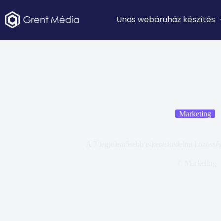
Unas webáruház készítés
Marketing
A 7 legjelentősebb e-kereskedelmi közössé
Marketing