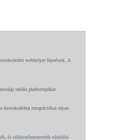
kereskedelmi webhelyre lépnének. A
zösségi média platformjaikat
e-kereskedelmi integrációkat olyan
sék, és zökkenőmentesebb vásárlási