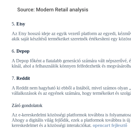
5.
Etsy
Az Etsy hosszú ideje az egyik vezető platform az egyedi, kézműv
akik saját készítésű termékeiket szeretnék értékesíteni egy közö
6.
Depop
A Depop főként a fiatalabb generáció számára vált népszerűvé, és
kínál, ahol a felhasználók könnyen felfedezhetik és megvásárolha
7.
Reddit
A Reddit nem hagyható ki ebből a listából, mivel számos olyan 
vállalkozások és az egyének számára, hogy termékeiket és szolgá
Záró gondolatok
Az e-kereskedelmi közösségi platformok továbbra is folyamatosan 
Ahogy a digitális világ fejlődik, ezek a platformok továbbra is ú
kereskedelmet és a közösségi interakciókat.
opencart fejlesztő