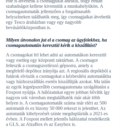
este is átvehetik a csomagjukat anélkül, hogy emiatt
szabadságot kellene kivenniük a munkahelyükön. A
csomagautomaták jellemzően a forgalmasabb
helyszíneken találhatók meg, így csomagjaikat átvehetik
egy Tesco áruházban vagy egy nagyobb
bevásárlóközpontban is.
Milyen útvonalon jut el a csomag az ügyfelekhez, ha
csomagautomatán keresztül kérik a kiszállítást?
A csomagokat fel lehet adni az automatákon keresztül
vagy esetleg egy központi raktárban. A csomagot
felteszik a csomagszortírozó gépsorra, amely a
megfelelő depóhoz irányítja azt. A regionális depókból a
futárok elviszik a csomagokat a kézbesítési automatákba
vagy házhozszállítás esetén kiszállítják azokat. Ma talán
az egyik legnépszerűbb csomagautomata szolgáltatást a
Foxpost nyújtja. A hálózatukat egyre jobban bővítik így
nagyon sok városban megtalálhatók már akár több
helyen is. A csomagautomaták száma már eléri az 500
automatát és ez bizony 50 000 rekeszt is jelenthet. Az
automaták kihelyezését szinte megduplázták a 2021-es
évben. A Foxpost mellett jelentős hálózattal rendelkezik
a GLS, az AlzaBox és az Easybox is.