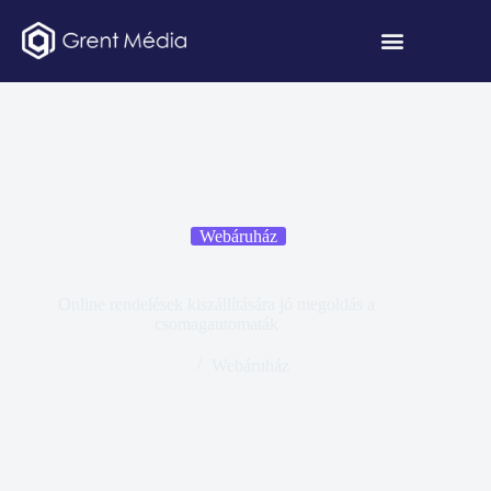
Webáruház
Online rendelések kiszállítására jó megoldás a
csomagautomaták
Webáruház