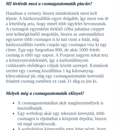
MI történik most a csomagautomaták piacán?
Hatalmas a verseny hiszen mindenkinek most kell
lépnie. A házhozszállítás egyre drágább, így most van itt
a lehetőség arra, hogy minél több ügyfelet bevonzanak.
A csomagok egyenként történő célba juttatása cseppet
sem költségkímélő megoldás, hiszen az automatákhoz
egyszerre több csomagot is ki tud vinni a futár, míg
házhozszállítás esetén csupán egy csomagot visz ki egy
címre. Egy-egy furgonban 800, de akár 1000 feletti
csomag is elfér egy napon. A Foxpost nagyon sokat tesz
a környezetvédelemért, így a karbonlábnyom
csökkentés elsődleges céljaik között szerepel. Kutatások
szerint egy csomag kiszállítása 1 kg károsanyag-
kibocsátással jár, míg egy csomagautomatán keresztül
feladott csomag esetében ez csak 31 dkg-ra jön ki.
Melyek még a csomagautomaták előnyei?
A csomagautomatákat akár magánszemélyek is
használhatják.
Egy webshop akár egy rekeszen keresztül, több
csomagot is eljuttathat a központi depóba, hiszen
ott majd szortírozzák.
A weboldalon könnyedén meg lehet nézni, hogy