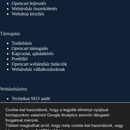
Opencart fejlesztés
Webáruház összeköttetés
Webshop készítés
Támogatás
Tudásbázis
Opencart támogatás
Kapcsolat, ajánlatkérés
Portfólió
Opencart webáruház funkciók
Webáruház vállalkozásoknak
Webáruházhoz
Technikai SEO audit
Webáruház készítés árak
Webáruház készítés 1×1
Cookie-kat használunk, hogy a legjobb élményt nyújtsuk
Webáruház készítés menete
honlapunkon valamint Google Analytics anoním látogatói
Webáruház indítás, üzemeltetés
forgalmat mérünk.
Többet megtudhat arról, hogy mely cookie-kat használunk, vagy