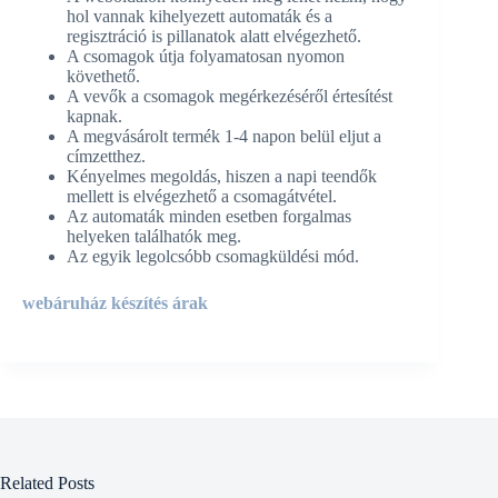
hol vannak kihelyezett automaták és a
regisztráció is pillanatok alatt elvégezhető.
A csomagok útja folyamatosan nyomon
követhető.
A vevők a csomagok megérkezéséről értesítést
kapnak.
A megvásárolt termék 1-4 napon belül eljut a
címzetthez.
Kényelmes megoldás, hiszen a napi teendők
mellett is elvégezhető a csomagátvétel.
Az automaták minden esetben forgalmas
helyeken találhatók meg.
Az egyik legolcsóbb csomagküldési mód.
webáruház készítés árak
Related Posts