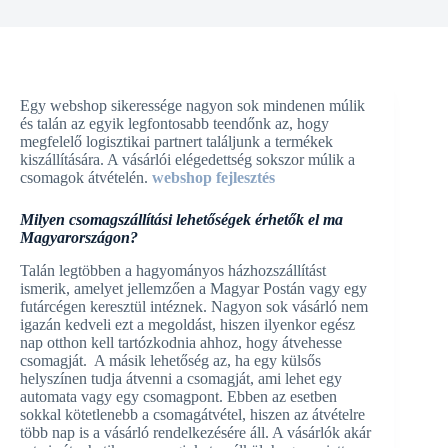
Egy webshop sikeressége nagyon sok mindenen múlik
és talán az egyik legfontosabb teendőnk az, hogy
megfelelő logisztikai partnert találjunk a termékek
kiszállítására. A vásárlói elégedettség sokszor múlik a
csomagok átvételén.
webshop fejlesztés
Milyen csomagszállítási lehetőségek érhetők el ma
Magyarországon?
Talán legtöbben a hagyományos házhozszállítást
ismerik, amelyet jellemzően a Magyar Postán vagy egy
futárcégen keresztül intéznek. Nagyon sok vásárló nem
igazán kedveli ezt a megoldást, hiszen ilyenkor egész
nap otthon kell tartózkodnia ahhoz, hogy átvehesse
csomagját. A másik lehetőség az, ha egy külsős
helyszínen tudja átvenni a csomagját, ami lehet egy
automata vagy egy csomagpont. Ebben az esetben
sokkal kötetlenebb a csomagátvétel, hiszen az átvételre
több nap is a vásárló rendelkezésére áll. A vásárlók akár