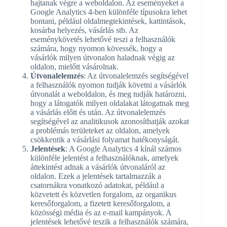
hajtanak végre a weboldalon. Az eseményeket a
Google Analytics 4-ben különféle típusokra lehet
bontani, például oldalmegtekintések, kattintások,
kosárba helyezés, vásárlás stb. Az
eseménykövetés lehetővé teszi a felhasználók
számára, hogy nyomon kövessék, hogy a
vásárlók milyen útvonalon haladnak végig az
oldalon, mielőtt vásárolnak.
Útvonalelemzés
: Az útvonalelemzés segítségével
a felhasználók nyomon tudják követni a vásárlók
útvonalát a weboldalon, és meg tudják határozni,
hogy a látogatók milyen oldalakat látogatnak meg
a vásárlás előtt és után. Az útvonalelemzés
segítségével az analitikusok azonosíthatják azokat
a problémás területeket az oldalon, amelyek
csökkentik a vásárlási folyamat hatékonyságát.
Jelentések
: A Google Analytics 4 kínál számos
különféle jelentést a felhasználóknak, amelyek
áttekintést adnak a vásárlók útvonaláról az
oldalon. Ezek a jelentések tartalmazzák a
csatornákra vonatkozó adatokat, például a
közvetett és közvetlen forgalom, az organikus
keresőforgalom, a fizetett keresőforgalom, a
közösségi média és az e-mail kampányok. A
jelentések lehetővé teszik a felhasználók számára,