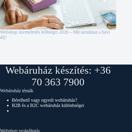
Webshop üzemeltetés költségei 2026 – Mit tartalmaz a havi
díj?
Webáruház készítés: +36
70 363 7900
Webáruház témák
Bérelhető vagy egyedi webáruház?
B2B és a B2C webáruház különbségei
Webshop szolgáltatás