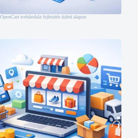
OpenCart webáruház fejlesztés üzleti alapon