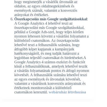
hogy megismerjék a vásárlók útvonalát az
oldalon, az egyes oldalmegtekintések és
események számát, valamint a konverziós
arányokat és értékeket.
Összekapcsolás más Google szolgáltatásokkal
:
A Google Analytics 4 lehetővé teszi az
összekapcsolást más Google szolgáltatásokkal,
például a Google Ads-szel, hogy teljes körűen
nyomon lehessen követni a vásárlási folyamatot a
különböző csatornákon. Az összekapcsolás
lehetővé teszi a felhasználók számára, hogy
átfogóbb képet kapjanak a kampányjaik
hatékonyságáról, és meg tudják határozni a
legjobban teljesítő csatornákat és hirdetéseket.A
Google Analytics 4 számos eszközt és funkciót
kínál a felhasználóknak, amelyek lehetővé teszik
a vásárlás folyamatának pontos és átfogó nyomon
követését. A felhasználók számára lehetővé teszi
az egyes események és útvonalak követését,
valamint a vásárlások konverziós arányainak és
értékeinek monitorozását a különböző
csatornákon keresztül.
webáruház létrehozása