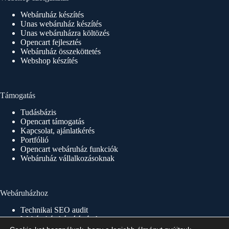
Webáruház készítés
Unas webáruház készítés
Unas webáruházra költözés
Opencart fejlesztés
Webáruház összeköttetés
Webshop készítés
Támogatás
Tudásbázis
Opencart támogatás
Kapcsolat, ajánlatkérés
Portfólió
Opencart webáruház funkciók
Webáruház vállalkozásoknak
Webáruházhoz
Technikai SEO audit
Webáruház készítés árak
Webáruház készítés 1×1