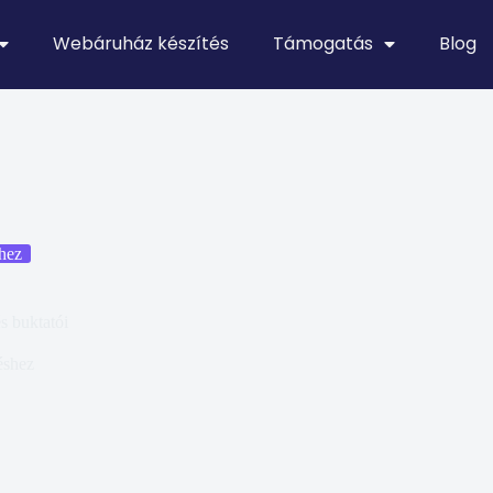
Webáruház készítés
Támogatás
Blog
hez
 buktatói
éshez