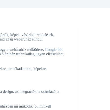
riák, képek, vásárlók, rendelések,
 majd az új webáruház elindul.
, hogy a webáruház működése,
Google-ből
AS áruház technikailag ugyan elkészülhet,
ekre, termékadatokra, képekre,
 design, az integrációk, a számlázó, a
áruházban mi működik jól, mit kell