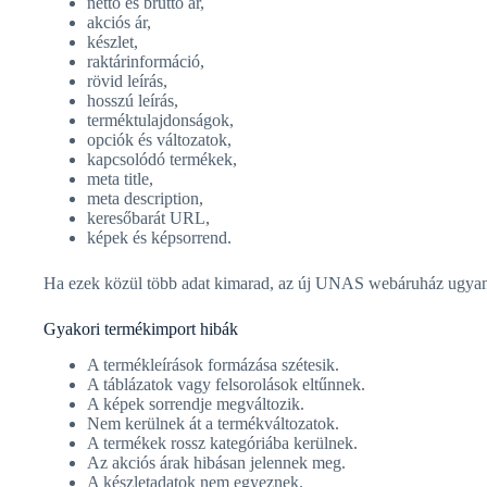
nettó és bruttó ár,
akciós ár,
készlet,
raktárinformáció,
rövid leírás,
hosszú leírás,
terméktulajdonságok,
opciók és változatok,
kapcsolódó termékek,
meta title,
meta description,
keresőbarát URL,
képek és képsorrend.
Ha ezek közül több adat kimarad, az új UNAS webáruház ugyan 
Gyakori termékimport hibák
A termékleírások formázása szétesik.
A táblázatok vagy felsorolások eltűnnek.
A képek sorrendje megváltozik.
Nem kerülnek át a termékváltozatok.
A termékek rossz kategóriába kerülnek.
Az akciós árak hibásan jelennek meg.
A készletadatok nem egyeznek.