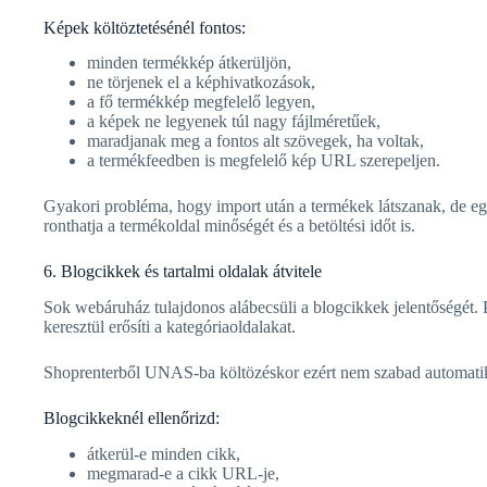
Képek költöztetésénél fontos:
minden termékkép átkerüljön,
ne törjenek el a képhivatkozások,
a fő termékkép megfelelő legyen,
a képek ne legyenek túl nagy fájlméretűek,
maradjanak meg a fontos alt szövegek, ha voltak,
a termékfeedben is megfelelő kép URL szerepeljen.
Gyakori probléma, hogy import után a termékek látszanak, de eg
ronthatja a termékoldal minőségét és a betöltési időt is.
6. Blogcikkek és tartalmi oldalak átvitele
Sok webáruház tulajdonos alábecsüli a blogcikkek jelentőségét. Pe
keresztül erősíti a kategóriaoldalakat.
Shoprenterből UNAS-ba költözéskor ezért nem szabad automatiku
Blogcikkeknél ellenőrizd:
átkerül-e minden cikk,
megmarad-e a cikk URL-je,