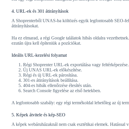
4. URL-ek és 301 átirányítások
A Shoprenterből UNAS-ba költözés egyik legfontosabb SEO-felada
átirányításokat.
Ha ez elmarad, a régi Google találatok hibás oldalra vezethetnek.
ezután újra kell építeniük a pozíciókat.
Ideális URL-kezelési folyamat
Régi Shoprenter URL-ek exportálása vagy feltérképezése.
Új UNAS URL-ek előkészítése.
Régi és új URL-ek párosítása.
301-es átirányítások beállítása.
404-es hibák ellenőrzése élesítés után.
Search Console figyelése az első hetekben.
A legfontosabb szabály: egy régi termékoldal lehetőleg az új term
5. Képek átvitele és kép-SEO
A képek webáruházaknál nem csak esztétikai elemek. Hatással va