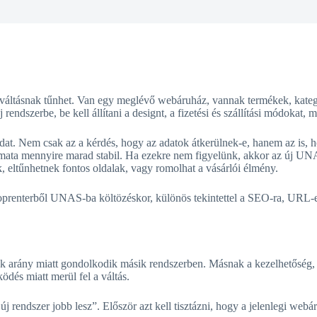
áltásnak tűnhet. Van egy meglévő webáruház, vannak termékek, kategó
 rendszerbe, be kell állítani a designt, a fizetési és szállítási módokat,
adat. Nem csak az a kérdés, hogy az adatok átkerülnek-e, hanem az is
lyamata mennyire marad stabil. Ha ezekre nem figyelünk, akkor az új UN
, eltűnhetnek fontos oldalak, vagy romolhat a vásárlói élmény.
hoprenterből UNAS-ba költözéskor, különös tekintettel a SEO-ra, URL-
ék arány miatt gondolkodik másik rendszerben. Másnak a kezelhetőség, a
ödés miatt merül fel a váltás.
j rendszer jobb lesz”. Először azt kell tisztázni, hogy a jelenlegi web