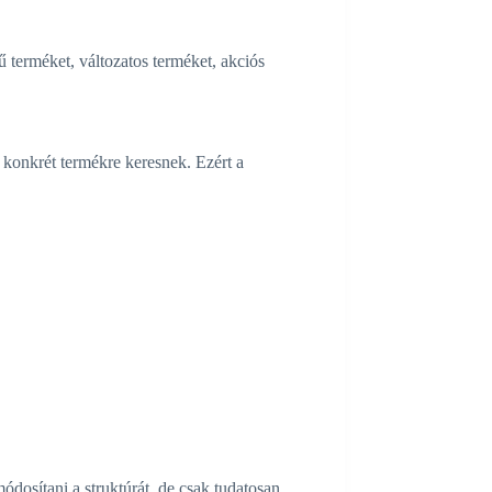
 terméket, változatos terméket, akciós
konkrét termékre keresnek. Ezért a
dosítani a struktúrát, de csak tudatosan.