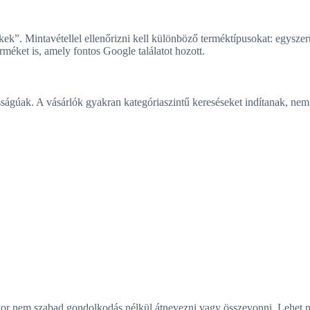
ek”. Mintavétellel ellenőrizni kell különböző terméktípusokat: egyszerű
rméket is, amely fontos Google találatot hozott.
gúak. A vásárlók gyakran kategóriaszintű kereséseket indítanak, nem 
kor nem szabad gondolkodás nélkül átnevezni vagy összevonni. Lehet mó