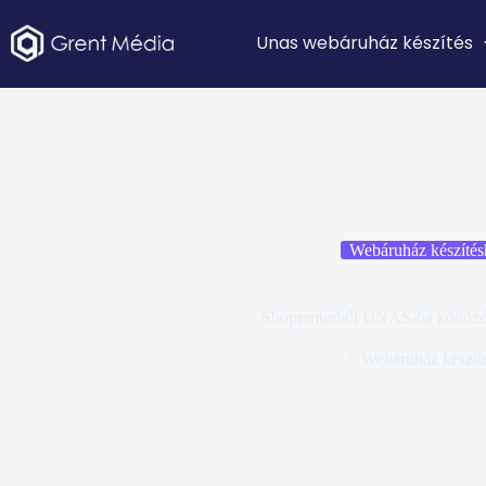
Unas webáruház készítés
Webáruház készítés
Shoprenterből UNAS-ba költözés
Webáruház készít