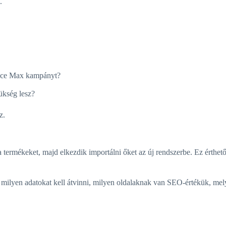
.
nce Max kampányt?
ükség lesz?
z.
 a termékeket, majd elkezdik importálni őket az új rendszerbe. Ez érthet
i, milyen adatokat kell átvinni, milyen oldalaknak van SEO-értékük, me