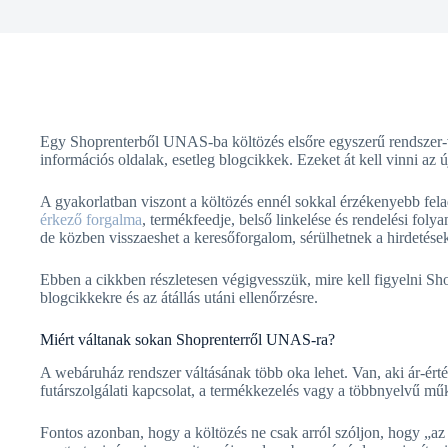
Egy Shoprenterből UNAS-ba költözés elsőre egyszerű rendszer-v
információs oldalak, esetleg blogcikkek. Ezeket át kell vinni az új
A gyakorlatban viszont a költözés ennél sokkal érzékenyebb fel
érkező forgalma
, termékfeedje, belső linkelése és rendelési fo
de közben visszaeshet a keresőforgalom, sérülhetnek a hirdetések
Ebben a cikkben részletesen végigvesszük, mire kell figyelni S
blogcikkekre és az átállás utáni ellenőrzésre.
Miért váltanak sokan Shoprenterről UNAS-ra?
A webáruház rendszer váltásának több oka lehet. Van, aki ár-ért
futárszolgálati kapcsolat, a termékkezelés vagy a többnyelvű műk
Fontos azonban, hogy a költözés ne csak arról szóljon, hogy „az ú