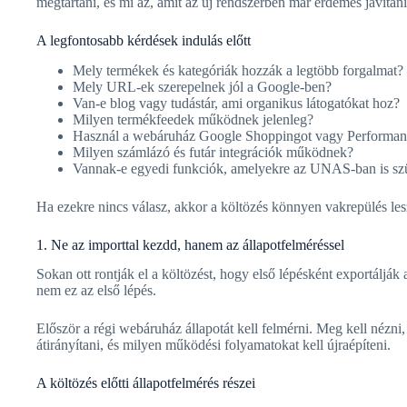
megtartani, és mi az, amit az új rendszerben már érdemes javítani
A legfontosabb kérdések indulás előtt
Mely termékek és kategóriák hozzák a legtöbb forgalmat?
Mely URL-ek szerepelnek jól a Google-ben?
Van-e blog vagy tudástár, ami organikus látogatókat hoz?
Milyen termékfeedek működnek jelenleg?
Használ a webáruház Google Shoppingot vagy Performa
Milyen számlázó és futár integrációk működnek?
Vannak-e egyedi funkciók, amelyekre az UNAS-ban is sz
Ha ezekre nincs válasz, akkor a költözés könnyen vakrepülés les
1. Ne az importtal kezdd, hanem az állapotfelméréssel
Sokan ott rontják el a költözést, hogy első lépésként exportálják
nem ez az első lépés.
Először a régi webáruház állapotát kell felmérni. Meg kell nézn
átirányítani, és milyen működési folyamatokat kell újraépíteni.
A költözés előtti állapotfelmérés részei