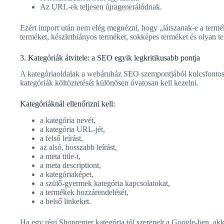
Az URL-ek teljesen újragenerálódnak.
Ezért import után nem elég megnézni, hogy „látszanak-e a termék
terméket, készlethiányos terméket, sokképes terméket és olyan te
3. Kategóriák átvitele: a SEO egyik legkritikusabb pontja
A kategóriaoldalak a webáruház SEO szempontjából kulcsfontossá
kategóriák költöztetését különösen óvatosan kell kezelni.
Kategóriáknál ellenőrizni kell:
a kategória nevét,
a kategória URL-jét,
a felső leírást,
az alsó, hosszabb leírást,
a meta title-t,
a meta descriptiont,
a kategóriaképet,
a szülő-gyermek kategória kapcsolatokat,
a termékek hozzárendelését,
a belső linkeket.
Ha egy régi Shoprenter kategória jól szerepelt a Google-ben, ak