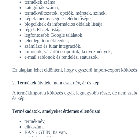
termékek száma,
kategóriák száma,
termékváltozatok, opciók, méretek, színek,
képek mennyisége és elérhetősége,
blogcikkek és információs oldalak listája,
régi URL-ek listája,
legfontosabb Google találatok,
jelenlegi termékfeedek,
számlázó és futár integrációk,
kuponok, vásárlói csoportok, kedvezmények,
e-mail sablonok és rendelési státuszok.
Ez alapján lehet eldönteni, hogy egyszerű import-export költözés
2. Termékek átvitele: nem csak név, ár és kép
A termékimport a költözés egyik legnagyobb része, de nem szaba
és kép.
Termékadatok, amelyeket érdemes ellenőrizni
terméknév,
cikkszám,
EAN / GTIN, ha van,