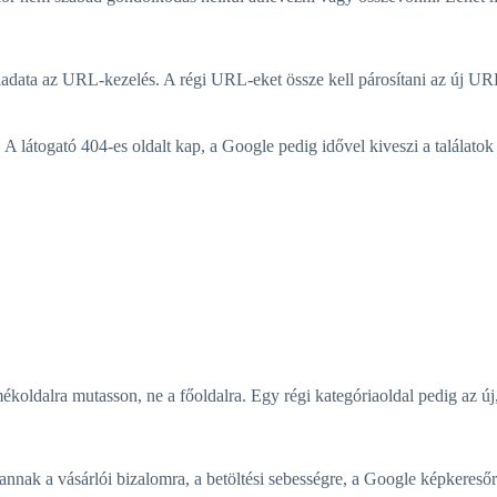
ta az URL-kezelés. A régi URL-eket össze kell párosítani az új URL-e
 A látogató 404-es oldalt kap, a Google pedig idővel kiveszi a találato
ékoldalra mutasson, ne a főoldalra. Egy régi kategóriaoldal pedig az új,
nnak a vásárlói bizalomra, a betöltési sebességre, a Google képkeresőr