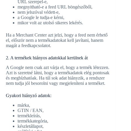
URL szerepel-e,
megnyitható-e a feed URL böngészőből,
nem jelszóval védett-e,
a Google le tudja-e kérni,
mikor volt az utolsó sikeres lekérés.
Ha a Merchant Center azt jelzi, hogy a feed nem érhető
el, először nem a termékadatokat kell javítani, hanem
magát a feedkapcsolatot.
2. A termékek hiányos adatokkal kerülnek át
A Google nem csak azt várja el, hogy a termék létezzen.
Azt is szeretné látni, hogy a termékadatok elég pontosak
és megbízhatóak. Ha túl sok adat hiányzik, a rendszer
nem tudja jól besorolni vagy megjeleníteni a terméket.
Gyakori hiányzó adatok:
márka,
GTIN / EAN,
termékleírás,
termékkategória,
készletállapot,