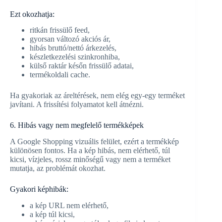
Ezt okozhatja:
ritkán frissülő feed,
gyorsan változó akciós ár,
hibás bruttó/nettó árkezelés,
készletkezelési szinkronhiba,
külső raktár későn frissülő adatai,
termékoldali cache.
Ha gyakoriak az áreltérések, nem elég egy-egy terméket
javítani. A frissítési folyamatot kell átnézni.
6. Hibás vagy nem megfelelő termékképek
A Google Shopping vizuális felület, ezért a termékkép
különösen fontos. Ha a kép hibás, nem elérhető, túl
kicsi, vízjeles, rossz minőségű vagy nem a terméket
mutatja, az problémát okozhat.
Gyakori képhibák:
a kép URL nem elérhető,
a kép túl kicsi,