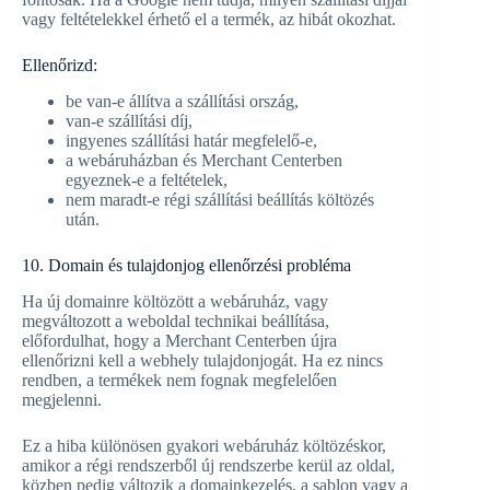
vagy feltételekkel érhető el a termék, az hibát okozhat.
Ellenőrizd:
be van-e állítva a szállítási ország,
van-e szállítási díj,
ingyenes szállítási határ megfelelő-e,
a webáruházban és Merchant Centerben
egyeznek-e a feltételek,
nem maradt-e régi szállítási beállítás költözés
után.
10. Domain és tulajdonjog ellenőrzési probléma
Ha új domainre költözött a webáruház, vagy
megváltozott a weboldal technikai beállítása,
előfordulhat, hogy a Merchant Centerben újra
ellenőrizni kell a webhely tulajdonjogát. Ha ez nincs
rendben, a termékek nem fognak megfelelően
megjelenni.
Ez a hiba különösen gyakori webáruház költözéskor,
amikor a régi rendszerből új rendszerbe kerül az oldal,
közben pedig változik a domainkezelés, a sablon vagy a