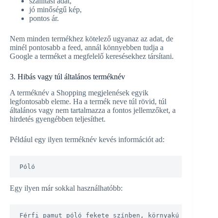
szállítási adat,
jó minőségű kép,
pontos ár.
Nem minden termékhez kötelező ugyanaz az adat, de
minél pontosabb a feed, annál könnyebben tudja a
Google a terméket a megfelelő keresésekhez társítani.
3. Hibás vagy túl általános terméknév
A terméknév a Shopping megjelenések egyik
legfontosabb eleme. Ha a termék neve túl rövid, túl
általános vagy nem tartalmazza a fontos jellemzőket, a
hirdetés gyengébben teljesíthet.
Például egy ilyen terméknév kevés információt ad:
Póló
Egy ilyen már sokkal használhatóbb:
Férfi pamut póló fekete színben, környakú kivitelbe