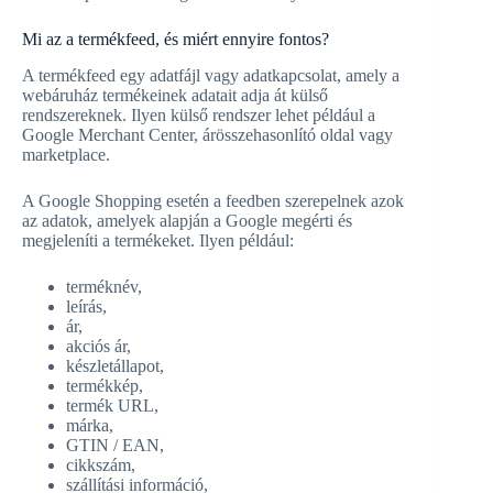
Mi az a termékfeed, és miért ennyire fontos?
A termékfeed egy adatfájl vagy adatkapcsolat, amely a
webáruház termékeinek adatait adja át külső
rendszereknek. Ilyen külső rendszer lehet például a
Google Merchant Center, árösszehasonlító oldal vagy
marketplace.
A Google Shopping esetén a feedben szerepelnek azok
az adatok, amelyek alapján a Google megérti és
megjeleníti a termékeket. Ilyen például:
terméknév,
leírás,
ár,
akciós ár,
készletállapot,
termékkép,
termék URL,
márka,
GTIN / EAN,
cikkszám,
szállítási információ,