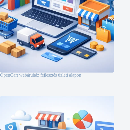
OpenCart webáruház fejlesztés üzleti alapon