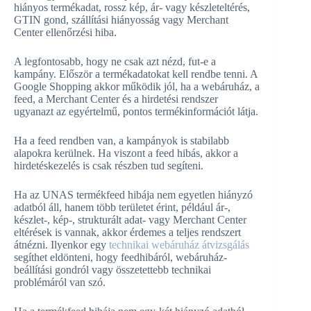
hiányos termékadat, rossz kép, ár- vagy készleteltérés,
GTIN gond, szállítási hiányosság vagy Merchant
Center ellenőrzési hiba.
A legfontosabb, hogy ne csak azt nézd, fut-e a
kampány. Először a termékadatokat kell rendbe tenni. A
Google Shopping akkor működik jól, ha a webáruház, a
feed, a Merchant Center és a hirdetési rendszer
ugyanazt az egyértelmű, pontos termékinformációt látja.
Ha a feed rendben van, a kampányok is stabilabb
alapokra kerülnek. Ha viszont a feed hibás, akkor a
hirdetéskezelés is csak részben tud segíteni.
Ha az UNAS termékfeed hibája nem egyetlen hiányzó
adatból áll, hanem több területet érint, például ár-,
készlet-, kép-, strukturált adat- vagy Merchant Center
eltérések is vannak, akkor érdemes a teljes rendszert
átnézni. Ilyenkor egy
technikai webáruház átvizsgálás
segíthet eldönteni, hogy feedhibáról, webáruház-
beállítási gondról vagy összetettebb technikai
problémáról van szó.