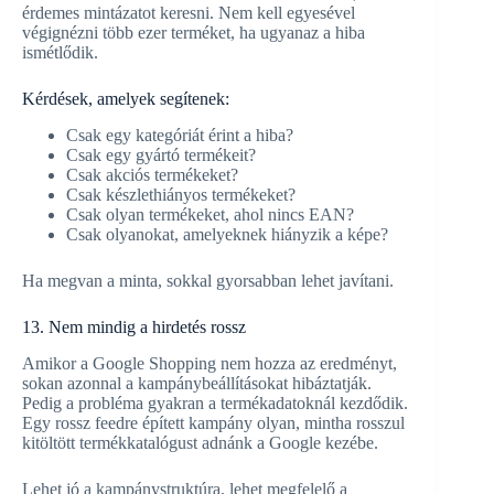
érdemes mintázatot keresni. Nem kell egyesével
végignézni több ezer terméket, ha ugyanaz a hiba
ismétlődik.
Kérdések, amelyek segítenek:
Csak egy kategóriát érint a hiba?
Csak egy gyártó termékeit?
Csak akciós termékeket?
Csak készlethiányos termékeket?
Csak olyan termékeket, ahol nincs EAN?
Csak olyanokat, amelyeknek hiányzik a képe?
Ha megvan a minta, sokkal gyorsabban lehet javítani.
13. Nem mindig a hirdetés rossz
Amikor a Google Shopping nem hozza az eredményt,
sokan azonnal a kampánybeállításokat hibáztatják.
Pedig a probléma gyakran a termékadatoknál kezdődik.
Egy rossz feedre épített kampány olyan, mintha rosszul
kitöltött termékkatalógust adnánk a Google kezébe.
Lehet jó a kampánystruktúra, lehet megfelelő a