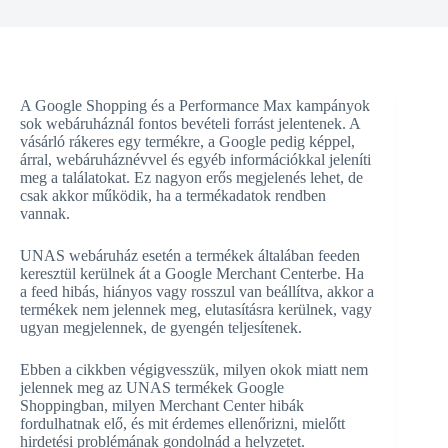
A Google Shopping és a Performance Max kampányok
sok webáruháznál fontos bevételi forrást jelentenek. A
vásárló rákeres egy termékre, a Google pedig képpel,
árral, webáruháznévvel és egyéb információkkal jeleníti
meg a találatokat. Ez nagyon erős megjelenés lehet, de
csak akkor működik, ha a termékadatok rendben
vannak.
UNAS webáruház esetén a termékek általában feeden
keresztül kerülnek át a Google Merchant Centerbe. Ha
a feed hibás, hiányos vagy rosszul van beállítva, akkor a
termékek nem jelennek meg, elutasításra kerülnek, vagy
ugyan megjelennek, de gyengén teljesítenek.
Ebben a cikkben végigvesszük, milyen okok miatt nem
jelennek meg az UNAS termékek Google
Shoppingban, milyen Merchant Center hibák
fordulhatnak elő, és mit érdemes ellenőrizni, mielőtt
hirdetési problémának gondolnád a helyzetet.