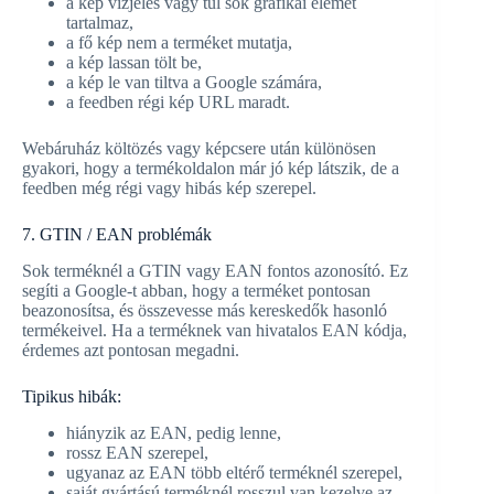
a kép vízjeles vagy túl sok grafikai elemet
tartalmaz,
a fő kép nem a terméket mutatja,
a kép lassan tölt be,
a kép le van tiltva a Google számára,
a feedben régi kép URL maradt.
Webáruház költözés vagy képcsere után különösen
gyakori, hogy a termékoldalon már jó kép látszik, de a
feedben még régi vagy hibás kép szerepel.
7. GTIN / EAN problémák
Sok terméknél a GTIN vagy EAN fontos azonosító. Ez
segíti a Google-t abban, hogy a terméket pontosan
beazonosítsa, és összevesse más kereskedők hasonló
termékeivel. Ha a terméknek van hivatalos EAN kódja,
érdemes azt pontosan megadni.
Tipikus hibák:
hiányzik az EAN, pedig lenne,
rossz EAN szerepel,
ugyanaz az EAN több eltérő terméknél szerepel,
saját gyártású terméknél rosszul van kezelve az