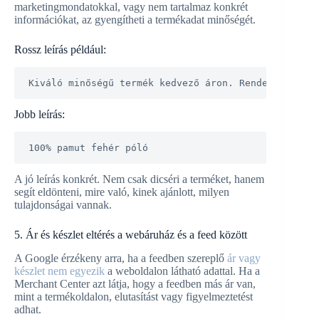
marketingmondatokkal, vagy nem tartalmaz konkrét
információkat, az gyengítheti a termékadat minőségét.
Rossz leírás például:
Kiváló minőségű termék kedvező áron. Rendeld meg mo
Jobb leírás:
100% pamut fehér póló
A jó leírás konkrét. Nem csak dicséri a terméket, hanem
segít eldönteni, mire való, kinek ajánlott, milyen
tulajdonságai vannak.
5. Ár és készlet eltérés a webáruház és a feed között
A Google érzékeny arra, ha a feedben szereplő
ár vagy
készlet nem egyezik
a weboldalon látható adattal. Ha a
Merchant Center azt látja, hogy a feedben más ár van,
mint a termékoldalon, elutasítást vagy figyelmeztetést
adhat.