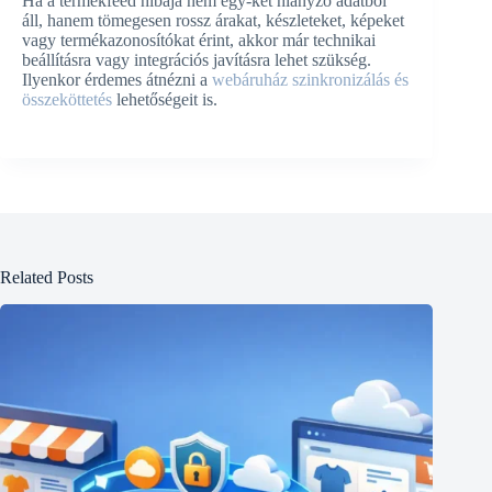
Ha a termékfeed hibája nem egy-két hiányzó adatból
áll, hanem tömegesen rossz árakat, készleteket, képeket
vagy termékazonosítókat érint, akkor már technikai
beállításra vagy integrációs javításra lehet szükség.
Ilyenkor érdemes átnézni a
webáruház szinkronizálás és
összeköttetés
lehetőségeit is.
Related Posts