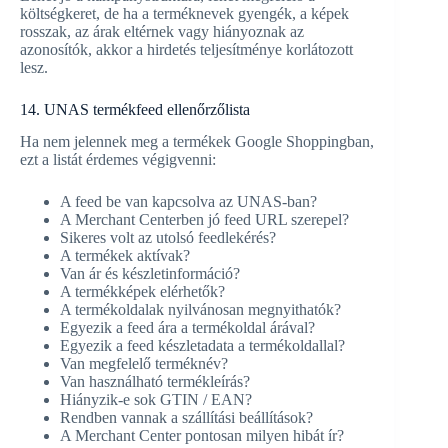
költségkeret, de ha a terméknevek gyengék, a képek
rosszak, az árak eltérnek vagy hiányoznak az
azonosítók, akkor a hirdetés teljesítménye korlátozott
lesz.
14. UNAS termékfeed ellenőrzőlista
Ha nem jelennek meg a termékek Google Shoppingban,
ezt a listát érdemes végigvenni:
A feed be van kapcsolva az UNAS-ban?
A Merchant Centerben jó feed URL szerepel?
Sikeres volt az utolsó feedlekérés?
A termékek aktívak?
Van ár és készletinformáció?
A termékképek elérhetők?
A termékoldalak nyilvánosan megnyithatók?
Egyezik a feed ára a termékoldal árával?
Egyezik a feed készletadata a termékoldallal?
Van megfelelő terméknév?
Van használható termékleírás?
Hiányzik-e sok GTIN / EAN?
Rendben vannak a szállítási beállítások?
A Merchant Center pontosan milyen hibát ír?