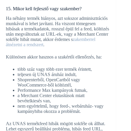
15. Mikor kell fejlesztő vagy szakember?
Ha néhány termék hiányos, azt sokszor adminisztrációs
munkával is lehet javítani. Ha viszont tömegesen
hibásak a termékadatok, rosszul épül fel a feed, költözés
után megváltoztak az URL-ek, vagy a Merchant Center
sokféle hibát mutat, akkor érdemes s
zakemberrel
átnézetni a rendszert
.
Különösen akkor hasznos a szakértői ellenőrzés, ha:
több száz vagy több ezer termék érintett,
teljesen új UNAS áruház indult,
Shoprenterből, OpenCartból vagy
WooCommerce-ből költöztél,
Performance Max kampányok futnak,
a Merchant Center elutasítások miatt
bevételkiesés van,
nem egyértelmű, hogy feed-, webáruház- vagy
kampányhiba okozza a problémát.
Az UNAS termékfeed hibák mögött sokféle ok állhat.
Lehet egyszerű beállítási probléma, hibás feed URL,