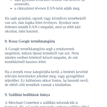
azonosító,
a cikkszámot tévesen EAN-ként adják meg.
Ha saját gyártású, egyedi vagy kézműves termékekről
van szó, más logika lehet érvényes. Ilyenkor nem
érdemes kitalált EAN-t megadni, mert az több kárt
okozhat, mint hasznot.
8. Rossz Google termékkategória
A Google termékkategória segít a rendszernek
megérteni, milyen típusú termékről van szó. Nem
minden esetben kötelező kézzel megadni, de sok
termékkörnél hasznos lehet.
Ha a termék rossz kategóriába kerül, a hirdetés kevésbé
releváns keresésekre jelenhet meg, vagy gyengébben
teljesíthet. Ez különösen akkor fontos, ha hasonló nevű,
de eltérő célú termékek vannak a kínálatban.
9. Szállítási beállítások hiánya
A Merchant Centerben a szállítási információk is
fontosak. Ha a Google nem tudja, milyen szállítási díjjal