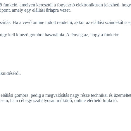
 funkció, amelyen keresztül a fogyasztó elektronikusan jelezheti, hogy é
pont, amely egy elállási űrlapra vezet.
rlás. Ha a vevő online tudott rendelni, akkor az elállási szándékát is e
úgy kell kinéző gombot használnia. A lényeg az, hogy a funkció:
lküldéséről.
 elállási gombra, pedig a megvalósítás nagy része technikai és üzemelt
sem, ha a cél egy szabályosan működő, online elérhető funkció.