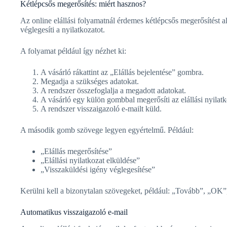
Kétlépcsős megerősítés: miért hasznos?
Az online elállási folyamatnál érdemes kétlépcsős megerősítést al
véglegesíti a nyilatkozatot.
A folyamat például így nézhet ki:
A vásárló rákattint az „Elállás bejelentése” gombra.
Megadja a szükséges adatokat.
A rendszer összefoglalja a megadott adatokat.
A vásárló egy külön gombbal megerősíti az elállási nyilatk
A rendszer visszaigazoló e-mailt küld.
A második gomb szövege legyen egyértelmű. Például:
„Elállás megerősítése”
„Elállási nyilatkozat elküldése”
„Visszaküldési igény véglegesítése”
Kerülni kell a bizonytalan szövegeket, például: „Tovább”, „OK”,
Automatikus visszaigazoló e-mail