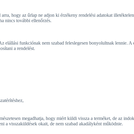
 arra, hogy az űrlap ne adjon ki érzékeny rendelési adatokat illetéktele
ha nincs további ellenőrzés.
Az elállási funkciónak nem szabad feleslegesen bonyolultnak lennie. A 
sítani a rendelést.
zatérítéshez,
ermészetesen megadhatja, hogy miért küldi vissza a terméket, de az ind
teni a visszaküldések okait, de nem szabad akadályként működnie.