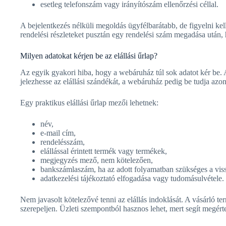
esetleg telefonszám vagy irányítószám ellenőrzési céllal.
A bejelentkezés nélküli megoldás ügyfélbarátabb, de figyelni kell
rendelési részleteket pusztán egy rendelési szám megadása után, 
Milyen adatokat kérjen be az elállási űrlap?
Az egyik gyakori hiba, hogy a webáruház túl sok adatot kér be. 
jelezhesse az elállási szándékát, a webáruház pedig be tudja azono
Egy praktikus elállási űrlap mezői lehetnek:
név,
e-mail cím,
rendelésszám,
elállással érintett termék vagy termékek,
megjegyzés mező, nem kötelezően,
bankszámlaszám, ha az adott folyamatban szükséges a viss
adatkezelési tájékoztató elfogadása vagy tudomásulvétele.
Nem javasolt kötelezővé tenni az elállás indoklását. A vásárló t
szerepeljen. Üzleti szempontból hasznos lehet, mert segít megér