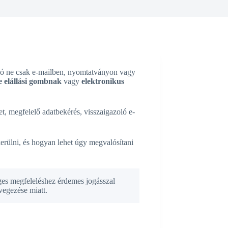
árló ne csak e-mailben, nyomtatványon vagy
e elállási gombnak
vagy
elektronikus
et, megfelelő adatbekérés, visszaigazoló e-
erülni, és hogyan lehet úgy megvalósítani
ges megfeleléshez érdemes jogásszal
vegezése miatt.