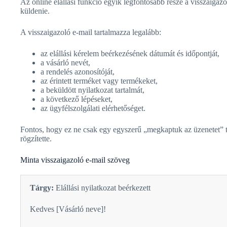
Az online elállási funkció egyik legfontosabb része a visszaigazo
küldenie.
A visszaigazoló e-mail tartalmazza legalább:
az elállási kérelem beérkezésének dátumát és időpontját,
a vásárló nevét,
a rendelés azonosítóját,
az érintett terméket vagy termékeket,
a beküldött nyilatkozat tartalmát,
a következő lépéseket,
az ügyfélszolgálati elérhetőséget.
Fontos, hogy ez ne csak egy egyszerű „megkaptuk az üzenetet” típ
rögzítette.
Minta visszaigazoló e-mail szöveg
Tárgy:
Elállási nyilatkozat beérkezett
Kedves [Vásárló neve]!