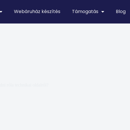
Webáruház készítés
Támogatás
Blog
ni róla technikai oldalról?