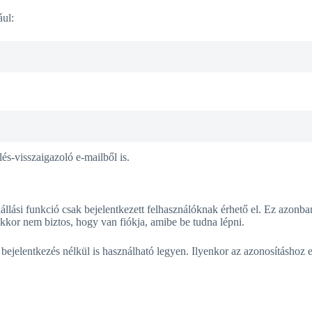
ául:
lés-visszaigazoló e-mailből is.
llási funkció csak bejelentkezett felhasználóknak érhető el. Ez azonb
akkor nem biztos, hogy van fiókja, amibe be tudna lépni.
 bejelentkezés nélkül is használható legyen. Ilyenkor az azonosításhoz e