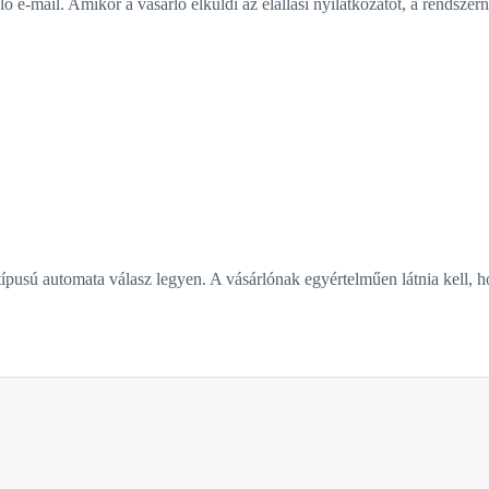
ló e-mail. Amikor a vásárló elküldi az elállási nyilatkozatot, a rendszer
usú automata válasz legyen. A vásárlónak egyértelműen látnia kell, hog