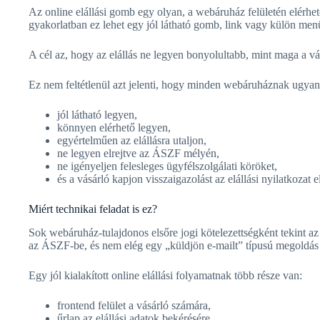
Az online elállási gomb egy olyan, a webáruház felületén elérhető
gyakorlatban ez lehet egy jól látható gomb, link vagy külön menü
A cél az, hogy az elállás ne legyen bonyolultabb, mint maga a vásá
Ez nem feltétlenül azt jelenti, hogy minden webáruháznak ugyan
jól látható legyen,
könnyen elérhető legyen,
egyértelműen az elállásra utaljon,
ne legyen elrejtve az ÁSZF mélyén,
ne igényeljen felesleges ügyfélszolgálati köröket,
és a vásárló kapjon visszaigazolást az elállási nyilatkozat e
Miért technikai feladat is ez?
Sok webáruház-tulajdonos elsőre jogi kötelezettségként tekint az
az ÁSZF-be, és nem elég egy „küldjön e-mailt” típusú megoldás 
Egy jól kialakított online elállási folyamatnak több része van:
frontend felület a vásárló számára,
űrlap az elállási adatok bekérésére,