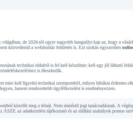
zak világában, de 2026-tól egyre nagyobb hangsúlyt kap az, hogy a vás
 hanem közvetlenül a webáruház felületén is. Ezt szokás egyszerűen
onlin
ának technikai oldalról is fel kell készülnie: kell egy jól látható felül
rendeléskezeléshez is illeszkedik.
mire kell figyelni technikai szempontból, milyen hibákat érdemes elk
er legyen, hanem rendezettebb ügyfélkezelést is eredményezzen.
ontból közelíti meg a témát. Nem minősül jogi tanácsadásnak. A végle
z ÁSZF, az adatkezelési tájékoztató és az elállási szabályok pontos szö