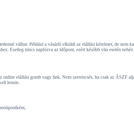
lenné válhat. Például a vásárló elküldi az elállási kérelmet, de nem ka
ez. Esetleg nincs naplózva az időpont, ezért később vita esetén nehéz 
z online elállási gomb vagy link. Nem szerencsés, ha csak az ÁSZF alj
ell lennie.
 menüpontként,