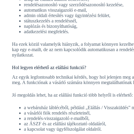
rendelésazonosító vagy szerződésazonosító kezelése,
automatikus visszaigazoló e-mail,
admin oldali értesítés vagy ügyintézési felület,
státuszkezelés a rendelésnél,
naplózás és bizonyíthatóság,
adatkezelési megfelelés.
Ha ezek közül valamelyik hiányzik, a folyamat könnyen kezelhetet
kap egy e-mailt, de az nem kapcsolódik automatikusan a rendelésh
nyilatkozat.
Hol legyen elérhető az elállási funkció?
Az egyik legfontosabb technikai kérdés, hogy hol jelenjen meg a
meg. A funkciónak a vásárló számára könnyen megtalálhatónak k
Jó megoldás lehet, ha az elállási funkció több helyről is elérhető:
a webáruház láblécéből, például „Elállás / Visszaküldés”
a vásárlói fiók rendelés részleteinél,
a rendelés-visszaigazoló e-mailből,
az ÁSZF és az elállási tájékoztató oldaláról,
a kapcsolat vagy ügyfélszolgálat oldalról.