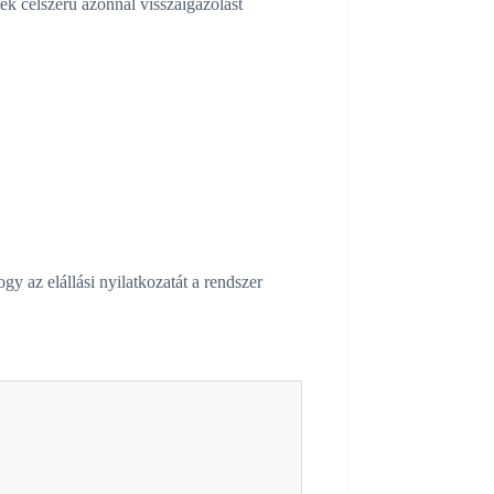
nek célszerű azonnal visszaigazolást
y az elállási nyilatkozatát a rendszer