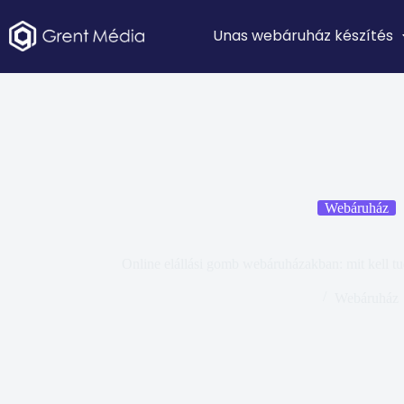
Unas webáruház készítés
Webáruház
Online elállási gomb webáruházakban: mit kell tud
Webáruház