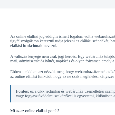
Az online elállási jog eddig is ismert fogalom volt a webáruhá
ügyfélszolgálaton keresztül tudja jelezni az elállási szándékát,
elállási funkciónak
nevezni.
A változás lényege nem csak jogi kérdés. Egy webáruház tulajdonos
mail, adminisztrációs háttér, naplózás és olyan folyamat, amely a 
Ebben a cikkben azt nézzük meg, hogy webáruház-üzemeltetőként 
az online elállási funkciót, hogy az ne csak megfelelési kénysz
Fontos:
ez a cikk technikai és webáruház-üzemeltetési szemp
vagy fogyasztóvédelmi szakértővel is egyeztetni, különösen a
Mi az az online elállási gomb?