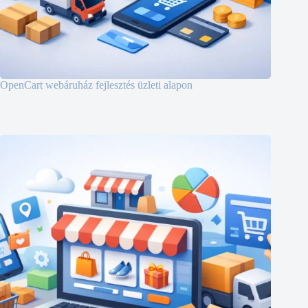
OpenCart webáruház fejlesztés üzleti alapon