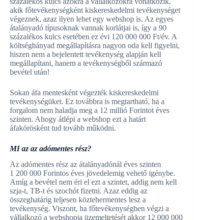
százalékos kulcs azokra a vállalkozókra vonatkozik,
akik főtevékenységként kiskereskedelmi tevékenységet
végeznek, azaz ilyen lehet egy webshop is. Az egyes
átalányadó típusoknak vannak korlátjai is, így a 90
százalékos kulcs esetében ez évi 120 000 000 Ft/év. A
költséghányad megállapításra nagyon oda kell figyelni,
hiszen nem a bejelentett tevékenység alapján kell
megállapítani, hanem a tevékenységből származó
bevétel után!
Sokan áfa mentesként végezték kiskereskedelmi
tevékenységüket. Ez továbbra is megtartható, ha a
forgalom nem haladja meg a 12 millió Forintot éves
szinten. Ahogy átlépi a webshop ezt a határt
áfakörösként tud tovább működni.
MI az az adómentes rész?
Az adómentes rész az átalányadónál éves szinten
1 200 000 Forintos éves jövedelemig vehető igénybe.
Amíg a bevétel nem éri el ezt a szintet, addig nem kell
szja-t, TB-t és szochót fizetni. Azaz eddig az
összeghatárig teljesen köztehermentes lesz a
tevékenység. Viszont, ha főtevékenységben végzi a
vállalkozó a webshopja üzemeltetését akkor 12 000 000