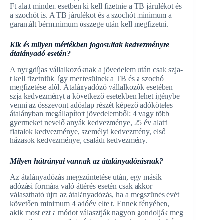
Ft alatt minden esetben ki kell fizetnie a TB járulékot és
a szochót is. A TB járulékot és a szochót minimum a
garantált bérminimum összege után kell megfizetni.
Kik és milyen mértékben jogosultak kedvezményre
átalányadó esetén?
A nyugdíjas vállalkozóknak a jövedelem után csak szja-
t kell fizetniük, így mentesülnek a TB és a szochó
megfizetése alól. Átalányadózó vállalkozók esetében
szja kedvezményt a következő esetekben lehet igénybe
venni az összevont adóalap részét képező adóköteles
átalányban megállapított jövedelemből: 4 vagy több
gyermeket nevelő anyák kedvezménye, 25 év alatti
fiatalok kedvezménye, személyi kedvezmény, első
házasok kedvezménye, családi kedvezmény.
Milyen hátrányai vannak az átalányadózásnak?
Az átalányadózás megszüntetése után, egy másik
adózási formára való áttérés esetén csak akkor
választható újra az átalányadózás, ha a megszűnés évét
követően minimum 4 adóév eltelt. Ennek fényében,
akik most ezt a módot választják nagyon gondolják meg