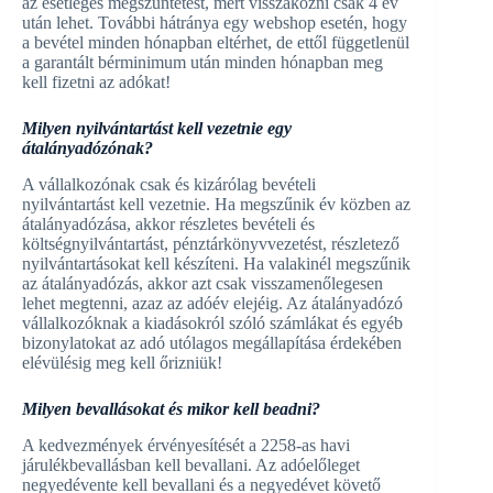
az esetleges megszüntetést, mert visszakozni csak 4 év
után lehet. További hátránya egy webshop esetén, hogy
a bevétel minden hónapban eltérhet, de ettől függetlenül
a garantált bérminimum után minden hónapban meg
kell fizetni az adókat!
Milyen nyilvántartást kell vezetnie egy
átalányadózónak?
A vállalkozónak csak és kizárólag bevételi
nyilvántartást kell vezetnie. Ha megszűnik év közben az
átalányadózása, akkor részletes bevételi és
költségnyilvántartást, pénztárkönyvvezetést, részletező
nyilvántartásokat kell készíteni. Ha valakinél megszűnik
az átalányadózás, akkor azt csak visszamenőlegesen
lehet megtenni, azaz az adóév elejéig. Az átalányadózó
vállalkozóknak a kiadásokról szóló számlákat és egyéb
bizonylatokat az adó utólagos megállapítása érdekében
elévülésig meg kell őrizniük!
Milyen bevallásokat és mikor kell beadni?
A kedvezmények érvényesítését a 2258-as havi
járulékbevallásban kell bevallani. Az adóelőleget
negyedévente kell bevallani és a negyedévet követő