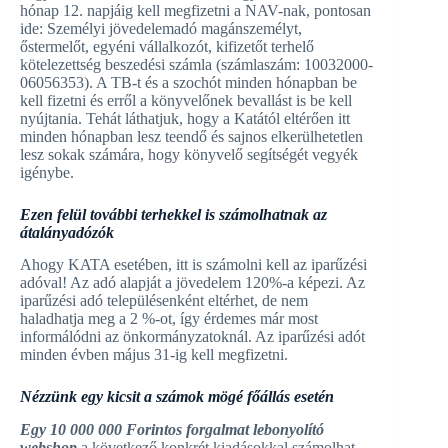
hónap 12. napjáig kell megfizetni a NAV-nak, pontosan
ide: Személyi jövedelemadó magánszemélyt,
őstermelőt, egyéni vállalkozót, kifizetőt terhelő
kötelezettség beszedési számla (számlaszám: 10032000-
06056353). A TB-t és a szochót minden hónapban be
kell fizetni és erről a könyvelőnek bevallást is be kell
nyújtania. Tehát láthatjuk, hogy a Katától eltérően itt
minden hónapban lesz teendő és sajnos elkerülhetetlen
lesz sokak számára, hogy könyvelő segítségét vegyék
igénybe.
Ezen felül további terhekkel is számolhatnak az
átalányadózók
Ahogy KATA esetében, itt is számolni kell az iparűzési
adóval! Az adó alapját a jövedelem 120%-a képezi. Az
iparűzési adó településenként eltérhet, de nem
haladhatja meg a 2 %-ot, így érdemes már most
informálódni az önkormányzatoknál. Az iparűzési adót
minden évben május 31-ig kell megfizetni.
Nézzünk egy kicsit a számok mögé főállás esetén
Egy 10 000 000 Forintos forgalmat lebonyolító
webshop
a következő konkrét kiadásokkal számolhat