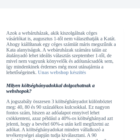
Azok a webáruházak, akik kiszolgálnak céges
vásárlókat is, augusztus 1-től nem választhatják a Katát.
Ahogy kiállítanak egy céges számlát máris megszűnik a
Kata alanyiságuk. A webáruházak számára talán az
átalányadó lehet ideális választás szeptember 1-től, de
mivel nem vagyunk könyvelők és adótanácsadók sem,
így mindenkinek érdemes még most utánajárnia a
lehetőségeinek.
Unas webshop készítés
Milyen költséghányadokkal dolgozhatnak a
webshopok?
A jogszabály összesen 3 költséghányadot különböztet
meg: 40, 80 és 90 százalékos kulcsokkal. Ez nagyon
fontos szám, hiszen az adóalapot ennyivel lehet
csökkenteni, azaz például a 40%-os költséghányad azt
jelenti, hogy a bevétel 60%-a után kell megfizetni az
adókat. A költséghányadokat minden vállalkozó a
tevékenységei alapján tudja kiválasztani. A 90