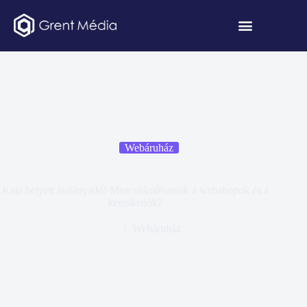
Webáruház
Kata helyett átalányadó! Mire számíthatnak a webshopok és a
kereskedők?
Webáruház