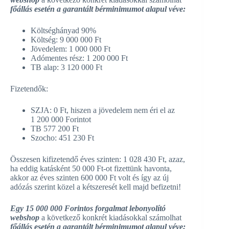
főállás esetén a garantált bérminimumot alapul véve:
Költséghányad 90%
Költség: 9 000 000 Ft
Jövedelem: 1 000 000 Ft
Adómentes rész: 1 200 000 Ft
TB alap: 3 120 000 Ft
Fizetendők:
SZJA: 0 Ft, hiszen a jövedelem nem éri el az
1 200 000 Forintot
TB 577 200 Ft
Szocho: 451 230 Ft
Összesen kifizetendő éves szinten: 1 028 430 Ft, azaz,
ha eddig katásként 50 000 Ft-ot fizettünk havonta,
akkor az éves szinten 600 000 Ft volt és így az új
adózás szerint közel a kétszeresét kell majd befizetni!
Egy 15 000 000 Forintos forgalmat lebonyolító
webshop
a következő konkrét kiadásokkal számolhat
főállás esetén a garantált bérminimumot alapul véve: