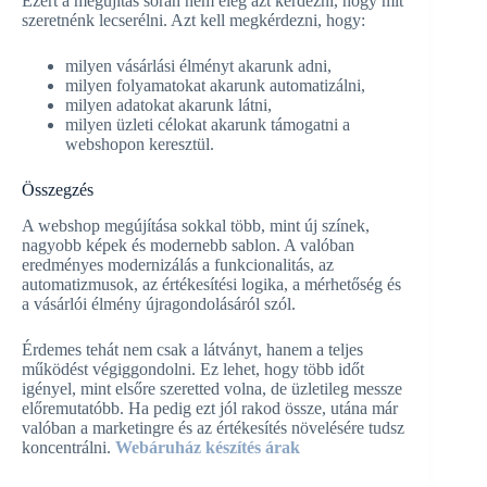
Ezért a megújítás során nem elég azt kérdezni, hogy mit
szeretnénk lecserélni. Azt kell megkérdezni, hogy:
milyen vásárlási élményt akarunk adni,
milyen folyamatokat akarunk automatizálni,
milyen adatokat akarunk látni,
milyen üzleti célokat akarunk támogatni a
webshopon keresztül.
Összegzés
A webshop megújítása sokkal több, mint új színek,
nagyobb képek és modernebb sablon. A valóban
eredményes modernizálás a funkcionalitás, az
automatizmusok, az értékesítési logika, a mérhetőség és
a vásárlói élmény újragondolásáról szól.
Érdemes tehát nem csak a látványt, hanem a teljes
működést végiggondolni. Ez lehet, hogy több időt
igényel, mint elsőre szeretted volna, de üzletileg messze
előremutatóbb. Ha pedig ezt jól rakod össze, utána már
valóban a marketingre és az értékesítés növelésére tudsz
koncentrálni.
Webáruház készítés árak