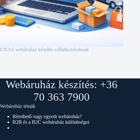
UNAS webáruház készítés vállalkozásoknak
Webáruház készítés: +36
70 363 7900
Webáruház témák
Bérelhető vagy egyedi webáruház?
B2B és a B2C webáruház különbségei