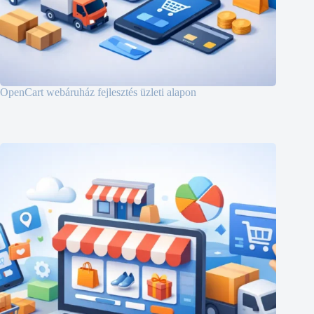
OpenCart webáruház fejlesztés üzleti alapon