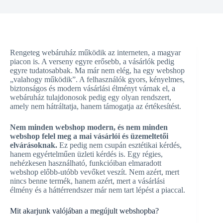
Rengeteg webáruház működik az interneten, a magyar
piacon is. A verseny egyre erősebb, a vásárlók pedig
egyre tudatosabbak. Ma már nem elég, ha egy webshop
„valahogy működik”. A felhasználók gyors, kényelmes,
biztonságos és modern vásárlási élményt várnak el, a
webáruház tulajdonosok pedig egy olyan rendszert,
amely nem hátráltatja, hanem támogatja az értékesítést.
Nem minden webshop modern, és nem minden
webshop felel meg a mai vásárlói és üzemeltetői
elvárásoknak.
Ez pedig nem csupán esztétikai kérdés,
hanem egyértelműen üzleti kérdés is. Egy régies,
nehézkesen használható, funkcióiban elmaradott
webshop előbb-utóbb vevőket veszít. Nem azért, mert
nincs benne termék, hanem azért, mert a vásárlási
élmény és a háttérrendszer már nem tart lépést a piaccal.
Mit akarjunk valójában a megújult webshopba?