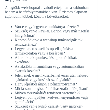
A legtöbb webshopnál a valódi érték nem a sablonban,
hanem a háttérfolyamatokban van. Érdemes alaposan
átgondolni többek között a következőket:
Van-e vagy legyen-e bankkártyás fizetés?
Szükség van-e PayPal, Barion vagy más fizetési
integrációra?
Kapcsolódjon-e a webshop futárszolgálatok
rendszeréhez?
Legyen-e cross-sell és upsell ajánlás a
termékoldalon vagy a kosárban?
Akarunk-e kuponkezelést, promóciókat,
akciókat?
Az akciókat manuálisan vagy automatizáltan
akarjuk kezelni?
Jelenjenek-e meg kosárba helyezés után felugró
ajánlatok vagy kosár-összefoglalók?
Hány lépésből álljon a pénztárfolyamat?
Mit lásson a regisztrált felhasználó a fiókjában?
Milyen törzsvásárlói rendszert szeretnénk?
Legyen pontgyűjtés, kedvezményrendszer vagy
gamifikáció?
Szükség van-e külső készlet- vagy nagyker-