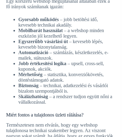
Egy korszerű webshop megújításánál általában ezek a
fő irányok számítanak igazán:
Gyorsabb működés
– jobb betöltési idő,
kevesebb technikai akadály.
Mobilbarát használat
– a webshop minden
eszközön jól kezelhető legyen.
Egyszerűbb vásárlási út
– kevesebb lépés,
kevesebb bizonytalanság.
Automatizáció
– számlázás, készletkezelés, e-
mailek, státuszok.
Jobb értékesítési logika
– upsell, cross-sell,
kuponok, akciók.
Mérhetőség
– statisztika, konverziókövetés,
döntéstámogató adatok.
Biztonság
– technikai, adatkezelési és vásárlói
bizalom szempontjából is.
Skálázhatóság
– a rendszer tudjon együtt nőni a
vállalkozással.
Miért fontos a tulajdonos üzleti rálátása?
Természetesen nem elvárás, hogy egy webshop
tulajdonosa technikai szakember legyen. Az viszont
nagyon sokat számít, ha átlátja, hogy az egyes funkciók