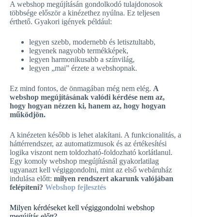
A webshop megújításán gondolkodó tulajdonosok
többsége először a kinézethez nyúlna. Ez teljesen
érthető. Gyakori igények például:
legyen szebb, modernebb és letisztultabb,
legyenek nagyobb termékképek,
legyen harmonikusabb a színvilág,
legyen „mai” érzete a webshopnak.
Ez mind fontos, de önmagában még nem elég.
A
webshop megújításának valódi kérdése nem az,
hogy hogyan nézzen ki, hanem az, hogy hogyan
működjön.
A kinézeten később is lehet alakítani. A funkcionalitás, a
háttérrendszer, az automatizmusok és az értékesítési
logika viszont nem toldozható-foldozható korlátlanul.
Egy komoly webshop megújításnál gyakorlatilag
ugyanazt kell végiggondolni, mint az első webáruház
indulása előtt:
milyen rendszert akarunk valójában
felépíteni?
Webshop fejlesztés
Milyen kérdéseket kell végiggondolni webshop
megújítás előtt?