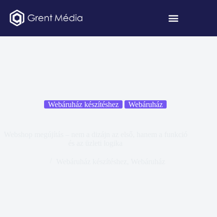
Webáruház készítéshez
Webáruház
Webshop megújítás – nem a dizájn az első, hanem a funkció
és az üzleti logika
Webáruház készítéshez
,
Webáruház