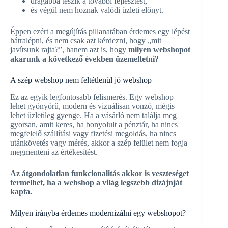
drágábbá teszik a további fejlesztést,
és végül nem hoznak valódi üzleti előnyt.
Éppen ezért a megújítás pillanatában érdemes egy lépést
hátralépni, és nem csak azt kérdezni, hogy „mit
javítsunk rajta?”, hanem azt is, hogy
milyen webshopot
akarunk a következő években üzemeltetni?
A szép webshop nem feltétlenül jó webshop
Ez az egyik legfontosabb felismerés. Egy webshop
lehet gyönyörű, modern és vizuálisan vonzó, mégis
lehet üzletileg gyenge. Ha a vásárló nem találja meg
gyorsan, amit keres, ha bonyolult a pénztár, ha nincs
megfelelő szállítási vagy fizetési megoldás, ha nincs
utánkövetés vagy mérés, akkor a szép felület nem fogja
megmenteni az értékesítést.
Az átgondolatlan funkcionalitás akkor is veszteséget
termelhet, ha a webshop a világ legszebb dizájnját
kapta.
Milyen irányba érdemes modernizálni egy webshopot?