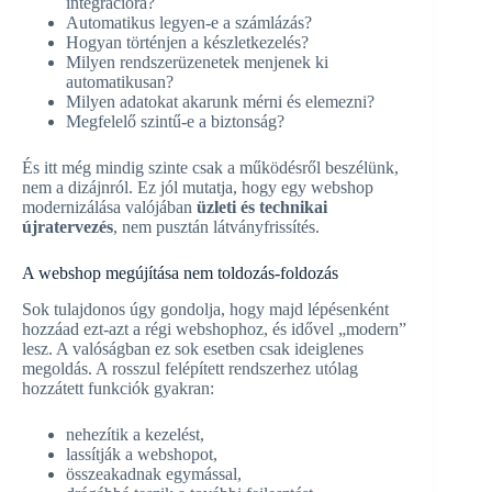
integrációra?
Automatikus legyen-e a számlázás?
Hogyan történjen a készletkezelés?
Milyen rendszerüzenetek menjenek ki
automatikusan?
Milyen adatokat akarunk mérni és elemezni?
Megfelelő szintű-e a biztonság?
És itt még mindig szinte csak a működésről beszélünk,
nem a dizájnról. Ez jól mutatja, hogy egy webshop
modernizálása valójában
üzleti és technikai
újratervezés
, nem pusztán látványfrissítés.
A webshop megújítása nem toldozás-foldozás
Sok tulajdonos úgy gondolja, hogy majd lépésenként
hozzáad ezt-azt a régi webshophoz, és idővel „modern”
lesz. A valóságban ez sok esetben csak ideiglenes
megoldás. A rosszul felépített rendszerhez utólag
hozzátett funkciók gyakran:
nehezítik a kezelést,
lassítják a webshopot,
összeakadnak egymással,