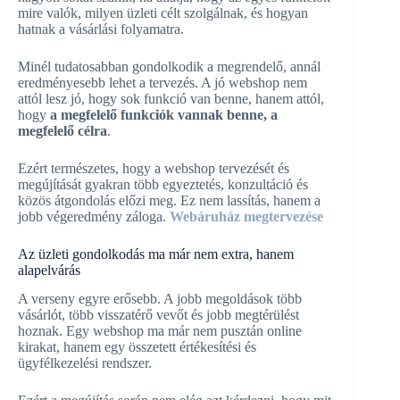
mire valók, milyen üzleti célt szolgálnak, és hogyan
hatnak a vásárlási folyamatra.
Minél tudatosabban gondolkodik a megrendelő, annál
eredményesebb lehet a tervezés. A jó webshop nem
attól lesz jó, hogy sok funkció van benne, hanem attól,
hogy
a megfelelő funkciók vannak benne, a
megfelelő célra
.
Ezért természetes, hogy a webshop tervezését és
megújítását gyakran több egyeztetés, konzultáció és
közös átgondolás előzi meg. Ez nem lassítás, hanem a
jobb végeredmény záloga.
Webáruház megtervezése
Az üzleti gondolkodás ma már nem extra, hanem
alapelvárás
A verseny egyre erősebb. A jobb megoldások több
vásárlót, több visszatérő vevőt és jobb megtérülést
hoznak. Egy webshop ma már nem pusztán online
kirakat, hanem egy összetett értékesítési és
ügyfélkezelési rendszer.