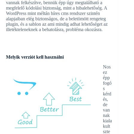
vannak felkészítve, bennük épp úgy megtalálható a
megfelelő kódolási biztonság, mint a hibalehetőség. A
WordPress mint méltán híres cms rendszer szintén
alapjaiban elég biztonságos, de a beletömött rengeteg
plugin, és a sablon az ami mindig adhat lehetőséget az
illetékteleneknek a behatolásra, probléma okozásra.
Melyik verziót kell használni
Nos
ez
épp
fogó
s
kérd
és,
de
van
nak
kiala
kult
szte