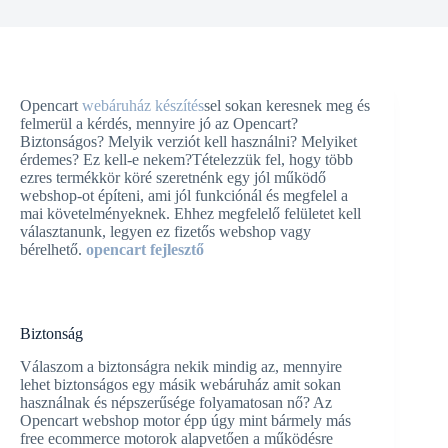
Opencart
webáruház készítés
sel sokan keresnek meg és
felmerül a kérdés, mennyire jó az Opencart?
Biztonságos? Melyik verziót kell használni? Melyiket
érdemes? Ez kell-e nekem?Tételezzük fel, hogy több
ezres termékkör köré szeretnénk egy jól működő
webshop-ot építeni, ami jól funkciónál és megfelel a
mai követelményeknek. Ehhez megfelelő felületet kell
választanunk, legyen ez fizetős webshop vagy
bérelhető.
opencart fejlesztő
Biztonság
Válaszom a biztonságra nekik mindig az, mennyire
lehet biztonságos egy másik webáruház amit sokan
használnak és népszerűsége folyamatosan nő? Az
Opencart webshop motor épp úgy mint bármely más
free ecommerce motorok alapvetően a működésre