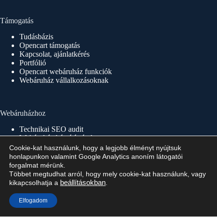
Támogatás
Tudásbázis
Opencart támogatás
Kapcsolat, ajánlatkérés
Portfólió
Opencart webáruház funkciók
Webáruház vállalkozásoknak
Webáruházhoz
Technikai SEO audit
Webáruház készítés árak
Webáruház készítés 1×1
Cookie-kat használunk, hogy a legjobb élményt nyújtsuk
Webáruház készítés menete
honlapunkon valamint Google Analytics anoním látogatói
Webáruház indítás, üzemeltetés
forgalmat mérünk.
Többet megtudhat arról, hogy mely cookie-kat használunk, vagy
kikapcsolhatja a
beállításokban
.
Copyright © 2026 - Minden jog fenntartva!
Elfogadom