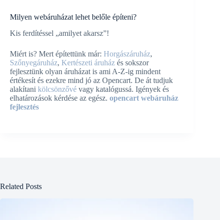
Milyen webáruházat lehet belőle építeni?
Kis ferdítéssel „amilyet akarsz”!
Miért is? Mert építettünk már:
Horgászáruház
,
Szőnyegáruház
,
Kertészeti áruház
és sokszor
fejlesztünk olyan áruházat is ami A-Z-ig mindent
értékesít és ezekre mind jó az Opencart. De át tudjuk
alakítani
kölcsönzővé
vagy katalógussá. Igények és
elhatározások kérdése az egész.
opencart webáruház
fejlesztés
Related Posts