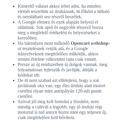
Kimerítő választ akkor lehet adni, ha minden
elemét teszteltük az áruháznak, itt főként a látható
és nemlátható seo részről beszélek.
A Google elemez és ezek alapján helyezi el
oldalunk. Sok apró és nagyobb tényező hozza
meg a megfelelő értékelést és helyezéseket a
keresőben.
Ha bármilyen most működő
Opencart webshop
-
ot tesztelésnek vetjük alá, és a Google
irányelveknek megfelelően működik, akkor
semmi értelme változtatni rajta csak emiatt.
Persze az új rendszerben új dolgok vannak, meg
folyamatosan fejlesztik és javítják, átírják a
kódokat stb.
De itt nem szabad azt elfelejteni, hogy a sok
javításnak oka van, egy éles áruház alatt motort
cserélni olyan mint autópályán 120-nál gumit
cserélni.
Szóval jól meg kell fontolni a frissítést, nem
mindig a csilivili a legjobb, egy jó áruház régi
motorral is tud annyit hozni mint egy teljesen új,
csak megfelelően kell bővíteni.