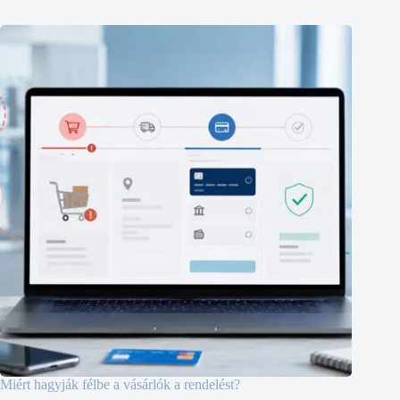
Miért hagyják félbe a vásárlók a rendelést?