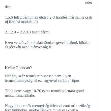
nder
dek.
1.5.6 felett bármit (az utolsó 2-3 frissítés már szinte csak
új fizetési modult ad)
2.1.2.0 – 2.2.0.0 felett bármi.
Ezen verziószámok alatt tömkelegével találunk hibákat
és jócskán akad hiányosság is.
Kell-e Opencart?
Néhány száz termékre biztosan nem. Ilyen
termékmennyiségnél ez „ágyúval verébre” típus.
Több ezres vagy 10-20 ezres termékpalettára gond
nélkül használható.
Nagyobb termék mennyiség felett viszont már szükség
lesz trükkökre, módosításokra mivel ezeknek a