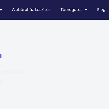
Webáruház készítés
Támogatás
Blog
értékes áruházat
ák