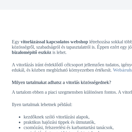
Egy
vitorlázással kapcsolatos webshop
létrehozása sokkal több
közösségről, szabadságról és tapasztalatról is. Éppen ezért egy j
bizalomépítő eszköz
is lehet.
A vitorlázás iránt érdeklődő célcsoport jellemzően tudatos, igén
edukál, és közben megbízható környezetben értékesít.
Webáruhá
Milyen tartalmakat adhatsz a vitorlás közösségednek?
A tartalom ebben a piaci szegmensben különösen fontos. A vitor
Ilyen tartalmak lehetnek például:
kezdőknek szóló vitorlázási alapok,
praktikus hajózási tippek és útmutatók,
csomózási, felszerelési és karbantartási tanácsok,