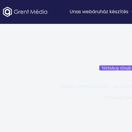
Unas webáruház készítés
Webshop témák
Vitorlás webshop készítés – így építs 
Webshop tém