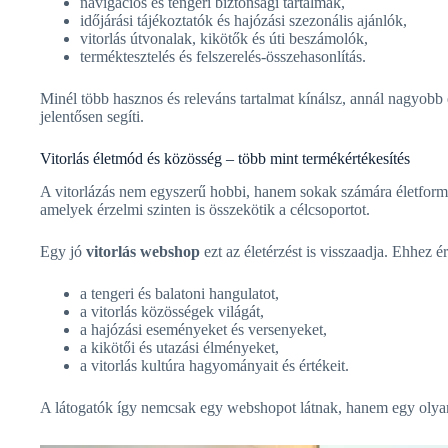
navigációs és tengeri biztonsági tartalmak,
időjárási tájékoztatók és hajózási szezonális ajánlók,
vitorlás útvonalak, kikötők és úti beszámolók,
terméktesztelés és felszerelés-összehasonlítás.
Minél több hasznos és releváns tartalmat kínálsz, annál nagyobb 
jelentősen segíti.
Vitorlás életmód és közösség – több mint termékértékesítés
A vitorlázás nem egyszerű hobbi, hanem sokak számára életforma.
amelyek érzelmi szinten is összekötik a célcsoportot.
Egy jó
vitorlás webshop
ezt az életérzést is visszaadja. Ehhez 
a tengeri és balatoni hangulatot,
a vitorlás közösségek világát,
a hajózási eseményeket és versenyeket,
a kikötői és utazási élményeket,
a vitorlás kultúra hagyományait és értékeit.
A látogatók így nemcsak egy webshopot látnak, hanem egy olyan 