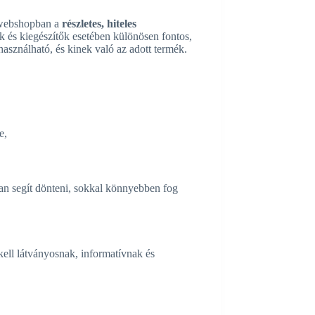
 webshopban a
részletes, hiteles
sek és kiegészítők esetében különösen fontos,
használható, és kinek való az adott termék.
e,
ban segít dönteni, sokkal könnyebben fog
kell látványosnak, informatívnak és