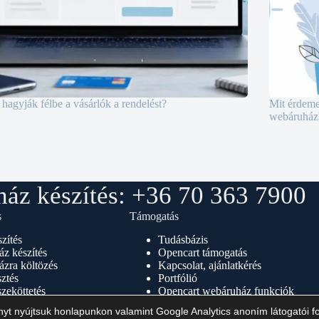
 hagyják félbe a vásárlók a rendelést?
Mit érdeme
webáruház
áz készítés: +36 70 363 7900
s
Támogatás
zítés
Tudásbázis
z készítés
Opencart támogatás
zra költözés
Kapcsolat, ajánlatkérés
sztés
Portfólió
zeköttetés
Opencart webáruház funkciók
tés
Webáruház vállalkozásoknak
nyt nyújtsuk honlapunkon valamint Google Analytics anoním látogatói 