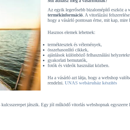
Mit adhatsz még a vásárlóidnak?
Az egyik legerősebb bizalomépítő eszköz a
termékinformáció
. A vitorlázási felszerelé
hogy a vásárló pontosan értse, mit kap, mire 
Hasznos elemek lehetnek:
terméktesztek és vélemények,
összehasonlító cikkek,
ajánlások különböző felhasználási helyzetekr
gyakorlati bemutatók,
fotók és videók használat közben.
Ha a vásárló azt látja, hogy a webshop való
rendelni.
UNAS webáruház készítés
s kulcsszerepet játszik. Egy jól működő vitorlás webshopnak egyszerre 