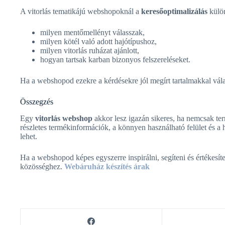
A vitorlás tematikájú webshopoknál a
keresőoptimalizálás
külön
milyen mentőmellényt válasszak,
milyen kötél való adott hajótípushoz,
milyen vitorlás ruházat ajánlott,
hogyan tartsak karban bizonyos felszereléseket.
Ha a webshopod ezekre a kérdésekre jól megírt tartalmakkal válas
Összegzés
Egy
vitorlás webshop
akkor lesz igazán sikeres, ha nemcsak term
részletes termékinformációk, a könnyen használható felület és a h
lehet.
Ha a webshopod képes egyszerre inspirálni, segíteni és értékesí
közösséghez.
Webáruház készítés árak