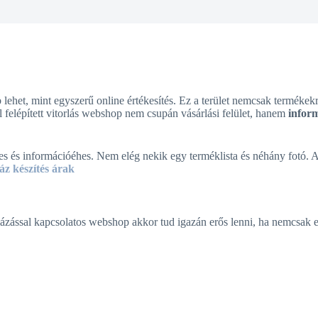
 lehet, mint egyszerű online értékesítés. Ez a terület nemcsak termékekr
ól felépített vitorlás webshop nem csupán vásárlási felület, hanem
inform
yes és információéhes. Nem elég nekik egy terméklista és néhány fotó. A 
z készítés árak
lázással kapcsolatos webshop akkor tud igazán erős lenni, ha nemcsak