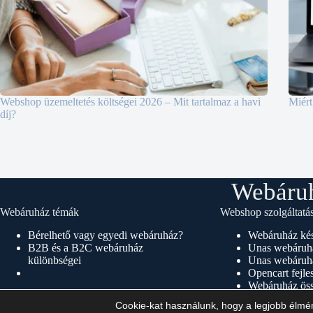
Webshop üzemeltetés költségei 2026 – Mit tartalmaz a havi
Miért
díj?
Webáruh
Webáruház témák
Webshop szolgáltatá
Bérelhető vagy egyedi webáruház?
Webáruház kés
B2B és a B2C webáruház
Unas webáruhá
különbségei
Unas webáruhá
Opencart fejle
Webáruház öss
Webshop készí
Cookie-kat használunk, hogy a legjobb élmé