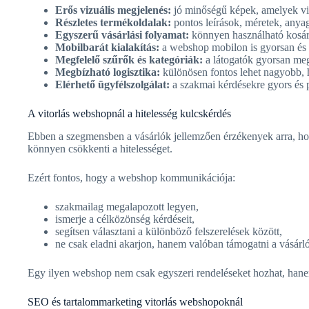
Erős vizuális megjelenés:
jó minőségű képek, amelyek vis
Részletes termékoldalak:
pontos leírások, méretek, anyag
Egyszerű vásárlási folyamat:
könnyen használható kosár, g
Mobilbarát kialakítás:
a webshop mobilon is gyorsan és 
Megfelelő szűrők és kategóriák:
a látogatók gyorsan meg
Megbízható logisztika:
különösen fontos lehet nagyobb, 
Elérhető ügyfélszolgálat:
a szakmai kérdésekre gyors és 
A vitorlás webshopnál a hitelesség kulcskérdés
Ebben a szegmensben a vásárlók jellemzően érzékenyek arra, hogy
könnyen csökkenti a hitelességet.
Ezért fontos, hogy a webshop kommunikációja:
szakmailag megalapozott legyen,
ismerje a célközönség kérdéseit,
segítsen választani a különböző felszerelések között,
ne csak eladni akarjon, hanem valóban támogatni a vásárló
Egy ilyen webshop nem csak egyszeri rendeléseket hozhat, hanem
SEO és tartalommarketing vitorlás webshopoknál