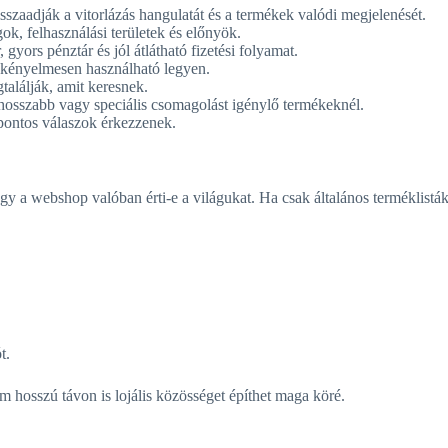
szaadják a vitorlázás hangulatát és a termékek valódi megjelenését.
ok, felhasználási területek és előnyök.
yors pénztár és jól átlátható fizetési folyamat.
kényelmesen használható legyen.
találják, amit keresnek.
hosszabb vagy speciális csomagolást igénylő termékeknél.
pontos válaszok érkezzenek.
 a webshop valóban érti-e a világukat. Ha csak általános terméklistákat
t.
 hosszú távon is lojális közösséget építhet maga köré.