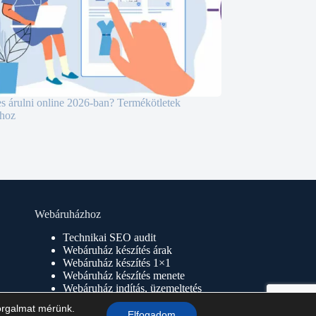
s árulni online 2026-ban? Termékötletek
hoz
Webáruházhoz
Technikai SEO audit
Webáruház készítés árak
Webáruház készítés 1×1
Webáruház készítés menete
Webáruház indítás, üzemeltetés
forgalmat mérünk.
Elfogadom