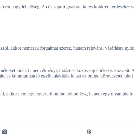
ösen nagy lehetőség. A célcsoport gyakran keres konkrét kérdésekre vá
zol, akkor nemcsak forgalmat szerez, hanem releváns, vásárlásra nyitot
ékeket kínál, hanem élményt, tudást és közösségi értéket is közvetít. A j
iteles kommunikáció együtt alakítják ki azt az online környezetet, ahol
teni, akkor nem egy egyszerű online boltod lesz, hanem egy olyan platf