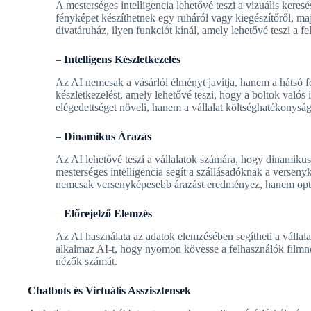
A mesterséges intelligencia lehetővé teszi a vizuális kere
fényképet készíthetnek egy ruháról vagy kiegészítőről, m
divatáruház, ilyen funkciót kínál, amely lehetővé teszi a 
–
Intelligens Készletkezelés
Az AI nemcsak a vásárlói élményt javítja, hanem a hátsó fo
készletkezelést, amely lehetővé teszi, hogy a boltok valós
elégedettséget növeli, hanem a vállalat költséghatékonyságát
–
Dinamikus Árazás
Az AI lehetővé teszi a vállalatok számára, hogy dinamikus
mesterséges intelligencia segít a szállásadóknak a verseny
nemcsak versenyképesebb árazást eredményez, hanem optima
–
Előrejelző Elemzés
Az AI használata az adatok elemzésében segítheti a vállala
alkalmaz AI-t, hogy nyomon kövesse a felhasználók filmnézés
nézők számát.
Chatbots és Virtuális Asszisztensek