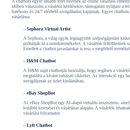
A chatbots egyre inkább teret nyernek az online vásárlási élmén
időben válaszolni a vásárlói kérdésekre, támogatást nyújtani a t
hatékony és 24/7 elérhető szolgáltatást kapjanak. Egyes chatbots 
vásárlásra.
–
Sephora Virtual Artist
A Sephora, a világ egyik legnagyobb szépségápolási kiskere
próbálják ki a sminktermékeket. A vásárlók feltölthetnek s
Emellett a chatbot javaslatokat is tesz a megfelelő termék
–
H&M Chatbot
A H&M saját chatbotját használja, hogy segítsen a vásárlók
megtalálni a kívánt ruházati cikkeket. Az interakció egy b
navigáljanak az üzlet kínálatában.
–
eBay ShopBot
Az eBay ShopBot egy AI-alapú virtuális asszisztens, amely
korábbi keresései és vásárlásai alapján. A vásárlók írhatna
vásárlási folyamatot.
–
Lyft Chatbot