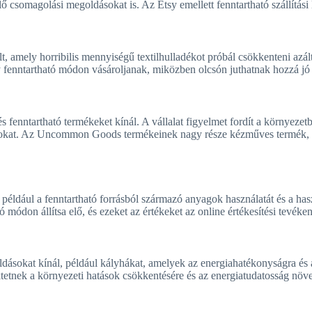
lő csomagolási megoldásokat is. Az Etsy emellett fenntartható szállítási 
 amely horribilis mennyiségű textilhulladékot próbál csökkenteni azá
gy fenntartható módon vásároljanak, miközben olcsón juthatnak hozzá j
nntartható termékeket kínál. A vállalat figyelmet fordít a környezetba
ásokat. Az Uncommon Goods termékeinek nagy része kézműves termék, am
például a fenntartható forrásból származó anyagok használatát és a has
ódon állítsa elő, és ezeket az értékeket az online értékesítési tevéken
ldásokat kínál, például kályhákat, amelyek az energiahatékonyságra és 
ktetnek a környezeti hatások csökkentésére és az energiatudatosság növe