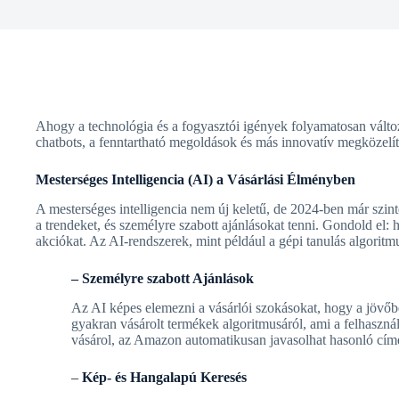
Ahogy a technológia és a fogyasztói igények folyamatosan változ
chatbots, a fenntartható megoldások és más innovatív megközelít
Mesterséges Intelligencia (AI) a Vásárlási Élményben
A mesterséges intelligencia nem új keletű, de 2024-ben már szint
a trendeket, és személyre szabott ajánlásokat tenni. Gondold el: 
akciókat. Az AI-rendszerek, mint például a gépi tanulás algoritm
– Személyre szabott Ajánlások
Az AI képes elemezni a vásárlói szokásokat, hogy a jövőben
gyakran vásárolt termékek algoritmusáról, ami a felhaszná
vásárol, az Amazon automatikusan javasolhat hasonló címe
–
Kép- és Hangalapú Keresés