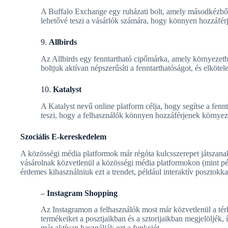
A Buffalo Exchange egy ruházati bolt, amely másodkézből k
lehetővé teszi a vásárlók számára, hogy könnyen hozzáfér
9.
Allbirds
Az Allbirds egy fenntartható cipőmárka, amely környezetba
boltjuk aktívan népszerűsíti a fenntarthatóságot, és elköte
10.
Katalyst
A Katalyst nevű online platform célja, hogy segítse a fennt
teszi, hogy a felhasználók könnyen hozzáférjenek környeze
Szociális E-kereskedelem
A közösségi média platformok már régóta kulcsszerepet játszana
vásárolnak közvetlenül a közösségi média platformokon (mint pé
érdemes kihasználniuk ezt a trendet, például interaktív posztokk
–
Instagram Shopping
Az Instagramon a felhasználók most már közvetlenül a tér
termékeiket a posztjaikban és a sztorijaikban megjelöljék, 
már aktívan használják ezt a funkciót.