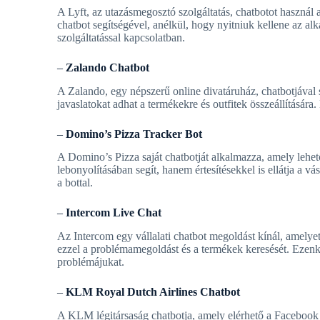
A Lyft, az utazásmegosztó szolgáltatás, chatbotot haszná
chatbot segítségével, anélkül, hogy nyitniuk kellene az alk
szolgáltatással kapcsolatban.
–
Zalando Chatbot
A Zalando, egy népszerű online divatáruház, chatbotjával s
javaslatokat adhat a termékekre és outfitek összeállításár
–
Domino’s Pizza Tracker Bot
A Domino’s Pizza saját chatbotját alkalmazza, amely lehet
lebonyolításában segít, hanem értesítésekkel is ellátja a
a bottal.
–
Intercom Live Chat
Az Intercom egy vállalati chatbot megoldást kínál, amelyet
ezzel a problémamegoldást és a termékek keresését. Ezenk
problémájukat.
–
KLM Royal Dutch Airlines Chatbot
A KLM légitársaság chatbotja, amely elérhető a Facebook 