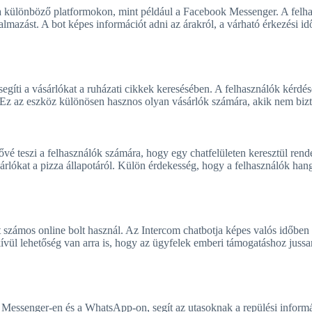
l a különböző platformokon, mint például a Facebook Messenger. A felh
almazást. A bot képes információt adni az árakról, a várható érkezési id
egíti a vásárlókat a ruházati cikkek keresésében. A felhasználók kérdése
a. Ez az eszköz különösen hasznos olyan vásárlók számára, akik nem bizt
ővé teszi a felhasználók számára, hogy egy chatfelületen keresztül rend
 vásárlókat a pizza állapotáról. Külön érdekesség, hogy a felhasználók 
 számos online bolt használ. Az Intercom chatbotja képes valós időben v
ívül lehetőség van arra is, hogy az ügyfelek emberi támogatáshoz jussa
Messenger-en és a WhatsApp-on, segít az utasoknak a repülési informác