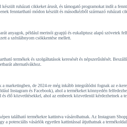
észült ruházati cikkeket árusít, és támogató programokat indít a fennt
jenek fenntartható módon készült és másodkézből származó ruházati ci
rát anyagok, például merinói gyapjú és eukaliptusz alapú szövetek felh
lezett a szénlábnyom csökkentése mellett.
artható termékek és szolgáltatások keresését és népszerűsítését. Beszállí
tbarát alternatívákhoz.
k a marketingben, de 2024-re még inkább integrálódni fognak az e-ker
ldául Instagram és Facebook), ahol a termékeket könnyedén felfedezhe
al és élő közvetítésekkel, ahol az emberek közvetlenül kérdezhetnek a t
képen található termékekre kattintva vásárolhatnak. Az Instagram Shop
így a potenciális vásárlók egyetlen kattintással átjuthatnak a termékold