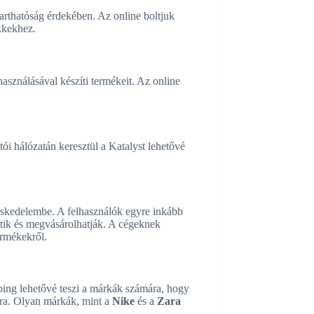
arthatóság érdekében. Az online boltjuk
kkekhez.
asználásával készíti termékeit. Az online
tói hálózatán keresztül a Katalyst lehetővé
eskedelembe. A felhasználók egyre inkább
tik és megvásárolhatják. A cégeknek
ermékekről.
ping lehetővé teszi a márkák számára, hogy
alra. Olyan márkák, mint a
Nike
és a
Zara