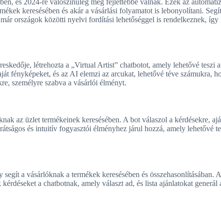
yben, és 2024-re valószínűleg még fejlettebbé válnak. Ezek az automati
ermékek keresésében és akár a vásárlási folyamatot is lebonyolítani. Seg
már országok közötti nyelvi fordítási lehetőséggel is rendelkeznek, így 
skedője, létrehozta a „Virtual Artist” chatbotot, amely lehetővé teszi 
aját fényképeket, és az AI elemzi az arcukat, lehetővé téve számukra, h
ekre, személyre szabva a vásárlói élményt.
nak az üzlet termékeinek keresésében. A bot válaszol a kérdésekre, aján
arátságos és intuitív fogyasztói élményhez járul hozzá, amely lehetővé 
 segít a vásárlóknak a termékek keresésében és összehasonlításában. A 
k kérdéseket a chatbotnak, amely választ ad, és lista ajánlatokat generál