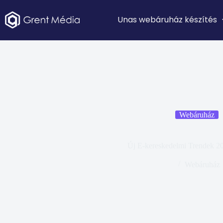
Unas webáruház készítés
Webáruház
Új E-kereskedelmi Trendek 2
Webáruház