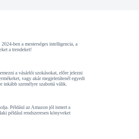
2024-ben a mesterséges intelligencia, a
ket a trendeket!
mezni a vásárlói szokásokat, előre jelezni
 termékeket, vagy akár megjelenítenél egyedi
re inkább személyre szabottá válik.
olja. Például az Amazon jól ismert a
alaki például rendszeresen könyveket