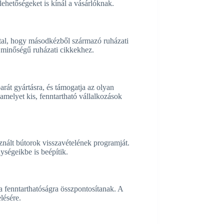
lehetőségeket is kínál a vásárlóknak.
ltal, hogy másodkézből származó ruházati
ó minőségű ruházati cikkekhez.
rát gyártásra, és támogatja az olyan
elyet kis, fenntartható vállalkozások
znált bútorok visszavételének programját.
ységeikbe is beépítik.
a fenntarthatóságra összpontosítanak. A
lésére.