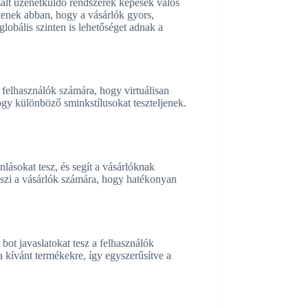
zált üzenetküldő rendszerek képesek valós
ítenek abban, hogy a vásárlók gyors,
globális szinten is lehetőséget adnak a
a felhasználók számára, hogy virtuálisan
ogy különböző sminkstílusokat teszteljenek.
lásokat tesz, és segít a vásárlóknak
teszi a vásárlók számára, hogy hatékonyan
bot javaslatokat tesz a felhasználók
 a kívánt termékekre, így egyszerűsítve a