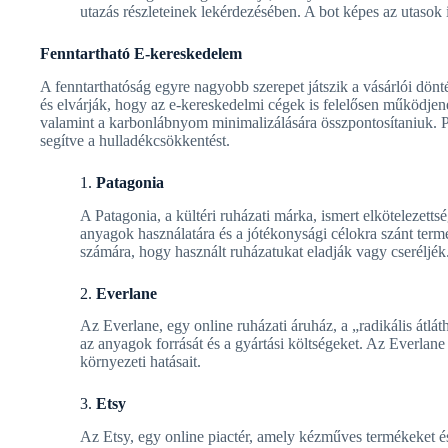
utazás részleteinek lekérdezésében. A bot képes az utasok 
Fenntartható E-kereskedelem
A fenntarthatóság egyre nagyobb szerepet játszik a vásárlói dön
és elvárják, hogy az e-kereskedelmi cégek is felelősen működje
valamint a karbonlábnyom minimalizálására összpontosítaniuk. P
segítve a hulladékcsökkentést.
1.
Patagonia
A Patagonia, a kültéri ruházati márka, ismert elkötelezetts
anyagok használatára és a jótékonysági célokra szánt term
számára, hogy használt ruházatukat eladják vagy cseréljék
2.
Everlane
Az Everlane, egy online ruházati áruház, a „radikális átláth
az anyagok forrását és a gyártási költségeket. Az Everlane
környezeti hatásait.
3.
Etsy
Az Etsy, egy online piactér, amely kézműves termékeket és 