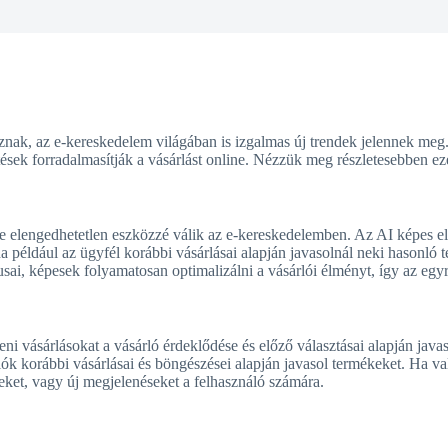
nak, az e-kereskedelem világában is izgalmas új trendek jelennek meg. 
ések forradalmasítják a vásárlást online. Nézzük meg részletesebben eze
e elengedhetetlen eszközzé válik az e-kereskedelemben. Az AI képes ele
ha például az ügyfél korábbi vásárlásai alapján javasolnál neki hasonló
usai, képesek folyamatosan optimalizálni a vásárlói élményt, így az egy
i vásárlásokat a vásárló érdeklődése és előző választásai alapján javas
lók korábbi vásárlásai és böngészései alapján javasol termékeket. Ha v
ket, vagy új megjelenéseket a felhasználó számára.