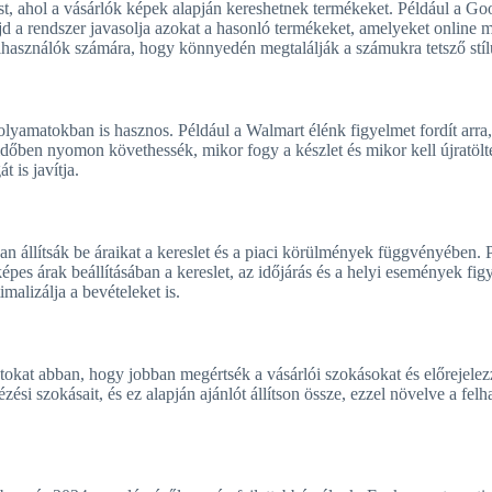
sést, ahol a vásárlók képek alapján kereshetnek termékeket. Például a G
ajd a rendszer javasolja azokat a hasonló termékeket, amelyeket online
felhasználók számára, hogy könnyedén megtalálják a számukra tetsző stíl
lyamatokban is hasznos. Például a Walmart élénk figyelmet fordít arra,
 időben nyomon követhessék, mikor fogy a készlet és mikor kell újratöl
 is javítja.
an állítsák be áraikat a kereslet és a piaci körülmények függvényében.
képes árak beállításában a kereslet, az időjárás és a helyi események fi
lizálja a bevételeket is.
tokat abban, hogy jobban megértsék a vásárlói szokásokat és előrejelezz
i szokásait, és ez alapján ajánlót állítson össze, ezzel növelve a felha