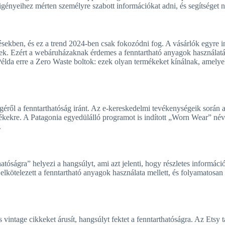
igényeihez mérten személyre szabott információkat adni, és segítséget 
tésekben, és ez a trend 2024-ben csak fokozódni fog. A vásárlók egyre 
nek. Ezért a webáruházaknak érdemes a fenntartható anyagok használatá
élda erre a Zero Waste boltok: ezek olyan termékeket kínálnak, amelye
égéről a fenntarthatóság iránt. Az e-kereskedelmi tevékenységeik során a
ékekre. A Patagonia egyedülálló programot is indított „Worn Wear” néve
.
atóságra” helyezi a hangsúlyt, ami azt jelenti, hogy részletes információ
 elkötelezett a fenntartható anyagok használata mellett, és folyamatosan
vintage cikkeket árusít, hangsúlyt fektet a fenntarthatóságra. Az Etsy 