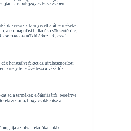
nyújtani a repülőjegyek kezelésében.
inkább keresik a környezetbarát termékeket,
ra, a csomagolási hulladék csökkentésére,
k csomagolás nélkül érkeznek, ezzel
 cég hangsúlyt fektet az újrahasznosított
n, amely lehetővé teszi a vásárlók
kat ad a termékek előállításáról, beleértve
 törekszik arra, hogy csökkentse a
támogatja az olyan eladókat, akik