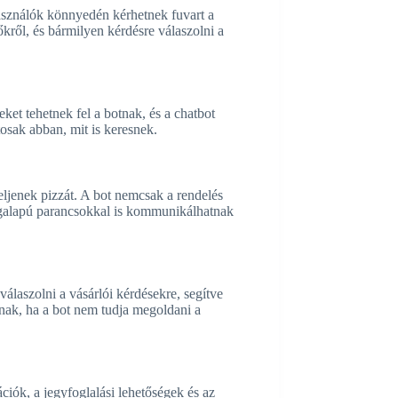
asználók könnyedén kérhetnek fuvart a
őkről, és bármilyen kérdésre válaszolni a
ket tehetnek fel a botnak, és a chatbot
osak abban, mit is keresnek.
eljenek pizzát. A bot nemcsak a rendelés
hangalapú parancsokkal is kommunikálhatnak
álaszolni a vásárlói kérdésekre, segítve
nak, ha a bot nem tudja megoldani a
iók, a jegyfoglalási lehetőségek és az