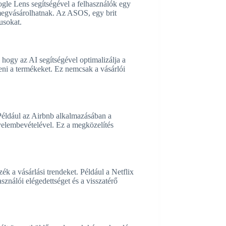
oogle Lens segítségével a felhasználók egy
 megvásárolhatnak. Az ASOS, egy brit
usokat.
 hogy az AI segítségével optimalizálja a
teni a termékeket. Ez nemcsak a vásárlói
 Például az Airbnb alkalmazásában a
gyelembevételével. Ez a megközelítés
ék a vásárlási trendeket. Például a Netflix
sználói elégedettséget és a visszatérő