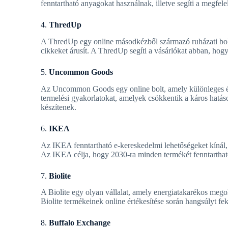
fenntartható anyagokat használnak, illetve segíti a megfele
4.
ThredUp
A ThredUp egy online másodkézből származó ruházati bolt,
cikkeket árusít. A ThredUp segíti a vásárlókat abban, ho
5.
Uncommon Goods
Az Uncommon Goods egy online bolt, amely különleges és fe
termelési gyakorlatokat, amelyek csökkentik a káros hat
készítenek.
6.
IKEA
Az IKEA fenntartható e-kereskedelmi lehetőségeket kínál, 
Az IKEA célja, hogy 2030-ra minden termékét fenntartható m
7.
Biolite
A Biolite egy olyan vállalat, amely energiatakarékos mego
Biolite termékeinek online értékesítése során hangsúlyt fe
8.
Buffalo Exchange