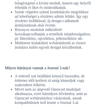
böngészgetni a kívánt modult, hanem egy helyről
érhetjük el őket és módosíthatjuk.
Szinte végtelen számú kombinációs megoldásra
ad lehetőséget a részletes admin felület. Így egy
részletes beállítással, új design-t adhatunk
áruházunknak akár évente.
Bizonyos modulok működését
hozzákapcsolhatjuk a termékek tulajdonságaihoz,
pl: filterekhez, opciókhoz, jellemzőkhöz stb.
Multistore kialakítású webáruháznál az összes
áruházra külön egyedi designt készíthetünk.
Milyen hátrányai vannak a Journal 3-nak?
A rettentő sok beállítást könnyű használni, de
érdemes időt keríteni rá amíg kitanuljuk vagy
szakembert felkérni.
Mivel nem az alapvető Opencart moduljait
alkalmazza, ezért bármilyen bővítmény amit az
Opencart webáruházhoz vásárolunk, annak
kompatibilisnek kell lennie a Journal 3-al.