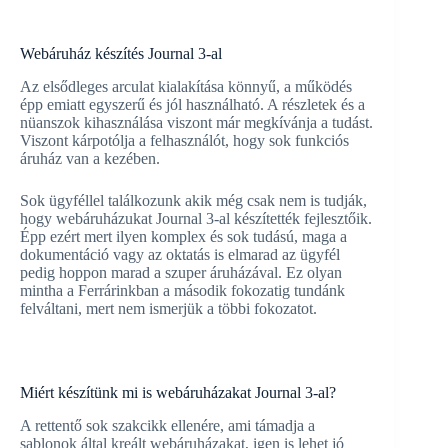
Webáruház készítés Journal 3-al
Az elsődleges arculat kialakítása könnyű, a működés
épp emiatt egyszerű és jól használható. A részletek és a
nüanszok kihasználása viszont már megkívánja a tudást.
Viszont kárpotólja a felhasználót, hogy sok funkciós
áruház van a kezében.
Sok ügyféllel találkozunk akik még csak nem is tudják,
hogy webáruházukat Journal 3-al készítették fejlesztőik.
Épp ezért mert ilyen komplex és sok tudású, maga a
dokumentáció vagy az oktatás is elmarad az ügyfél
pedig hoppon marad a szuper áruházával. Ez olyan
mintha a Ferrárinkban a második fokozatig tundánk
felváltani, mert nem ismerjük a többi fokozatot.
Miért készítünk mi is webáruházakat Journal 3-al?
A rettentő sok szakcikk ellenére, ami támadja a
sablonok által kreált webáruházakat, igen is lehet jó