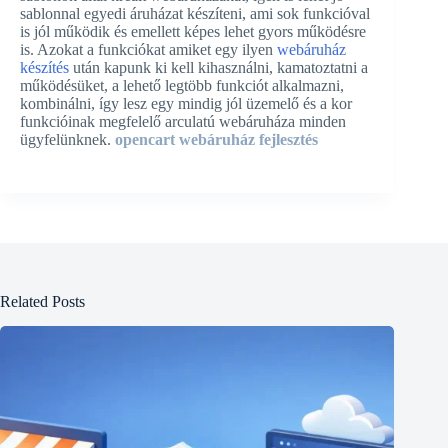
sablonnal egyedi áruházat készíteni, ami sok funkcióval
is jól működik és emellett képes lehet gyors működésre
is. Azokat a funkciókat amiket egy ilyen
webáruház
készítés
után kapunk ki kell kihasználni, kamatoztatni a
működésüket, a lehető legtöbb funkciót alkalmazni,
kombinálni, így lesz egy mindig jól üzemelő és a kor
funkcióinak megfelelő arculatú webáruháza minden
ügyfelünknek.
opencart webáruház fejlesztés
Related Posts