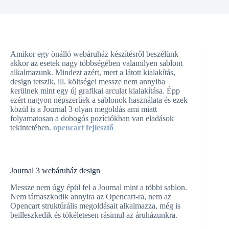
Amikor egy önálló webáruház készítésről beszélünk
akkor az esetek nagy többségében valamilyen sablont
alkalmazunk. Mindezt azért, mert a látott kialakítás,
design tetszik, ill. költségei messze nem annyiba
kerülnek mint egy új grafikai arculat kialakítása. Épp
ezért nagyon népszerűek a sablonok használata és ezek
közül is a Journal 3 olyan megoldás ami miatt
folyamatosan a dobogós pozíciókban van eladások
tekintetében.
opencart fejlesztő
Journal 3 webáruház design
Messze nem úgy épül fel a Journal mint a többi sablon.
Nem támaszkodik annyira az Opencart-ra, nem az
Opencart struktúrális megoldásait alkalmazza, még is
beilleszkedik és tökéletesen rásimul az áruházunkra.