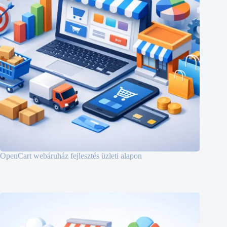
OpenCart webáruház fejlesztés üzleti alapon