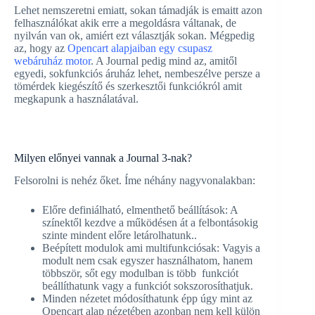
Lehet nemszeretni emiatt, sokan támadják is emaitt azon
felhasználókat akik erre a megoldásra váltanak, de
nyilván van ok, amiért ezt választják sokan. Mégpedig
az, hogy az
Opencart alapjaiban egy csupasz
webáruház motor
. A Journal pedig mind az, amitől
egyedi, sokfunkciós áruház lehet, nembeszélve persze a
tömérdek kiegészítő és szerkesztői funkciókról amit
megkapunk a használatával.
Milyen előnyei vannak a Journal 3-nak?
Felsorolni is nehéz őket. Íme néhány nagyvonalakban:
Előre definiálható, elmenthető beállítások: A
színektől kezdve a működésen át a felbontásokig
szinte mindent előre letárolhatunk..
Beépített modulok ami multifunkciósak: Vagyis a
modult nem csak egyszer használhatom, hanem
többször, sőt egy modulban is több funkciót
beállíthatunk vagy a funkciót sokszorosíthatjuk.
Minden nézetet módosíthatunk épp úgy mint az
Opencart alap nézetében azonban nem kell külön