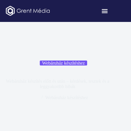
Webáruház készítéshez
Webáruház készítés előtt és után – kérdések, tesztek és a
leggyakoribb hibák
Webáruház készítéshez