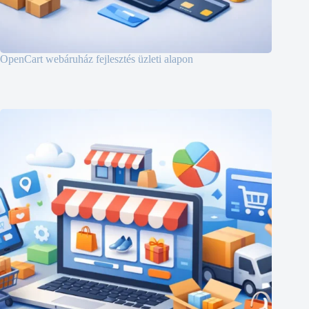
OpenCart webáruház fejlesztés üzleti alapon