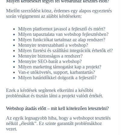
Milyen kérdéseket tegyél fel webáruház készítés előtt?
Mielőtt szerződést kötsz, érdemes egy alapos egyeztetés
során végigmenni az alábbi kérdéseken:
Milyen platformot javasol a fejlesztő és miért?
Milyen tapasztalata van webshop fejlesztésben?
Milyen funkciókat tartalmaz az alap rendszer?
Mennyire testreszabható a webshop?
Milyen fizetési és szállítási integrációk érhetők el?
Mennyire biztonságos a rendszer?
Mennyire SEO-barát a webshop?
Milyen marketing támogatást kap a projekt?
Van-e utókövetés, support, karbantartás?
Milyen határidőkkel dolgozik a fejlesztő?
Ezek a kérdések segítenek elkerülni a későbbi
problémákat és tisztán látni a projekt valódi értékét.
Webshop átadás előtt – mit kell kötelezően letesztelni?
Az egyik legnagyobb hiba, hogy a webshopot tesztelés
nélkül „élesítik”. Ez szinte garantált problémákhoz
vezet.