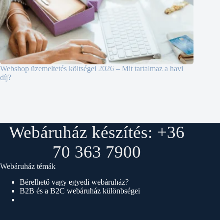
Webshop üzemeltetés költségei 2026 – Mit tartalmaz a havi
díj?
Webáruház készítés: +36
70 363 7900
Webáruház témák
Bérelhető vagy egyedi webáruház?
B2B és a B2C webáruház különbségei