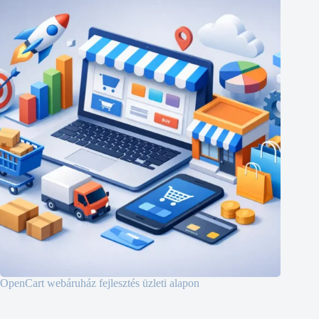
OpenCart webáruház fejlesztés üzleti alapon