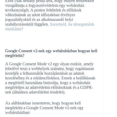
Ezek csak néhány példa arra, hogy milyen területeken
vizsgálhatja a fogyasztóvédelem egy webáruház
tevékenységét. A pontos feltételek és előírások
változhatnak az adott időszakban érvényes
jogszabályoktól és az alkalmazandó helyi
szabályozásoktól függően.
Szeretnéd, ha támogatnánk
munkádat?
Google Consent v2-nek egy webáruházban hogyan kell
megfelelni?
A Google Consent Mode v2 egy olyan eszköz, amely
lehetővé teszi a webhelyek számára, hogy rugalmasan
kezeljék a felhasználók hozzájárulását az adatok
kezeléséhez és a reklámcélokhoz. Ennek a beállításnak
a megfelelő használata biztosítja, hogy a webáruház
megfeleljen az adatvédelmi előírásoknak és a GDPR-
nek (általános adatvédelmi rendelet).
Az alábbiakban ismertetem, hogy hogyan kell
megfelelni a Google Consent Mode v2-nek egy
webáruházban: