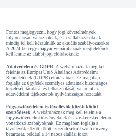
Fontos megjegyezni, hogy jogi követelmények
folyamatosan változhatnak, és a vállalkozásoknak
mindig fel kell készülniük az aktuális szabályozásokra.
A 2024-ben egy magyar webáruháznak megfelelőnek
kell lennie az alábbi jogi előírásoknak:
Adatvédelem és GDPR
: A webáruháznak meg kell
felelnie az Európai Unió Általános Adatvédelmi
Rendeletének (GDPR) előírásainak. Ez magában
foglalja az ügyfelek személyes adatainak biztonságos
kezelését, tárolását és felhasználását, valamint az
adatvédelmi tájékoztatók nyilvánosságra hozatalát.
Fogyasztóvédelem és távollévők között kötött
szerződések
: A webáruháznak meg kell felelnie a
fogyasztóvédelmi törvényeknek és az e-kereskedelemre
vonatkozó szabályoknak. Ez magában foglalja a
távollévők között kötött szerződésekről szóló törvény
betartását, például a 14 napos elállási jogot.