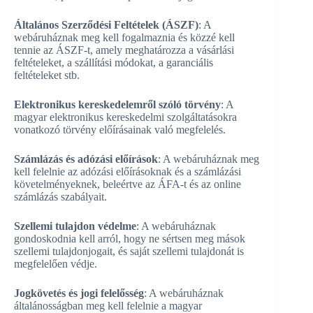
Általános Szerződési Feltételek (ÁSZF)
: A
webáruháznak meg kell fogalmaznia és közzé kell
tennie az ÁSZF-t, amely meghatározza a vásárlási
feltételeket, a szállítási módokat, a garanciális
feltételeket stb.
Elektronikus kereskedelemről szóló törvény
: A
magyar elektronikus kereskedelmi szolgáltatásokra
vonatkozó törvény előírásainak való megfelelés.
Számlázás és adózási előírások
: A webáruháznak meg
kell felelnie az adózási előírásoknak és a számlázási
követelményeknek, beleértve az ÁFA-t és az online
számlázás szabályait.
Szellemi tulajdon védelme
: A webáruháznak
gondoskodnia kell arról, hogy ne sértsen meg mások
szellemi tulajdonjogait, és saját szellemi tulajdonát is
megfelelően védje.
Jogkövetés és jogi felelősség
: A webáruháznak
általánosságban meg kell felelnie a magyar