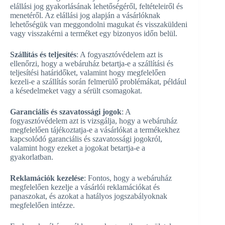
elállási jog gyakorlásának lehetőségéről, feltételeiről és
menetéről. Az elállási jog alapján a vásárlóknak
lehetőségük van meggondolni magukat és visszaküldeni
vagy visszakérni a terméket egy bizonyos időn belül.
Szállítás és teljesítés
: A fogyasztóvédelem azt is
ellenőrzi, hogy a webáruház betartja-e a szállítási és
teljesítési határidőket, valamint hogy megfelelően
kezeli-e a szállítás során felmerülő problémákat, például
a késedelmeket vagy a sérült csomagokat.
Garanciális és szavatossági jogok
: A
fogyasztóvédelem azt is vizsgálja, hogy a webáruház
megfelelően tájékoztatja-e a vásárlókat a termékekhez
kapcsolódó garanciális és szavatossági jogokról,
valamint hogy ezeket a jogokat betartja-e a
gyakorlatban.
Reklamációk kezelése
: Fontos, hogy a webáruház
megfelelően kezelje a vásárlói reklamációkat és
panaszokat, és azokat a hatályos jogszabályoknak
megfelelően intézze.