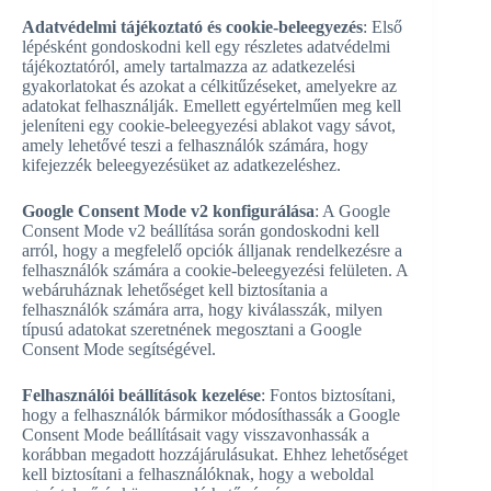
Adatvédelmi tájékoztató és cookie-beleegyezés
: Első
lépésként gondoskodni kell egy részletes adatvédelmi
tájékoztatóról, amely tartalmazza az adatkezelési
gyakorlatokat és azokat a célkitűzéseket, amelyekre az
adatokat felhasználják. Emellett egyértelműen meg kell
jeleníteni egy cookie-beleegyezési ablakot vagy sávot,
amely lehetővé teszi a felhasználók számára, hogy
kifejezzék beleegyezésüket az adatkezeléshez.
Google Consent Mode v2 konfigurálása
: A Google
Consent Mode v2 beállítása során gondoskodni kell
arról, hogy a megfelelő opciók álljanak rendelkezésre a
felhasználók számára a cookie-beleegyezési felületen. A
webáruháznak lehetőséget kell biztosítania a
felhasználók számára arra, hogy kiválasszák, milyen
típusú adatokat szeretnének megosztani a Google
Consent Mode segítségével.
Felhasználói beállítások kezelése
: Fontos biztosítani,
hogy a felhasználók bármikor módosíthassák a Google
Consent Mode beállításait vagy visszavonhassák a
korábban megadott hozzájárulásukat. Ehhez lehetőséget
kell biztosítani a felhasználóknak, hogy a weboldal