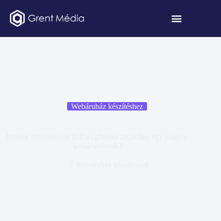
Webáruház készítéshez
Milyen feltételeknek kell megfelelni 2024-ben egy magyar
webáruháznak?
Webáruház készítéshez