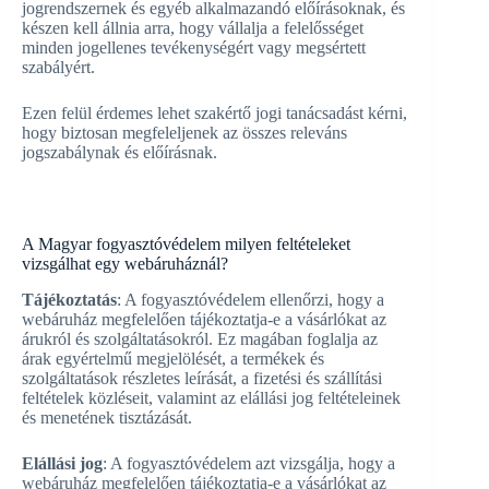
jogrendszernek és egyéb alkalmazandó előírásoknak, és
készen kell állnia arra, hogy vállalja a felelősséget
minden jogellenes tevékenységért vagy megsértett
szabályért.
Ezen felül érdemes lehet szakértő jogi tanácsadást kérni,
hogy biztosan megfeleljenek az összes releváns
jogszabálynak és előírásnak.
A Magyar fogyasztóvédelem milyen feltételeket
vizsgálhat egy webáruháznál?
Tájékoztatás
: A fogyasztóvédelem ellenőrzi, hogy a
webáruház megfelelően tájékoztatja-e a vásárlókat az
árukról és szolgáltatásokról. Ez magában foglalja az
árak egyértelmű megjelölését, a termékek és
szolgáltatások részletes leírását, a fizetési és szállítási
feltételek közléseit, valamint az elállási jog feltételeinek
és menetének tisztázását.
Elállási jog
: A fogyasztóvédelem azt vizsgálja, hogy a
webáruház megfelelően tájékoztatja-e a vásárlókat az