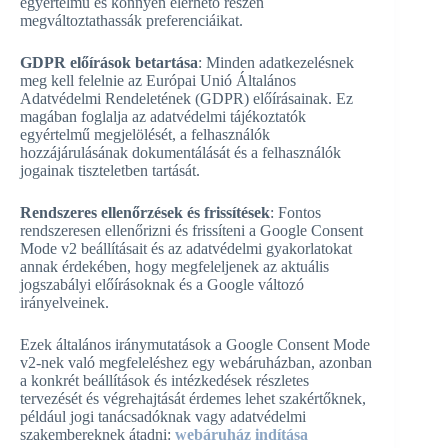
egyértelmű és könnyen elérhető részén
megváltoztathassák preferenciáikat.
GDPR előírások betartása
: Minden adatkezelésnek
meg kell felelnie az Európai Unió Általános
Adatvédelmi Rendeletének (GDPR) előírásainak. Ez
magában foglalja az adatvédelmi tájékoztatók
egyértelmű megjelölését, a felhasználók
hozzájárulásának dokumentálását és a felhasználók
jogainak tiszteletben tartását.
Rendszeres ellenőrzések és frissítések
: Fontos
rendszeresen ellenőrizni és frissíteni a Google Consent
Mode v2 beállításait és az adatvédelmi gyakorlatokat
annak érdekében, hogy megfeleljenek az aktuális
jogszabályi előírásoknak és a Google változó
irányelveinek.
Ezek általános iránymutatások a Google Consent Mode
v2-nek való megfeleléshez egy webáruházban, azonban
a konkrét beállítások és intézkedések részletes
tervezését és végrehajtását érdemes lehet szakértőknek,
például jogi tanácsadóknak vagy adatvédelmi
szakembereknek átadni:
webáruház indítása