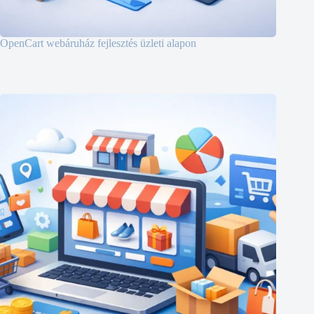
OpenCart webáruház fejlesztés üzleti alapon