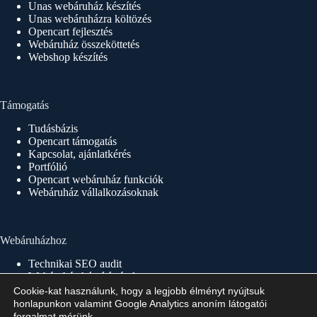
Unas webáruház készítés
Unas webáruházra költözés
Opencart fejlesztés
Webáruház összeköttetés
Webshop készítés
Támogatás
Tudásbázis
Opencart támogatás
Kapcsolat, ajánlatkérés
Portfólió
Opencart webáruház funkciók
Webáruház vállalkozásoknak
Webáruházhoz
Technikai SEO audit
Webáruház készítés árak
Webáruház készítés 1×1
Cookie-kat használunk, hogy a legjobb élményt nyújtsuk
Webáruház készítés menete
honlapunkon valamint Google Analytics anoním látogatói
Webáruház indítás, üzemeltetés
forgalmat mérünk.