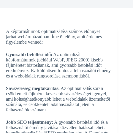
A képformátumok optimalizálása számos előnnyel
járhat webáruházadban. Íme öt előny, amit érdemes
figyelembe venned:
Gyorsabb betöltési idő:
Az optimalizált
képformátumok (például WebP, JPEG 2000) kisebb
fájlméretet biztosítanak, ami gyorsabb betöltési időt
eredményez. Ez különösen fontos a felhasználói élmény
és a weboldalak rangsorolása szempontjából.
Sávszélesség-megtakarítás:
Az optimalizálás során
csökkentett fájlméret kevesebb sávszélességet igényel,
ami költséghatékonyabb lehet a weboldalak üzemeltetői
számára, és csökkentett adathasználatot jelent a
felhasználók számára.
Jobb SEO teljesítmény:
A gyorsabb betöltési idő és a
felhasználói élmény javítása közvetlen hatással lehet a
keresőoptimalizálás (SEO) eredményeire. A Google és