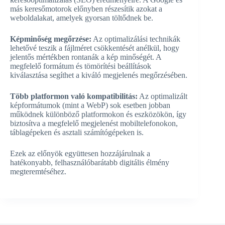
más keresőmotorok előnyben részesítik azokat a
weboldalakat, amelyek gyorsan töltődnek be.
Képminőség megőrzése:
Az optimalizálási technikák
lehetővé teszik a fájlméret csökkentését anélkül, hogy
jelentős mértékben rontanák a kép minőségét. A
megfelelő formátum és tömörítési beállítások
kiválasztása segíthet a kiváló megjelenés megőrzésében.
Több platformon való kompatibilitás:
Az optimalizált
képformátumok (mint a WebP) sok esetben jobban
működnek különböző platformokon és eszközökön, így
biztosítva a megfelelő megjelenést mobiltelefonokon,
táblagépeken és asztali számítógépeken is.
Ezek az előnyök együttesen hozzájárulnak a
hatékonyabb, felhasználóbarátabb digitális élmény
megteremtéséhez.