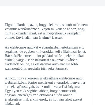
Elgondolkodtam azon, hogy elektromos autót miért nem
veszünk webáruházban. Vajon mi kellene ahhoz, hogy
mint sokminden mást, ezt is megvehessük szimplán
online. Egyáltalán van értelme? Lássuk:
Az elektromos autókat webáruházban értékesíteni egy
izgalmas, de egyben kihívásokkal teli vállalkozás lehet.
Bár sokféle termék, mint például ruházat, elektronikai
cikkek, vagy kisebb háztartási eszközök kiválóan
eladhatók online, az elektromos autó eladása több
szempontból is speciális igényeket támaszt.
Ahhoz, hogy sikeresen értékesíthess elektromos autót
webáruházban, fontos megérteni a vásárlók igényeit, a
termék sajátosságait, és az online vásárlási folyamatot.
Egy ilyen cikk segíthet abban, hogy bemutassuk,
hogyan lehetséges az elektromos autók online
értékesítése, mik a kihívások, és hogyan lehet ezeket
leküzdeni.