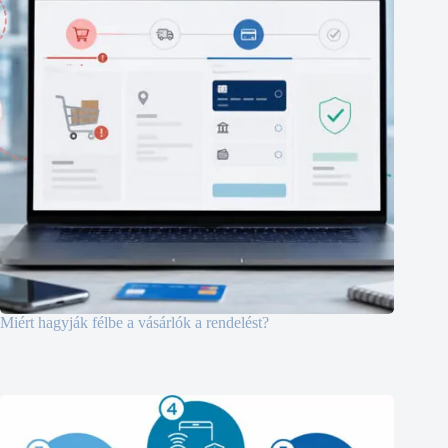
Miért hagyják félbe a vásárlók a rendelést?