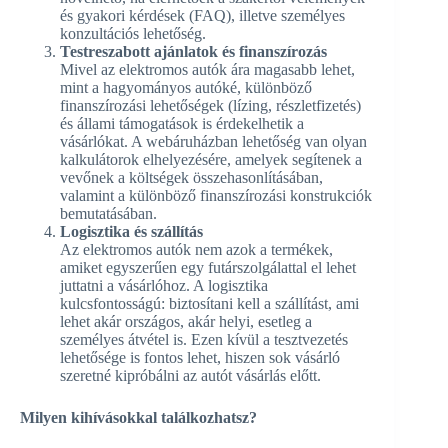
és gyakori kérdések (FAQ), illetve személyes
konzultációs lehetőség.
Testreszabott ajánlatok és finanszírozás
Mivel az elektromos autók ára magasabb lehet,
mint a hagyományos autóké, különböző
finanszírozási lehetőségek (lízing, részletfizetés)
és állami támogatások is érdekelhetik a
vásárlókat. A webáruházban lehetőség van olyan
kalkulátorok elhelyezésére, amelyek segítenek a
vevőnek a költségek összehasonlításában,
valamint a különböző finanszírozási konstrukciók
bemutatásában.
Logisztika és szállítás
Az elektromos autók nem azok a termékek,
amiket egyszerűen egy futárszolgálattal el lehet
juttatni a vásárlóhoz. A logisztika
kulcsfontosságú: biztosítani kell a szállítást, ami
lehet akár országos, akár helyi, esetleg a
személyes átvétel is. Ezen kívül a tesztvezetés
lehetősége is fontos lehet, hiszen sok vásárló
szeretné kipróbálni az autót vásárlás előtt.
Milyen kihívásokkal találkozhatsz?