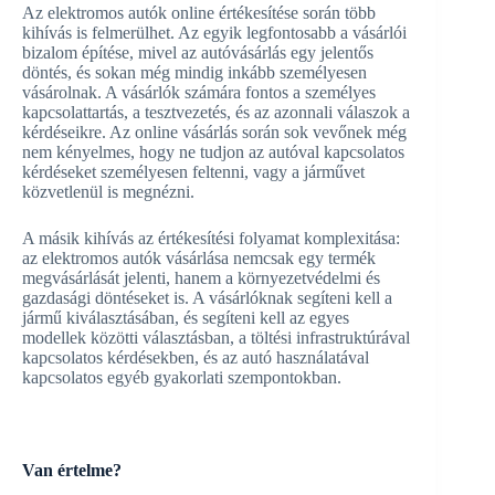
Az elektromos autók online értékesítése során több
kihívás is felmerülhet. Az egyik legfontosabb a vásárlói
bizalom építése, mivel az autóvásárlás egy jelentős
döntés, és sokan még mindig inkább személyesen
vásárolnak. A vásárlók számára fontos a személyes
kapcsolattartás, a tesztvezetés, és az azonnali válaszok a
kérdéseikre. Az online vásárlás során sok vevőnek még
nem kényelmes, hogy ne tudjon az autóval kapcsolatos
kérdéseket személyesen feltenni, vagy a járművet
közvetlenül is megnézni.
A másik kihívás az értékesítési folyamat komplexitása:
az elektromos autók vásárlása nemcsak egy termék
megvásárlását jelenti, hanem a környezetvédelmi és
gazdasági döntéseket is. A vásárlóknak segíteni kell a
jármű kiválasztásában, és segíteni kell az egyes
modellek közötti választásban, a töltési infrastruktúrával
kapcsolatos kérdésekben, és az autó használatával
kapcsolatos egyéb gyakorlati szempontokban.
Van értelme?