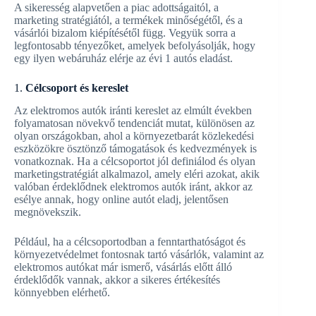
A sikeresség alapvetően a piac adottságaitól, a
marketing stratégiától, a termékek minőségétől, és a
vásárlói bizalom kiépítésétől függ. Vegyük sorra a
legfontosabb tényezőket, amelyek befolyásolják, hogy
egy ilyen webáruház elérje az évi 1 autós eladást.
1.
Célcsoport és kereslet
Az elektromos autók iránti kereslet az elmúlt években
folyamatosan növekvő tendenciát mutat, különösen az
olyan országokban, ahol a környezetbarát közlekedési
eszközökre ösztönző támogatások és kedvezmények is
vonatkoznak. Ha a célcsoportot jól definiálod és olyan
marketingstratégiát alkalmazol, amely eléri azokat, akik
valóban érdeklődnek elektromos autók iránt, akkor az
esélye annak, hogy online autót eladj, jelentősen
megnövekszik.
Például, ha a célcsoportodban a fenntarthatóságot és
környezetvédelmet fontosnak tartó vásárlók, valamint az
elektromos autókat már ismerő, vásárlás előtt álló
érdeklődők vannak, akkor a sikeres értékesítés
könnyebben elérhető.