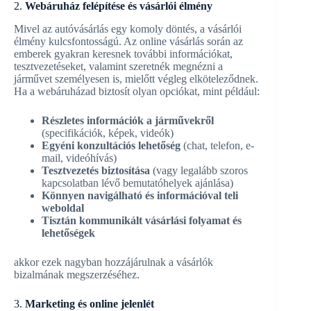
2.
Webáruház felépítése és vásárlói élmény
Mivel az autóvásárlás egy komoly döntés, a vásárlói
élmény kulcsfontosságú. Az online vásárlás során az
emberek gyakran keresnek további információkat,
tesztvezetéseket, valamint szeretnék megnézni a
járművet személyesen is, mielőtt végleg elköteleződnek.
Ha a webáruházad biztosít olyan opciókat, mint például:
Részletes információk a járművekről
(specifikációk, képek, videók)
Egyéni konzultációs lehetőség
(chat, telefon, e-
mail, videóhívás)
Tesztvezetés biztosítása
(vagy legalább szoros
kapcsolatban lévő bemutatóhelyek ajánlása)
Könnyen navigálható és információval teli
weboldal
Tisztán kommunikált vásárlási folyamat és
lehetőségek
akkor ezek nagyban hozzájárulnak a vásárlók
bizalmának megszerzéséhez.
3.
Marketing és online jelenlét