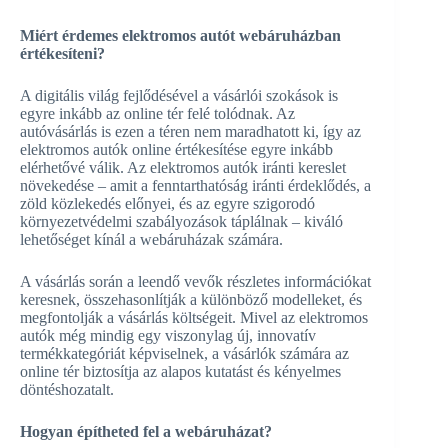
Miért érdemes elektromos autót webáruházban
értékesíteni?
A digitális világ fejlődésével a vásárlói szokások is
egyre inkább az online tér felé tolódnak. Az
autóvásárlás is ezen a téren nem maradhatott ki, így az
elektromos autók online értékesítése egyre inkább
elérhetővé válik. Az elektromos autók iránti kereslet
növekedése – amit a fenntarthatóság iránti érdeklődés, a
zöld közlekedés előnyei, és az egyre szigorodó
környezetvédelmi szabályozások táplálnak – kiváló
lehetőséget kínál a webáruházak számára.
A vásárlás során a leendő vevők részletes információkat
keresnek, összehasonlítják a különböző modelleket, és
megfontolják a vásárlás költségeit. Mivel az elektromos
autók még mindig egy viszonylag új, innovatív
termékkategóriát képviselnek, a vásárlók számára az
online tér biztosítja az alapos kutatást és kényelmes
döntéshozatalt.
Hogyan építheted fel a webáruházat?