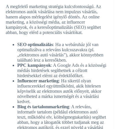
A megfelelő marketing stratégia kulcsfontosságú. Az
elektromos autók vásárlása nem impulzus vásárlás,
hanem alapos mérlegelést igénylő döntés. Az online
marketing, a közösségi média, az influencer
kampányok, és a keresőoptimalizálás (SEO) segíthet
abban, hogy elérd a potenciális vásárlókat.
SEO optimalizálás
: Ha a webáruház jól van
optimalizálva a releváns kulcsszavakra (pl.
„elektromos autó vásárlás”), akkor könnyebben
található lesz a keresőkben.
PPC kampányok
: A Google Ads és a közösségi
médiás hirdetések segíthetnek a célzott
hirdetésekkel elérni az érdeklődőket.
Influencer marketing
: Ha sikerül olyan
influencerekkel együttműködni, akik hitelesen
képviselik az elektromos autók előnyeit, akkor
növelheted a márka ismertségét és a vásárlási
kedvet.
Blog és tartalommarketing
: A releváns,
informatív tartalom (például elektromos autó
teszt, működési elv, költségmegtakarítás) segíthet
abban, hogy a látogatók többet tudjanak meg az
elektromos autókról, és ezzel növeld a vásárlási