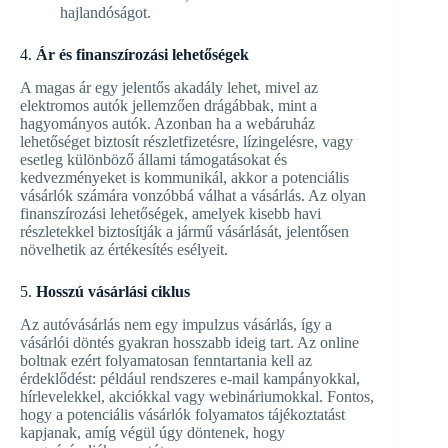
hajlandóságot.
4.
Ár és finanszírozási lehetőségek
A magas ár egy jelentős akadály lehet, mivel az
elektromos autók jellemzően drágábbak, mint a
hagyományos autók. Azonban ha a webáruház
lehetőséget biztosít részletfizetésre, lízingelésre, vagy
esetleg különböző állami támogatásokat és
kedvezményeket is kommunikál, akkor a potenciális
vásárlók számára vonzóbbá válhat a vásárlás. Az olyan
finanszírozási lehetőségek, amelyek kisebb havi
részletekkel biztosítják a jármű vásárlását, jelentősen
növelhetik az értékesítés esélyeit.
5.
Hosszú vásárlási ciklus
Az autóvásárlás nem egy impulzus vásárlás, így a
vásárlói döntés gyakran hosszabb ideig tart. Az online
boltnak ezért folyamatosan fenntartania kell az
érdeklődést: például rendszeres e-mail kampányokkal,
hírlevelekkel, akciókkal vagy webináriumokkal. Fontos,
hogy a potenciális vásárlók folyamatos tájékoztatást
kapjanak, amíg végül úgy döntenek, hogy