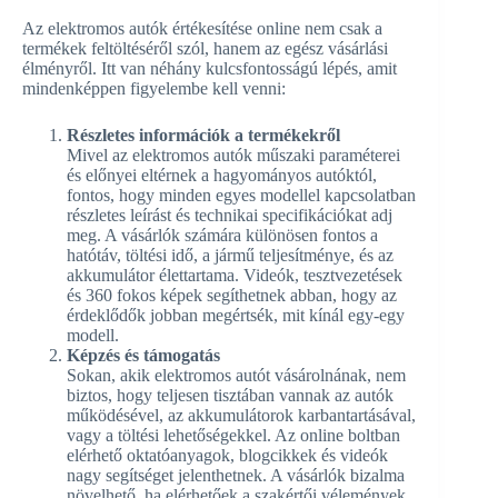
Az elektromos autók értékesítése online nem csak a
termékek feltöltéséről szól, hanem az egész vásárlási
élményről. Itt van néhány kulcsfontosságú lépés, amit
mindenképpen figyelembe kell venni:
Részletes információk a termékekről
Mivel az elektromos autók műszaki paraméterei
és előnyei eltérnek a hagyományos autóktól,
fontos, hogy minden egyes modellel kapcsolatban
részletes leírást és technikai specifikációkat adj
meg. A vásárlók számára különösen fontos a
hatótáv, töltési idő, a jármű teljesítménye, és az
akkumulátor élettartama. Videók, tesztvezetések
és 360 fokos képek segíthetnek abban, hogy az
érdeklődők jobban megértsék, mit kínál egy-egy
modell.
Képzés és támogatás
Sokan, akik elektromos autót vásárolnának, nem
biztos, hogy teljesen tisztában vannak az autók
működésével, az akkumulátorok karbantartásával,
vagy a töltési lehetőségekkel. Az online boltban
elérhető oktatóanyagok, blogcikkek és videók
nagy segítséget jelenthetnek. A vásárlók bizalma
növelhető, ha elérhetőek a szakértői vélemények