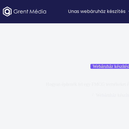
Unas webáruház készítés
Webáruház készítés
Hogyan építenék fel egy FMCG termékeket ér
Webáruház készít