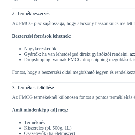
2. Termékbeszerzés
Az FMCG piac sajátossága, hogy alacsony haszonkulcs mellett na
Beszerzési források lehetnek:
Nagykereskedők:
Gyártók: ha van lehetőséged direkt gyártóktól rendelni, az
Dropshipping: vannak FMCG dropshipping megoldások is, de
Fontos, hogy a beszerzési oldal megbízható legyen és rendelkezz t
3. Termékek feltöltése
Az FMCG termékeknél különösen fontos a pontos termékleírás é
Amit mindenképp adj meg:
Terméknév
Kiszerelés (pl. 500g, 1L)
Összetevők (ha élelmiszer)