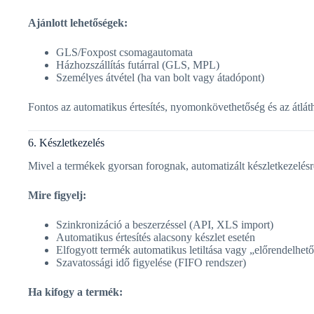
Ajánlott lehetőségek:
GLS/Foxpost csomagautomata
Házhozszállítás futárral (GLS, MPL)
Személyes átvétel (ha van bolt vagy átadópont)
Fontos az automatikus értesítés, nyomonkövethetőség és az átláthat
6. Készletkezelés
Mivel a termékek gyorsan forognak, automatizált készletkezelésr
Mire figyelj:
Szinkronizáció a beszerzéssel (API, XLS import)
Automatikus értesítés alacsony készlet esetén
Elfogyott termék automatikus letiltása vagy „előrendelhető”
Szavatossági idő figyelése (FIFO rendszer)
Ha kifogy a termék: