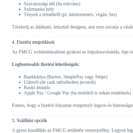
Szavatossági idő (ha releváns)
Származási hely
Tények a termékről (pl. laktózmentes, vegán, bio)
Törekedj az átlátható, letisztult designra, ami nem zavarja a vásá
4. Fizetési megoldások
Az FMCG webáruházakban gyakori az impulzusvásárlás, épp ezért
Legfontosabb fizetési lehetőségek:
Bankkártya (Barion, SimplePay vagy Stripe)
Utánvét (de csak mérsékelten javasolt)
Banki átutalás
Apple Pay / Google Pay (ha mobilról is sokan rendelnek)
Fontos, hogy a fizetési folyamat reszponzív legyen és biztonságos
5. Szállítási opciók
A gyors kiszállítás az FMCG területén versenyelőny. Legyen lega