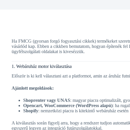
Ha FMCG (gyorsan forgó fogyasztási cikkek) termékeket szeretnél
vásárlód kap. Ebben a cikkben bemutatom, hogyan építenék fel l
ügyfélszolgálati oldalakat is kivesézzük.
1. Webáruház motor kiválasztása
Először is ki kell választani azt a platformot, amin az áruház f
Ajánlott megoldások:
Shoprenter vagy UNAS
: magyar piacra optimalizált, g
Opencart, WooCommerce (WordPress alapú)
: ha ruga
Shopify
: nemzetközi piacra is kitekintő webáruház esetén i
A kiválasztás során figyelj arra, hogy a rendszer tudjon automati
egyszerű legyen az integráció futárszolgálatokkal.