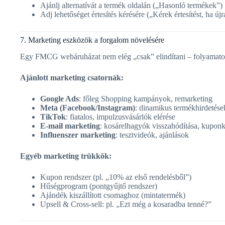
Ajánlj alternatívát a termék oldalán („Hasonló termékek”)
Adj lehetőséget értesítés kérésére („Kérek értesítést, ha újr
7. Marketing eszközök a forgalom növelésére
Egy FMCG webáruházat nem elég „csak” elindítani – folyamatosa
Ajánlott marketing csatornák:
Google Ads
: főleg Shopping kampányok, remarketing
Meta (Facebook/Instagram)
: dinamikus termékhirdetések
TikTok
: fiatalos, impulzusvásárlók elérése
E-mail marketing
: kosárelhagyók visszahódítása, kupo
Influenszer marketing
: tesztvideók, ajánlások
Egyéb marketing trükkök:
Kupon rendszer (pl. „10% az első rendelésből”)
Hűségprogram (pontgyűjtő rendszer)
Ajándék kiszállított csomaghoz (mintatermék)
Upsell & Cross-sell: pl. „Ezt még a kosaradba tenné?”