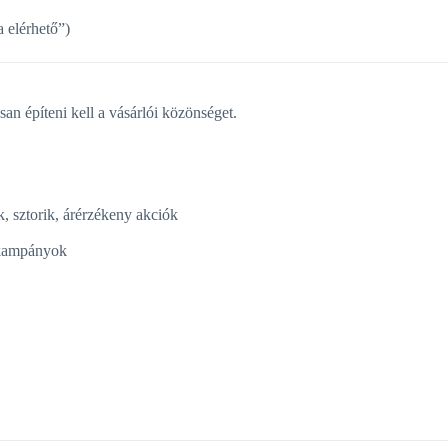
a elérhető”)
n építeni kell a vásárlói közönséget.
, sztorik, árérzékeny akciók
nkampányok