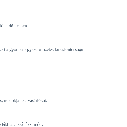
rlót a döntésben.
 a gyors és egyszerű fizetés kulcsfontosságú.
, ne dobja le a vásárlókat.
lább 2-3 szállítási mód: