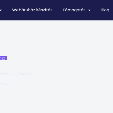
Webáruház készítés
Támogatás
Blog
hez
tékesítő webáruházat?
éshez