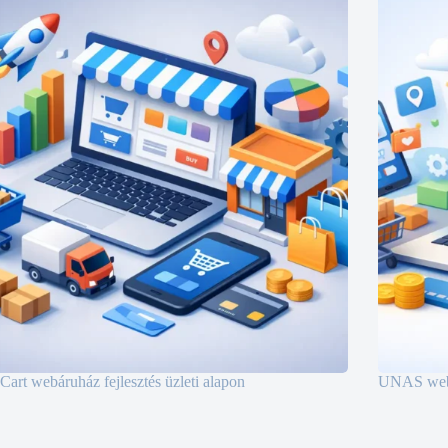
art webáruház fejlesztés üzleti alapon
UNAS webá