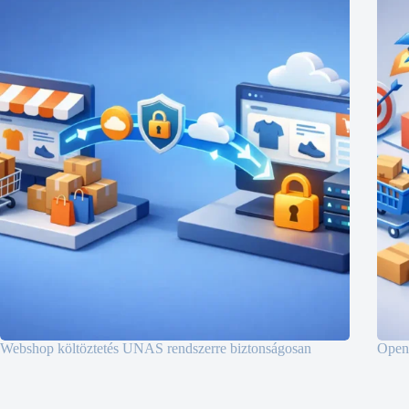
Webshop költöztetés UNAS rendszerre biztonságosan
OpenC