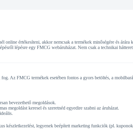
 online értékesíteni, akkor nemcsak a termékek minőségére és árára ke
épésről lépésre egy FMCG webáruházat. Nem csak a technikai hátteret,
utni fog. Az FMCG termékek esetében fontos a gyors betöltés, a mobilbar
yorsan bevezethető megoldások.
lmas megoldást keresel és szeretnéd egyedire szabni az áruházat.
deális.
kus készletkezelést, legyenek beépített marketing funkciók (pl. kuponok