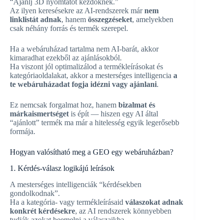
“Ajánlj 3D nyomtatót kezdőknek.”
Az ilyen keresésekre az AI-rendszerek már
nem
linklistát adnak
, hanem
összegzéseket
, amelyekben
csak néhány forrás és termék szerepel.
Ha a webáruházad tartalma nem AI-barát, akkor
kimaradhat ezekből az ajánlásokból.
Ha viszont jól optimalizálod a termékleírásokat és
kategóriaoldalakat, akkor a mesterséges intelligencia
a
te webáruházadat fogja idézni vagy ajánlani
.
Ez nemcsak forgalmat hoz, hanem
bizalmat és
márkaismertséget
is épít — hiszen egy AI által
“ajánlott” termék ma már a hitelesség egyik legerősebb
formája.
Hogyan valósítható meg a GEO egy webáruházban?
1. Kérdés-válasz logikájú leírások
A mesterséges intelligenciák “kérdésekben
gondolkodnak”.
Ha a kategória- vagy termékleírásaid
válaszokat adnak
konkrét kérdésekre
, az AI rendszerek könnyebben
tudják azokat beemelni a válaszaikba.