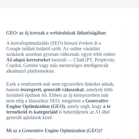
GEO: az új korszak a webáruházak láthatóságában
A keresőoptimalizálás (SEO) hosszú éveken át a
Google találati listáiról szólt. Az online vásárlási
szokások azonban gyorsan változnak: egyre több ember
AI-alapú kereséseket
használ — ChatGPT, Perplexity,
Copilot, Gemini vagy más mesterséges intelligenciát
alkalmazó platformokon.
Ezek a rendszerek már nem egyszerűen linkeket adnak,
hanem
összegzett, generált válaszokat
, amelyek több
forrásból épülnek fel. Ebben az új környezetben már
nem elég a klasszikus SEO: megjelent a
Generative
Engine Optimization (GEO)
, amely segít, hogy
a te
termékeid és kategóriáid
is bekerüljenek az AI által
generált ajánlások közé.
Mi az a Generative Engine Optimization (GEO)?