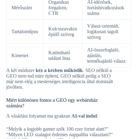
Organikus
AI-idézések,
Mérőszám
forgalom,
forráshivatkozások
CTR
száma
Válasz-orientált,
Kulcsszavakra
Tartalomtípus
logikusan tagolt
épülő szöveg
szöveg
AI-összefoglaló,
Kattintható
Kimenet
ajánlás,
találati lista
termékajánló válasz
A két módszer
kéz a kézben működik
. SEO nélkül a
GEO nem tud mire építeni, GEO nélkül pedig a SEO
már nem elég a mesterséges intelligencia által dominált
jövőben.
Miért különösen fontos a GEO egy webáruház
számára?
A vásárlási folyamat ma gyakran
AI-val indul
:
“Melyik a legjobb gamer szék 100 ezer forint alatt?”
“Milyen LED szalagot érdemes nappaliba választani?”