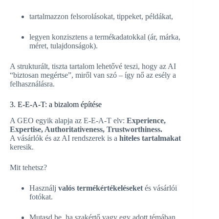
tartalmazzon felsorolásokat, tippeket, példákat,
legyen konzisztens a termékadatokkal (ár, márka,
méret, tulajdonságok).
A strukturált, tiszta tartalom lehetővé teszi, hogy az AI
“biztosan megértse”, miről van szó – így nő az esély a
felhasználásra.
3. E-E-A-T: a bizalom építése
A GEO egyik alapja az E-E-A-T elv:
Experience,
Expertise, Authoritativeness, Trustworthiness.
A vásárlók és az AI rendszerek is a
hiteles tartalmakat
keresik.
Mit tehetsz?
Használj
valós termékértékeléseket
és vásárlói
fotókat.
Mutasd be, ha szakértő vagy egy adott témában