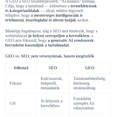
A GEO a SEO továbbfejlesztett, “AI-tudatos” formája.
Célja, hogy a tartalmad — különösen a
termékleírások
és kategóriaoldalak
— olyan módon legyenek
felépítve, hogy
a mesterséges intelligenciák is
értelmezni, összefoglalni és idézni tudják
azokat.
Másképp fogalmazva: míg a SEO arra törekszik, hogy a
webáruházad
jó helyen szerepeljen a keresőkben
, a
GEO arra fókuszál, hogy
a generatív AI-rendszerek
forrásként használják a tartalmadat
.
GEO vs. SEO: nem versenytársak, hanem kiegészítők
Jellemző
SEO
GEO
Kulcsszavak,
Tartalomérthetőség,
Fókusz
linkprofil,
hitelesség,
metaadatok
strukturáltság
Forrásként
Jó helyezés a
Cél
szereplés AI-
keresőkben
válaszokban