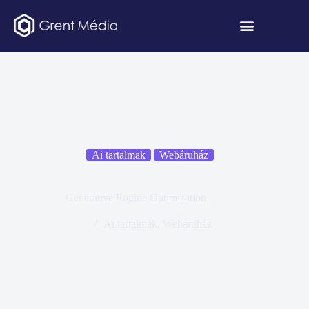
Ai tartalmak
Webáruház
Generative Engine Optimization
Ai tartalmak
,
Webáruház