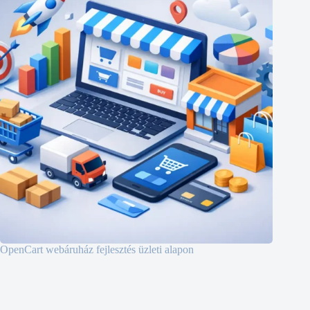
OpenCart webáruház fejlesztés üzleti alapon