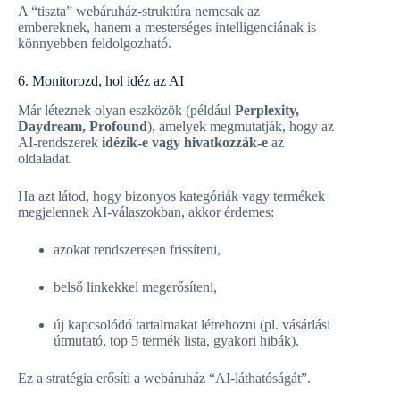
A “tiszta” webáruház-struktúra nemcsak az
embereknek, hanem a mesterséges intelligenciának is
könnyebben feldolgozható.
6. Monitorozd, hol idéz az AI
Már léteznek olyan eszközök (például
Perplexity,
Daydream, Profound
), amelyek megmutatják, hogy az
AI-rendszerek
idézik-e vagy hivatkozzák-e
az
oldaladat.
Ha azt látod, hogy bizonyos kategóriák vagy termékek
megjelennek AI-válaszokban, akkor érdemes:
azokat rendszeresen frissíteni,
belső linkekkel megerősíteni,
új kapcsolódó tartalmakat létrehozni (pl. vásárlási
útmutató, top 5 termék lista, gyakori hibák).
Ez a stratégia erősíti a webáruház “AI-láthatóságát”.