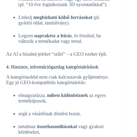
(pl. “10 éve foglalkozunk 3D nyomtatókkal”).
Linkelj
megbízható külső forrásokat
(pl.
gyártói oldal, tanúsítvány).
Legyen
naprakész a leírás
, és frissítsd, ha
változik a termékadat vagy trend.
Az AI a bizalmi jeleket “szűri” – a GEO ezekre épít.
4. Hasznos, információgazdag kategórialeírások
A kategóriaoldal nem csak kulcsszavak gyűjteménye.
Egy jó GEO-kompatibilis kategórialeírás:
elmagyarázza,
miben különböznek
az egyes
terméktípusok,
segít a vásárlónak döntést hozni,
tartalmaz
összehasonlításokat
vagy gyakori
kérdéseket,