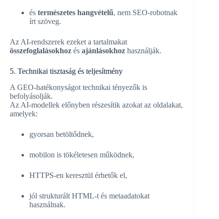
és
természetes hangvételű
, nem SEO-robotnak
írt szöveg.
Az AI-rendszerek ezeket a tartalmakat
összefoglalásokhoz
és
ajánlásokhoz
használják.
5. Technikai tisztaság és teljesítmény
A GEO-hatékonyságot technikai tényezők is
befolyásolják.
Az AI-modellek előnyben részesítik azokat az oldalakat,
amelyek:
gyorsan betöltődnek,
mobilon is tökéletesen működnek,
HTTPS-en keresztül érhetők el,
jól strukturált HTML-t és metaadatokat
használnak.