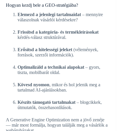
Hogyan kezdj bele a GEO-stratégiába?
Elemezd a jelenlegi tartalmaidat
– mennyire
válaszolnak vásárlói kérdésekre?
Frissítsd a kategória- és termékleírásokat
kérdés-válasz struktúrával.
Erősítsd a hitelességi jeleket
(vélemények,
források, szerzői információk).
Optimalizáld a technikai alapokat
– gyors,
tiszta, mobilbarát oldal.
Kövesd nyomon
, mikor és hol jelenik meg a
tartalmad AI-ajánlásokban.
Készíts támogató tartalmakat
– blogcikkek,
útmutatók, összehasonlítások.
A Generative Engine Optimization nem a jövő zenéje
— már most formálja, hogyan találják meg a vásárlók a
webáruházakat.