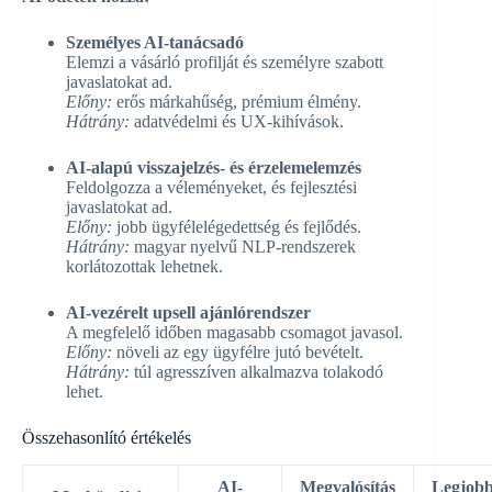
Személyes AI-tanácsadó
Elemzi a vásárló profilját és személyre szabott
javaslatokat ad.
Előny:
erős márkahűség, prémium élmény.
Hátrány:
adatvédelmi és UX-kihívások.
AI-alapú visszajelzés- és érzelemelemzés
Feldolgozza a véleményeket, és fejlesztési
javaslatokat ad.
Előny:
jobb ügyfélelégedettség és fejlődés.
Hátrány:
magyar nyelvű NLP-rendszerek
korlátozottak lehetnek.
AI-vezérelt upsell ajánlórendszer
A megfelelő időben magasabb csomagot javasol.
Előny:
növeli az egy ügyfélre jutó bevételt.
Hátrány:
túl agresszíven alkalmazva tolakodó
lehet.
Összehasonlító értékelés
AI-
Megvalósítás
Legjob