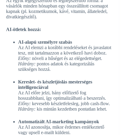
Az egyik legegyszerűbb és legnépszerűbb forma: a
vásárlók minden hónapban egy összeállított csomagot
kapnak (pl. kozmetikumok, kávé, vitamin, állateledel,
divatkiegészítő).
AI-ötletek hozzá:
AI-alapú személyre szabás
Az AI elemzi a korábbi rendeléseket és javaslatot
tesz, mit tartalmazzon a következő havi doboz.
Előny:
növeli a hűséget és az elégedettséget.
Hátrány:
pontos adatok és kategorizálás
szükséges hozzá.
Kereslet- és készletjóslás mesterséges
intelligenciával
Az AI előre jelzi, hány előfizető fog
hosszabbítani, így optimalizálható a beszerzés.
Előny:
kevesebb készletfelesleg, jobb cash-flow.
Hátrány:
kis mintán kezdetben pontatlan lehet.
Automatizált AI-marketing kampányok
Az AI azonosítja, mikor érdemes emlékeztető
vagy upsell e-mailt küldeni.