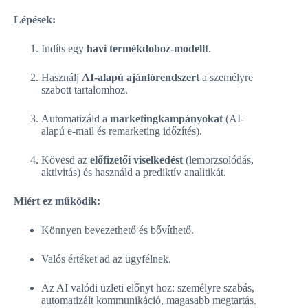
Lépések:
Indíts egy
havi termékdoboz-modellt
.
Használj
AI-alapú ajánlórendszert
a személyre
szabott tartalomhoz.
Automatizáld a
marketingkampányokat
(AI-
alapú e-mail és remarketing időzítés).
Kövesd az
előfizetői viselkedést
(lemorzsolódás,
aktivitás) és használd a prediktív analitikát.
Miért ez működik:
Könnyen bevezethető és bővíthető.
Valós értéket ad az ügyfélnek.
Az AI valódi üzleti előnyt hoz: személyre szabás,
automatizált kommunikáció, magasabb megtartás.