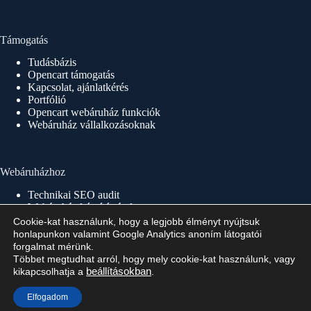
Támogatás
Tudásbázis
Opencart támogatás
Kapcsolat, ajánlatkérés
Portfólió
Opencart webáruház funkciók
Webáruház vállalkozásoknak
Webáruházhoz
Technikai SEO audit
Webáruház készítés árak
Webáruház készítés 1×1
Cookie-kat használunk, hogy a legjobb élményt nyújtsuk
Webáruház készítés menete
honlapunkon valamint Google Analytics anoním látogatói
Webáruház indítás, üzemeltetés
forgalmat mérünk.
Többet megtudhat arról, hogy mely cookie-kat használunk, vagy
kikapcsolhatja a
beállításokban
.
Copyright © 2026 - Minden jog fenntartva!
Elfogadom