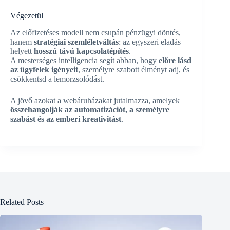
Végezetül
Az előfizetéses modell nem csupán pénzügyi döntés,
hanem
stratégiai szemléletváltás
: az egyszeri eladás
helyett
hosszú távú kapcsolatépítés
.
A mesterséges intelligencia segít abban, hogy
előre lásd
az ügyfelek igényeit
, személyre szabott élményt adj, és
csökkentsd a lemorzsolódást.
A jövő azokat a webáruházakat jutalmazza, amelyek
összehangolják az automatizációt, a személyre
szabást és az emberi kreativitást
.
Related Posts