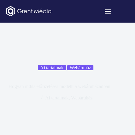
Ai tartalmak
Webáruház
Hogyan indíts előfizetéses modellt a webáruházadban
Ai tartalmak
,
Webáruház