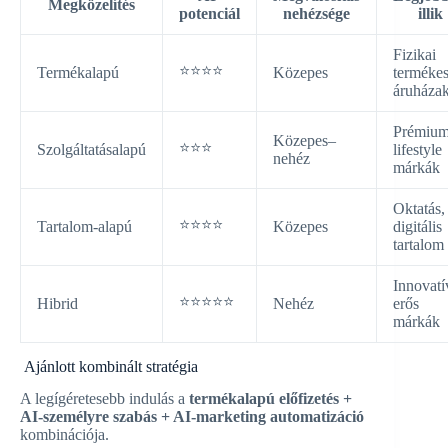
Megközelítés
potenciál
nehézsége
illik
Fizikai
⭐⭐⭐⭐
Termékalapú
Közepes
terméke
áruháza
Prémium
Közepes–
⭐⭐⭐
Szolgáltatásalapú
lifestyle
nehéz
márkák
Oktatás,
⭐⭐⭐⭐
Tartalom-alapú
Közepes
digitális
tartalom
Innovatí
⭐⭐⭐⭐⭐
Hibrid
Nehéz
erős
márkák
Ajánlott kombinált stratégia
A legígéretesebb indulás a
termékalapú előfizetés +
AI-személyre szabás + AI-marketing automatizáció
kombinációja.