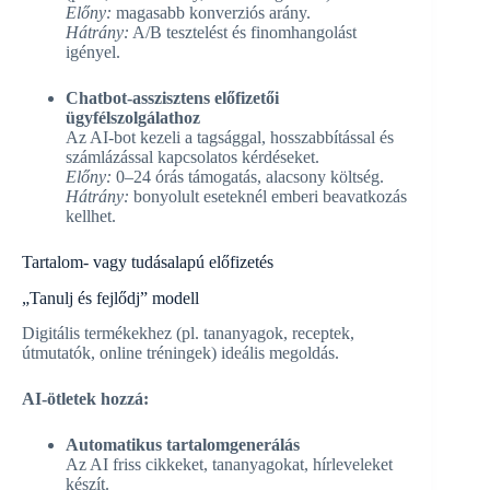
Előny:
magasabb konverziós arány.
Hátrány:
A/B tesztelést és finomhangolást
igényel.
Chatbot-asszisztens előfizetői
ügyfélszolgálathoz
Az AI-bot kezeli a tagsággal, hosszabbítással és
számlázással kapcsolatos kérdéseket.
Előny:
0–24 órás támogatás, alacsony költség.
Hátrány:
bonyolult eseteknél emberi beavatkozás
kellhet.
Tartalom- vagy tudásalapú előfizetés
„Tanulj és fejlődj” modell
Digitális termékekhez (pl. tananyagok, receptek,
útmutatók, online tréningek) ideális megoldás.
AI-ötletek hozzá:
Automatikus tartalomgenerálás
Az AI friss cikkeket, tananyagokat, hírleveleket
készít.