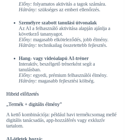
Előny:
folyamatos aktivitás a tagok számára.
Hátrány:
szükséges az emberi ellenőrzés.
Személyre szabott tanulási útvonalak
Az AI a felhasználó aktivitása alapján ajánlja a
következő tananyagot.
Előny:
magasabb elköteleződés, jobb élmény.
Hátrány:
technikailag összetettebb fejlesztés.
Hang- vagy videóalapú AI-tréner
Interaktív, beszélgető trénerként segít a
tanulásban.
Előny:
egyedi, prémium felhasználói élmény.
Hátrány:
magasabb fejlesztési költség.
Hibrid előfizetés
„Termék + digitális élmény”
A kettő kombinációja: például havi termékcsomag mellé
digitális tanácsadás, app-hozzáférés vagy exkluzív
tartalom.
AI-ötletek hozzá: