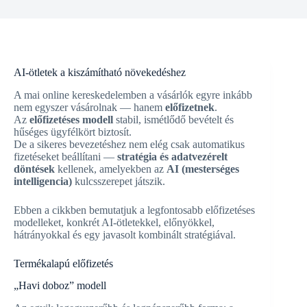
AI-ötletek a kiszámítható növekedéshez
A mai online kereskedelemben a vásárlók egyre inkább
nem egyszer vásárolnak — hanem
előfizetnek
.
Az
előfizetéses modell
stabil, ismétlődő bevételt és
hűséges ügyfélkört biztosít.
De a sikeres bevezetéshez nem elég csak automatikus
fizetéseket beállítani —
stratégia és adatvezérelt
döntések
kellenek, amelyekben az
AI (mesterséges
intelligencia)
kulcsszerepet játszik.
Ebben a cikkben bemutatjuk a legfontosabb előfizetéses
modelleket, konkrét AI-ötletekkel, előnyökkel,
hátrányokkal és egy javasolt kombinált stratégiával.
Termékalapú előfizetés
„Havi doboz” modell