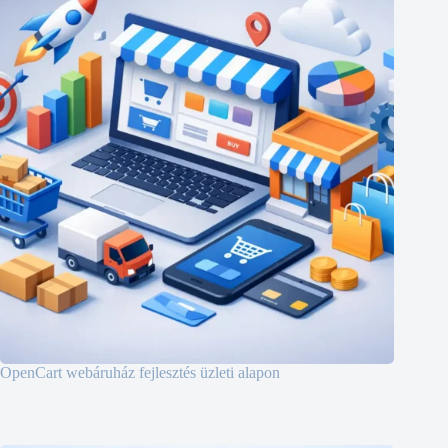
OpenCart webáruház fejlesztés üzleti alapon