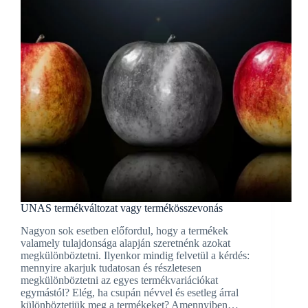
UNAS termékváltozat vagy termékösszevonás
Nagyon sok esetben előfordul, hogy a termékek
valamely tulajdonsága alapján szeretnénk azokat
megkülönböztetni. Ilyenkor mindig felvetül a kérdés:
mennyire akarjuk tudatosan és részletesen
megkülönböztetni az egyes termékvariációkat
egymástól? Elég, ha csupán névvel és esetleg árral
különböztetjük meg a termékeket? Amennyiben…