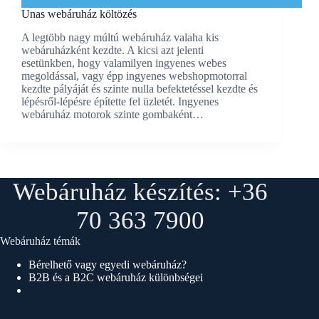
Unas webáruház költözés
A legtöbb nagy múltú webáruház valaha kis
webáruházként kezdte. A kicsi azt jelenti
esetünkben, hogy valamilyen ingyenes webes
megoldással, vagy épp ingyenes webshopmotorral
kezdte pályáját és szinte nulla befektetéssel kezdte és
lépésről-lépésre építette fel üzletét. Ingyenes
webáruház motorok szinte gombaként…
Webáruház készítés: +36
70 363 7900
Webáruház témák
Bérelhető vagy egyedi webáruház?
B2B és a B2C webáruház különbségei